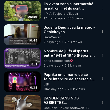
où je résidais alors, je
Ils vivent sans supermarché
diffusais un tract que j’avais
▶ 30 jours gratuit sur l’application de méditation et 
ni patron ! (et ils sont
moi-même rédigé, intitulé:
heureux)
Il Y A Toujours L'Espoir
de bien-être ENVOL :

"La vérité, enfin." L’adresse
25:46
17 hours ago
606 views
postale de mon association y
Rendez-vous sur 
https://www.envol.app/code
 avec 
était imprimée, afin que le
le code : REGENERE
Jouer a Dieu avec la meteo -
public puisse se renseigner
Citoicitoyen
davantage. Résultat: une
demande et deux lettres
DataCenter
10:45
d’injures pour plusieurs
2 days ago
2.6 k views
milliers de tracts distribués.
En 1990, la loi Gayssot fut
Nombre de juifs disparus
promulguée. Le professeur
entre 1941 et 1945 (Réponse
Faurisson me dit: "Le texte
à mes accusateurs)
Sans Concession
sanctionne la contestation
9:31
2 days ago
2.2 k views
de crimes contre l’humanité
‘qui ont été commis’. C’est
Paprika en a marre de se
une aubaine pour nous, car
faire interdire de spectacle.
pour nous condamner, les
Elle décide donc de devenir
LEF
juges devront prouver que
DJ !
0:38
One day ago
2.3 k views
les crimes contestés ont
bien été commis. En
DANGER DANS NOS
conséquence, le débat
ASSIETTES...
historique qu’on nous refuse
dans les médias se
Coeur de Savoie radioweb TV