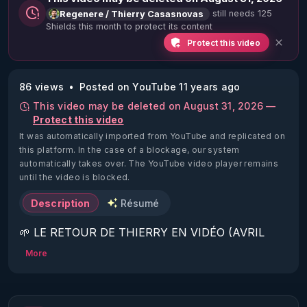
still needs 125
Regenere / Thierry Casasnovas
Shields this month to protect its content
Protect this video
86 views
Posted on YouTube 11 years ago
This video may be deleted on August 31, 2026 —
Protect this video
It was automatically imported from YouTube and replicated on
this platform.
In the case of a blockage, our system
automatically takes over. The YouTube video player remains
until the video is blocked.
Description
Résumé
🌱 LE RETOUR DE THIERRY EN VIDÉO (AVRIL 
2022)!

More
Découvrez la saison 2 des vidéos sur le nouveau 
https://www.rgnr.fr/presentation.html