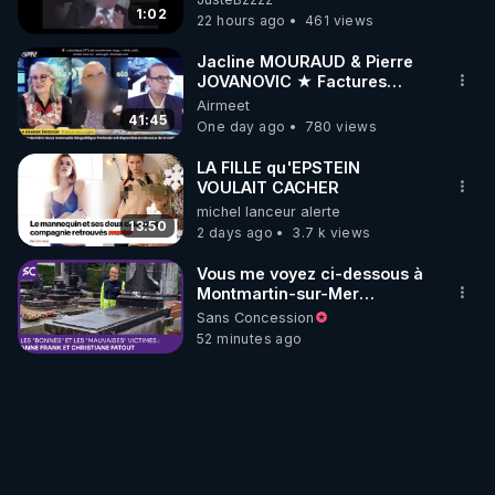
1:02
22 hours ago
461 views
Jacline MOURAUD & Pierre
JOVANOVIC ★ Factures
Impayées : Où Est Passé Le
Airmeet
Pognon ?
41:45
One day ago
780 views
LA FILLE qu'EPSTEIN
VOULAIT CACHER
michel lanceur alerte
13:50
2 days ago
3.7 k views
Vous me voyez ci-dessous à
Montmartin-sur-Mer
(Manche), devant la tombe
Sans Concession
de la famille Fatout. J’avais
52 minutes ago
découvert leur histoire en
1992, alors que je préparais
un article sur les
bombardements alliés
meurtriers de l’été 1944. L͟e͟
͟d͟e͟s͟t͟i͟n͟ ͟d͟e͟ ͟M͟l͟l͟e͟ ͟F͟a͟t͟o͟u͟t͟ Dans
son témoignage écrit sur la
destruction de Coutances,