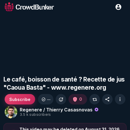
Le café, boisson de santé ? Recette de jus
"Caoua Basta" - www.regenere.org
Subscribe
0
—
Regenere / Thierry Casasnovas
3.5 k subscribers
This video may be deleted on August 31, 2026