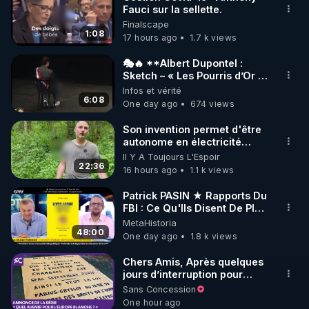
Fauci sur la sellette.
🌱 INSTAGRAM

Finalscape
1:08
17 hours ago
1.7 k views
https://www.instagram.com/rdlr_thierrycasasnovas/
http://rgnr.li/instagram
🎭🔥 **Albert Dupontel :
Sketch – « Les Pourris d’Or »
🏆💰**
Infos et vérité
🌱 LA NEWSLETTER

6:08
One day ago
674 views
Pour ne pas rater l’actualité RGNR (stages, 
Son invention permet d'être
autonome en électricité
http://rgnr.li/news
avec un simple ruisseau
Il Y A Toujours L'Espoir
22:36
16 hours ago
1.1 k views
🌱 VIDÉOS NON CENSURÉES SUR ODYSEE 

Toutes les vidéos Youtube sont aussi sur la 
Patrick PASIN ★ Rapports Du
FBI : Ce Qu'Ils Disent De Plus
Grave Sur Hitler
MetaHistoria
http://rgnr.li/odysee
48:00
One day ago
1.8 k views
🌱 LES STAGES EN PRÉSENTIEL

Chers Amis, Après quelques
jours d’interruption pour
clarifier ma position
Sans Concession
http://rgnr.li/stages
concernant le nombre de
One hour ago