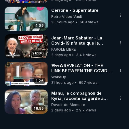
Cerrone - Supernature
Retro Video Vault
23 hours ago
669 views
4:05
Jean-Marc Sabatier - La
Covid-19 n'a été que le
début - L'ARNm & l'ARNm-aa
PAROLE LIBRE
jusqu où auront-t-il ?
26:06
2 days ago
3.4 k views
🚨👀⚠️REVELATION - THE
LINK BETWEEN THE COVID
VACCINE AND CANCER -LIEN
WakeUp
VACCIN COVID ET CANCER
1:26
21 hours ago
697 views
Manu, le compagnon de
Kyria, raconte sa garde à
vue musclée. PARTAGEZ!
Devoir de Mémoire
16:55
2 days ago
2.9 k views