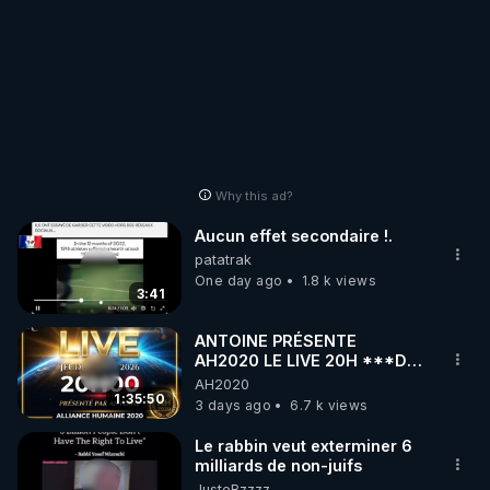
Why this ad?
Aucun effet secondaire !.
patatrak
One day ago
1.8 k views
3:41
ANTOINE PRÉSENTE
AH2020 LE LIVE 20H ***DU
06/08/2026***
AH2020
1:35:50
3 days ago
6.7 k views
Le rabbin veut exterminer 6
milliards de non-juifs
JusteBzzzz