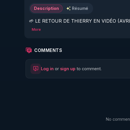
Description
Résumé
🌱 LE RETOUR DE THIERRY EN VIDÉO (AVRIL
More
https://www.rgnr.fr/presentation.html
🌱 LE MAGAZINE RÉGÉNÈRE 

COMMENTS
http://rgnr.li/ymag
Log in
or
sign up
to comment.
🌱 LA BOUTIQUE DU MAGAZINE

https://boutique.magazine-regenere.fr/
🌱 FIL TELEGRAM

https://t.me/rgnr_fr
No comments