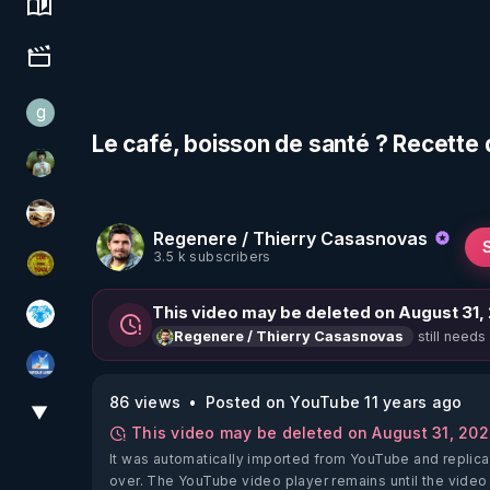
Science, history & spirituality
Culture, media & entertainment
g
gilo59
Le café, boisson de santé ? Recette
Sonmi-877
patatrak
Regenere / Thierry Casasnovas
3.5 k subscribers
CDS pour TOUS
This video may be deleted on August 31,
A.D.N.M
still needs
Regenere / Thierry Casasnovas
PAROLE LIBRE
86 views
Posted on YouTube 11 years ago
▼
View More
This video may be deleted on August 31, 20
It was automatically imported from YouTube and replica
over. The YouTube video player remains until the video