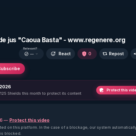
 de jus "Caoua Basta" - www.regenere.org
Relevant?
React
0
Repost
—
Subscribe
 2026
Protect this vid
 125 Shields this month to protect its content
26 —
Protect this video
ted on this platform.
In the case of a blockage, our system automaticall
 is blocked.