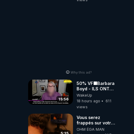
Why this ad?
50% VF🟩Barbara
Boyd - ILS ONT
MENTI SUR TOUT
WakeUp
-Jocelyne
15:56
18 hours ago
611
Traduction
views
Vous serez
frappés sur votre
sol européens par
OHM ÉGA MAN
la faute des
5:35