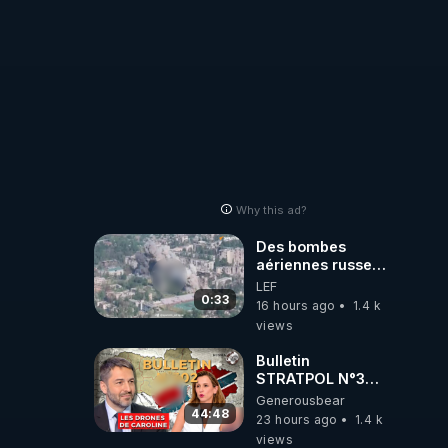
Why this ad?
Des bombes
aériennes russes
anéantissent les
LEF
centres de
0:33
16 hours ago
1.4 k
contrôle de
views
drones de 3
brigades
Bulletin
ukrainienne
STRATPOL N°302.
Armée des
Generousbear
drones, MS-21 en
44:48
23 hours ago
1.4 k
série, missiles
views