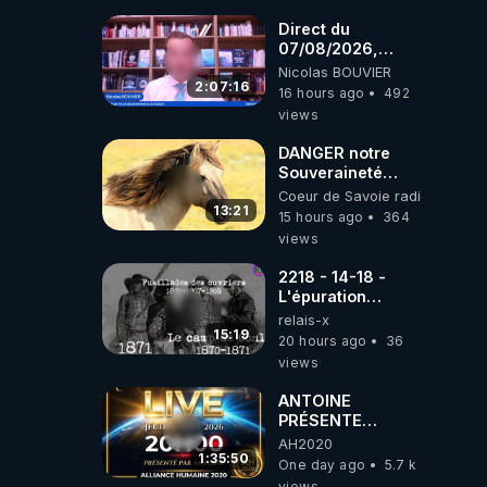
coréens.
07.08.2026.
Direct du
07/08/2026,
présenté par
Nicolas BOUVIER
Nicolas BOUVIER
2:07:16
16 hours ago
492
views
DANGER notre
Souveraineté
Alimentaire est
Coeur de Savoie radioweb TV
attaqué...
13:21
15 hours ago
364
views
2218 - 14-18 -
L'épuration
républicaine
relais-x
organisée par les
15:19
20 hours ago
36
frères de la
views
truelle
ANTOINE
PRÉSENTE
AH2020 LE LIVE
AH2020
20H ***DU
1:35:50
One day ago
5.7 k
06/08/2026***
views