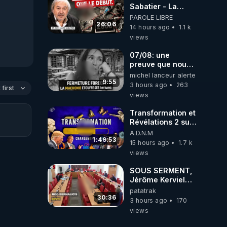
Sabatier - La
Covid-19 n'a été
PAROLE LIBRE
que le début -
26:06
14 hours ago
1.1 k
L'ARNm &
views
l'ARNm-aa jusqu
où auront-t-il ?
07/08: une
preuve que nous
somme passé en
michel lanceur alerte
absurdie une
9:55
3 hours ago
263
first
dictature qui veut
views
faire taire ses
opposant !
Transformation et
Révélations 2 sur
2 - live du
A.D.N.M
07/08/26
1:49:53
15 hours ago
1.7 k
views
SOUS SERMENT,
Jérôme Kerviel
balance tout à
patatrak
l'Assemblée !
30:36
3 hours ago
170
views