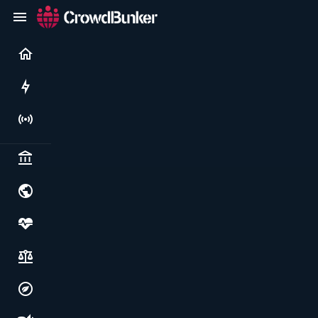
Current
Rushes
Live
Politics & institutions
World & geopolitics
Health, food & wellbeing
Society, justice & freedoms
Economy, environment & technology