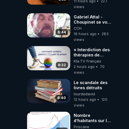
11 hours ago
227
dirigeants qui
views
s'en mettent dans
le nez
Gabriel Attal -
Choupinet se voit
en haut de
CCH
l'affiche
6:44
16 hours ago
283
views
« Interdiction des
thérapies de
conversion »
Kla.TV Français
8:32
2 hours ago
70
views
Le scandale des
livres détruits
tourdedavid
6:40
12 hours ago
120
views
Nombre
d’habitants sur la
planète Terre…
Priscane