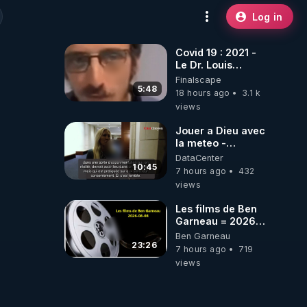
Log in
Covid 19 : 2021 -
Le Dr. Louis
Fouché renverse
Finalscape
le plateau de
5:48
18 hours ago
3.1 k
CNews !
views
Jouer a Dieu avec
la meteo -
Citoicitoyen
DataCenter
10:45
7 hours ago
432
views
Les films de Ben
Garneau = 2026-
08-08
Ben Garneau
23:26
7 hours ago
719
views