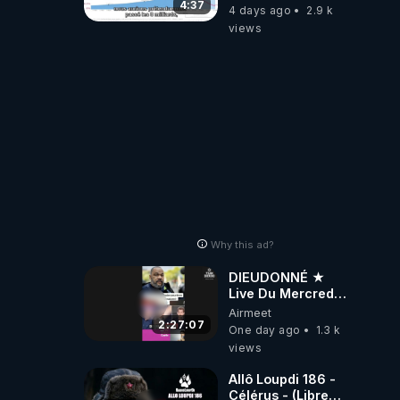
4:37
4 days ago
2.9 k
views
Why this ad?
DIEUDONNÉ ★
Live Du Mercredi
5 Août 2026
Airmeet
2:27:07
One day ago
1.3 k
views
Allô Loupdi 186 -
Célérus - (Libre