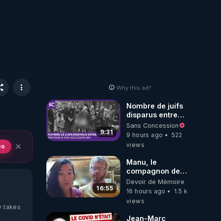
Why this ad?
Nombre de juifs
disparus entre
1941 et 1945
Sans Concession
(Réponse à mes
9:31
9 hours ago
522
accusateurs)
views
eo
Manu, le
compagnon de
Kyria, raconte sa
Devoir de Mémoire
garde à vue
16:55
16 hours ago
1.5 k
musclée.
views
PARTAGEZ!
y takes
Jean-Marc