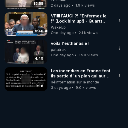
12:55
2 days ago
1.9 k views
VF🟩 FAUCI ?! "Enfermez le
!" (Lock him up!) - Quartz
Traduction
WakeUp
9:48
One day ago
2.1 k views
voila l'euthanasie !
patatrak
One day ago
1.5 k views
4:49
Les incendies en France font
ils partie d' un plan qui aurait
débuté le 11 septembre 2001
Réinformation sur le monde
?
9:16
3 days ago
9.0 k views