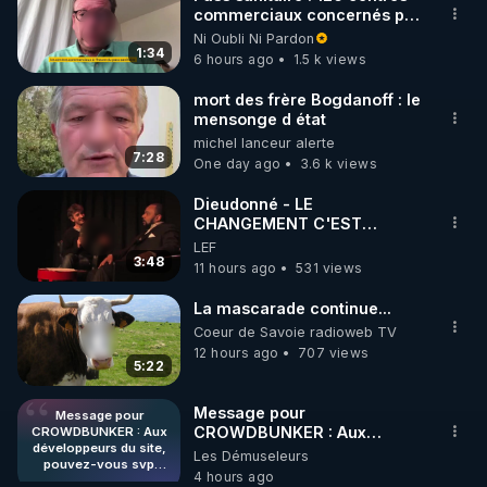
commerciaux concernés par
🌱 INSTAGRAM

l'obligation dans toute la
Ni Oubli Ni Pardon
France
1:34
6 hours ago
1.5 k views
https://www.instagram.com/rdlr_thierrycasasnovas/
http://rgnr.li/instagram
mort des frère Bogdanoff : le
mensonge d état
michel lanceur alerte
🌱 LA NEWSLETTER

7:28
One day ago
3.6 k views
Pour ne pas rater l’actualité RGNR (stages, 
Dieudonné - LE
CHANGEMENT C'EST
http://rgnr.li/news
MAINTENANT
LEF
3:48
11 hours ago
531 views
🌱 VIDÉOS NON CENSURÉES SUR ODYSEE 

Toutes les vidéos Youtube sont aussi sur la 
La mascarade continue...
Coeur de Savoie radioweb TV
12 hours ago
707 views
http://rgnr.li/odysee
5:22
🌱 LES STAGES EN PRÉSENTIEL

Message pour
Message pour
CROWDBUNKER : Aux
CROWDBUNKER : Aux
développeurs du site,
développeurs du site,
Les Démuseleurs
http://rgnr.li/stages
pouvez-vous svp
pouvez-vous svp remettre la
4 hours ago
remettre la