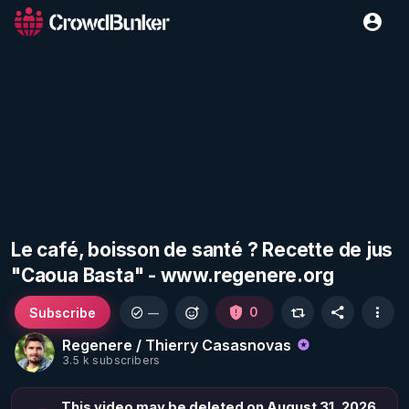
Le café, boisson de santé ? Recette de jus
"Caoua Basta" - www.regenere.org
Subscribe
0
—
Regenere / Thierry Casasnovas
3.5 k subscribers
This video may be deleted on August 31, 2026