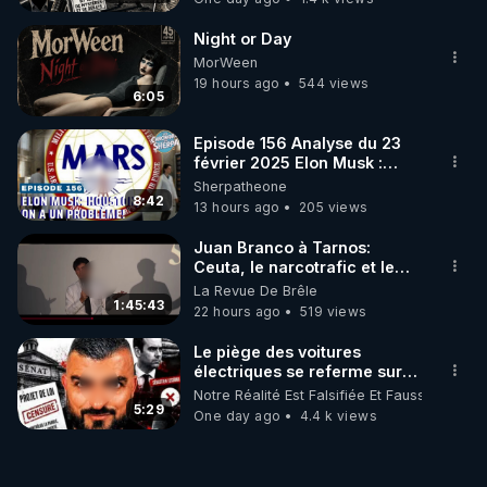
Night or Day
MorWeen
19 hours ago
544 views
6:05
Episode 156 Analyse du 23
février 2025 Elon Musk :
Houston , on a un problème !
Sherpatheone
8:42
13 hours ago
205 views
Juan Branco à Tarnos:
Ceuta, le narcotrafic et le
pouvoir en France
La Revue De Brêle
1:45:43
22 hours ago
519 views
Le piège des voitures
électriques se referme sur
les usagers !
Notre Réalité Est Falsifiée Et Fausse
5:29
One day ago
4.4 k views