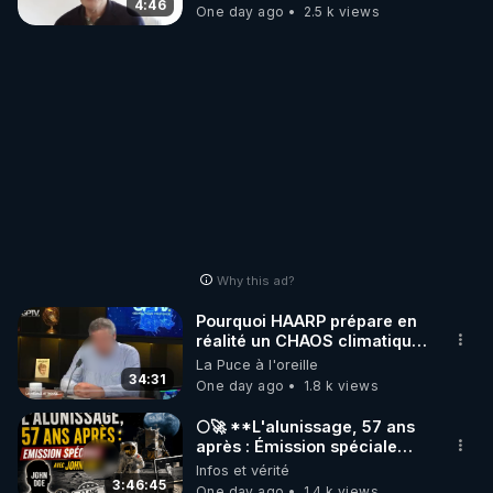
4:46
One day ago
2.5 k views
Why this ad?
Pourquoi HAARP prépare en
réalité un CHAOS climatique,
on répond
La Puce à l'oreille
34:31
One day ago
1.8 k views
🌕🚀 **L'alunissage, 57 ans
après : Émission spéciale
avec John Doe !** 👨 🚀✨
Infos et vérité
3:46:45
One day ago
1.4 k views