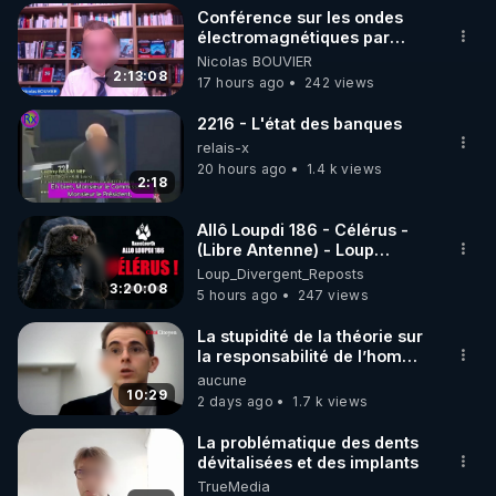
Conférence sur les ondes
▶ 30 jours gratuit sur l’application de méditation et 
électromagnétiques par
Grégoire Caustru et Bart de
Nicolas BOUVIER
de bien-être ENVOL :

Wever !
2:13:08
17 hours ago
242 views
Rendez-vous sur 
https://www.envol.app/code
 avec 
le code : REGENERE
2216 - L'état des banques
relais-x
20 hours ago
1.4 k views
2:18
Allô Loupdi 186 - Célérus -
(Libre Antenne) - Loup
Divergent 2026.08.06
Loup_Divergent_Reposts
3:20:08
5 hours ago
247 views
La stupidité de la théorie sur
la responsabilité de l’homme
concernant le dioxyde de
aucune
carbone.
10:29
2 days ago
1.7 k views
La problématique des dents
dévitalisées et des implants
TrueMedia