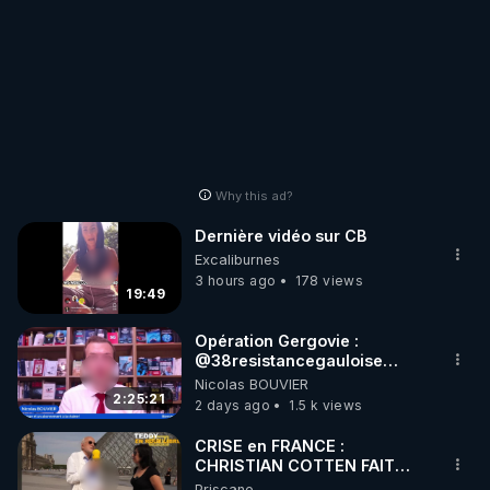
Why this ad?
Dernière vidéo sur CB
Excaliburnes
3 hours ago
178 views
19:49
Opération Gergovie :
‪@38resistancegauloise‬
‪@MarionSigautOfficiel‬
Nicolas BOUVIER
‪@gladysriifard5710‬ Laëtitia
2:25:21
2 days ago
1.5 k views
CRISE en FRANCE :
CHRISTIAN COTTEN FAIT
une étrange découverte
Priscane