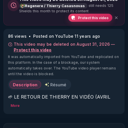
still needs 125
Regenere / Thierry Casasnovas
Shields this month to protect its content
Protect this video
86 views
Posted on YouTube 11 years ago
This video may be deleted on August 31, 2026 —
Protect this video
It was automatically imported from YouTube and replicated on
this platform.
In the case of a blockage, our system
automatically takes over. The YouTube video player remains
until the video is blocked.
Description
Résumé
🌱 LE RETOUR DE THIERRY EN VIDÉO (AVRIL 
2022)!

More
Découvrez la saison 2 des vidéos sur le nouveau 
https://www.rgnr.fr/presentation.html