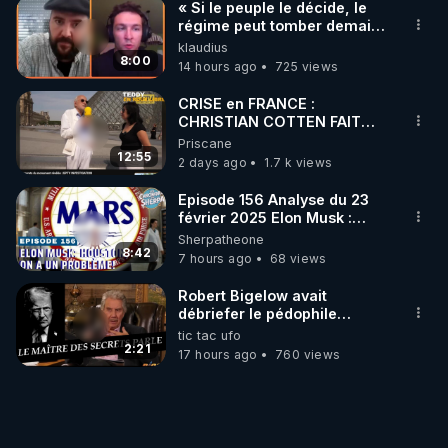
« Si le peuple le décide, le
régime peut tomber demain !
»
klaudius
8:00
14 hours ago
725 views
CRISE en FRANCE :
CHRISTIAN COTTEN FAIT
une étrange découverte
Priscane
12:55
2 days ago
1.7 k views
Episode 156 Analyse du 23
février 2025 Elon Musk :
Houston , on a un problème !
Sherpatheone
8:42
7 hours ago
68 views
Robert Bigelow avait
débriefer le pédophile
génocidaire de donald j
tic tac ufo
trump
2:21
17 hours ago
760 views