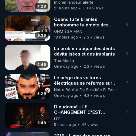
michel lanceur alerte
7:28
21 hours ago
3.1 k views
https://www.instagram.com/rdlr_thierrycasasnovas/
http://rgnr.li/instagram
Quand tu te branles
bonhomme tu émets des
ondes ils ont juste omis de
OHM ÉGA MAN
🌱 LA NEWSLETTER

t'expliquer
9:36
18 hours ago
2.3 k views
Pour ne pas rater l’actualité RGNR (stages, 
La problématique des dents
dévitalisées et des implants
http://rgnr.li/news
TrueMedia
4:46
One day ago
2.3 k views
🌱 VIDÉOS NON CENSURÉES SUR ODYSEE 

Toutes les vidéos Youtube sont aussi sur la 
Le piège des voitures
électriques se referme sur
les usagers !
Notre Réalité Est Falsifiée Et Fausse
http://rgnr.li/odysee
5:29
One day ago
4.2 k views
🌱 LES STAGES EN PRÉSENTIEL

Dieudonné - LE
CHANGEMENT C'EST
MAINTENANT
LEF
http://rgnr.li/stages
3:48
5 hours ago
42 views
_________

2216 - L'état des banques