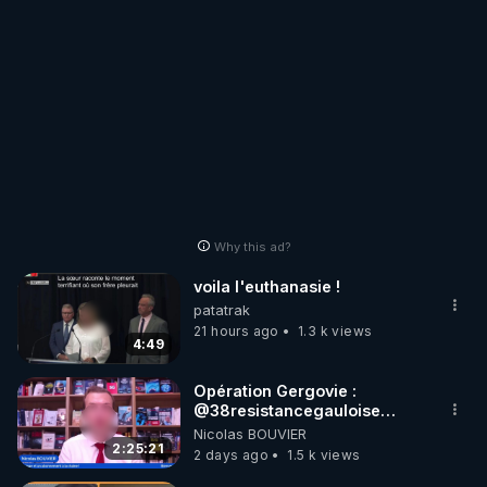
Why this ad?
voila l'euthanasie !
patatrak
21 hours ago
1.3 k views
4:49
Opération Gergovie :
‪@38resistancegauloise‬
‪@MarionSigautOfficiel‬
Nicolas BOUVIER
‪@gladysriifard5710‬ Laëtitia
2:25:21
2 days ago
1.5 k views