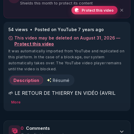
Shields this month to protect its content
Protect this video
54 views
Posted on YouTube 7 years ago
This video may be deleted on August 31, 2026 —
Protect this video
It was automatically imported from YouTube and replicated on
this platform.
In the case of a blockage, our system
automatically takes over. The YouTube video player remains
until the video is blocked.
Description
Résumé
🌱 LE RETOUR DE THIERRY EN VIDÉO (AVRIL 
2022)!

More
Découvrez la saison 2 des vidéos sur le nouveau 
https://www.rgnr.fr/presentation.html
0
Comments