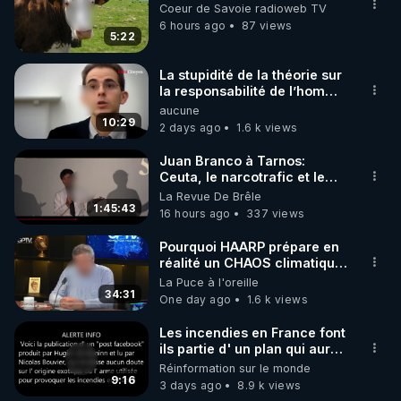
▶ 30 jours gratuit sur l’application de méditation et 
Coeur de Savoie radioweb TV
de bien-être ENVOL :

6 hours ago
87 views
5:22
Rendez-vous sur 
https://www.envol.app/code
 avec 
le code : REGENERE
La stupidité de la théorie sur
la responsabilité de l’homme
concernant le dioxyde de
aucune
carbone.
10:29
2 days ago
1.6 k views
Juan Branco à Tarnos:
Ceuta, le narcotrafic et le
pouvoir en France
La Revue De Brêle
1:45:43
16 hours ago
337 views
Pourquoi HAARP prépare en
réalité un CHAOS climatique,
on répond
La Puce à l'oreille
34:31
One day ago
1.6 k views
Les incendies en France font
ils partie d' un plan qui aurait
débuté le 11 septembre 2001
Réinformation sur le monde
?
9:16
3 days ago
8.9 k views