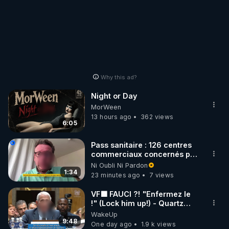
Why this ad?
Night or Day
MorWeen
13 hours ago
362 views
6:05
Pass sanitaire : 126 centres
commerciaux concernés par
l'obligation dans toute la
Ni Oubli Ni Pardon
France
1:34
23 minutes ago
7 views
VF🟩 FAUCI ?! "Enfermez le
!" (Lock him up!) - Quartz
Traduction
WakeUp
9:48
One day ago
1.9 k views