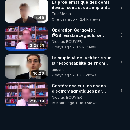
La problématique des dents
dévitalisées et des implants
TrueMedia
4:46
One day ago
2.4 k views
Opération Gergovie :
‪@38resistancegauloise‬
‪@MarionSigautOfficiel‬
Nicolas BOUVIER
‪@gladysriifard5710‬ Laëtitia
2:25:21
2 days ago
1.5 k views
La stupidité de la théorie sur
la responsabilité de l’homme
concernant le dioxyde de
aucune
carbone.
10:29
2 days ago
1.7 k views
Conférence sur les ondes
électromagnétiques par
Grégoire Caustru et Bart de
Nicolas BOUVIER
Wever !
2:13:08
15 hours ago
189 views