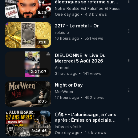
▶ 30 jours gratuit sur l’application de méditation et 
électriques se referme sur
les usagers !
Notre Réalité Est Falsifiée Et Fausse
de bien-être ENVOL :

5:29
One day ago
4.3 k views
Rendez-vous sur 
https://www.envol.app/code
 avec 
le code : REGENERE
2217 - Le métal - Or
relais-x
16 hours ago
551 views
3:20
DIEUDONNÉ ★ Live Du
Mercredi 5 Août 2026
Airmeet
2:27:07
3 hours ago
141 views
Night or Day
MorWeen
17 hours ago
492 views
6:05
🌕🚀 **L'alunissage, 57 ans
après : Émission spéciale
avec John Doe !** 👨 🚀✨
Infos et vérité
3:46:45
One day ago
1.4 k views