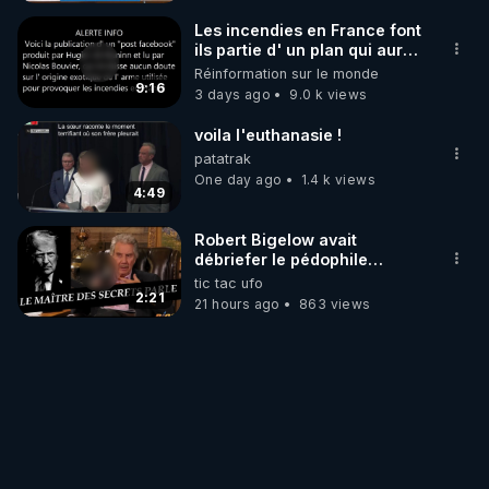
Les incendies en France font
ils partie d' un plan qui aurait
débuté le 11 septembre 2001
Réinformation sur le monde
?
9:16
3 days ago
9.0 k views
voila l'euthanasie !
patatrak
One day ago
1.4 k views
4:49
Robert Bigelow avait
débriefer le pédophile
génocidaire de donald j
tic tac ufo
trump
2:21
21 hours ago
863 views