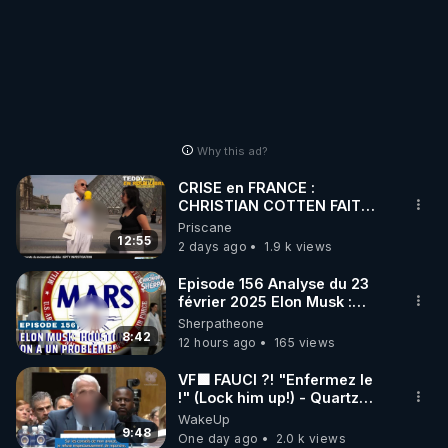
Why this ad?
CRISE en FRANCE :
CHRISTIAN COTTEN FAIT
une étrange découverte
Priscane
12:55
2 days ago
1.9 k views
Episode 156 Analyse du 23
février 2025 Elon Musk :
Houston , on a un problème !
Sherpatheone
8:42
12 hours ago
165 views
VF🟩 FAUCI ?! "Enfermez le
!" (Lock him up!) - Quartz
Traduction
WakeUp
9:48
One day ago
2.0 k views