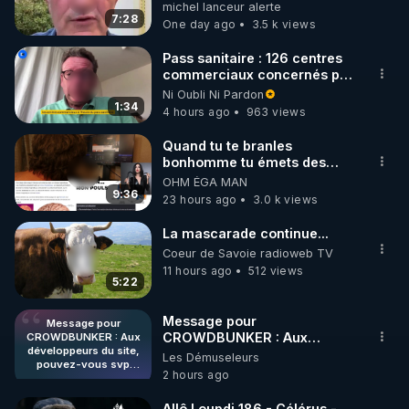
michel lanceur alerte
7:28
One day ago
3.5 k views
https://www.instagram.com/rdlr_thierrycasasnovas/
http://rgnr.li/instagram
Pass sanitaire : 126 centres
commerciaux concernés par
l'obligation dans toute la
Ni Oubli Ni Pardon
🌱 LA NEWSLETTER

France
1:34
4 hours ago
963 views
Pour ne pas rater l’actualité RGNR (stages, 
Quand tu te branles
bonhomme tu émets des
http://rgnr.li/news
ondes ils ont juste omis de
OHM ÉGA MAN
t'expliquer
9:36
23 hours ago
3.0 k views
🌱 VIDÉOS NON CENSURÉES SUR ODYSEE 

Toutes les vidéos Youtube sont aussi sur la 
La mascarade continue...
Coeur de Savoie radioweb TV
11 hours ago
512 views
http://rgnr.li/odysee
5:22
🌱 LES STAGES EN PRÉSENTIEL

Message pour
Message pour
CROWDBUNKER : Aux
CROWDBUNKER : Aux
développeurs du site,
développeurs du site,
Les Démuseleurs
http://rgnr.li/stages
pouvez-vous svp
pouvez-vous svp remettre la
2 hours ago
remettre la
fonctionnalité de tri par "Les
fonctionnalité de tri par
plus récents" car c'est une
_________

"Les plus récents" car
Allô Loupdi 186 - Célérus -