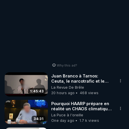
Why this ad?
Juan Branco à Tarnos:
Ceuta, le narcotrafic et le
pouvoir en France
La Revue De Brêle
1:45:43
20 hours ago
468 views
Pourquoi HAARP prépare en
réalité un CHAOS climatique,
on répond
La Puce à l'oreille
34:31
One day ago
1.7 k views