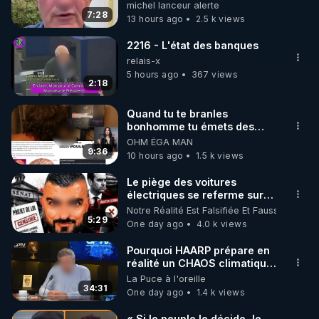
michel lanceur alerte
7:28
13 hours ago
2.5 k views
https://www.instagram.com/rdlr_thierrycasasnovas/
http://rgnr.li/instagram
2216 - L'état des banques
relais-x
5 hours ago
367 views
🌱 LA NEWSLETTER

2:18
Pour ne pas rater l’actualité RGNR (stages, 
Quand tu te branles
bonhomme tu émets des
http://rgnr.li/news
ondes ils ont juste omis de
OHM ÉGA MAN
t'expliquer
9:36
10 hours ago
1.5 k views
🌱 VIDÉOS NON CENSURÉES SUR ODYSEE 

Toutes les vidéos Youtube sont aussi sur la 
Le piège des voitures
électriques se referme sur
les usagers !
Notre Réalité Est Falsifiée Et Fausse
http://rgnr.li/odysee
5:29
One day ago
4.0 k views
🌱 LES STAGES EN PRÉSENTIEL

Pourquoi HAARP prépare en
réalité un CHAOS climatique,
on répond
La Puce à l'oreille
http://rgnr.li/stages
34:31
One day ago
1.4 k views
_________

« Si le peuple le décide, le