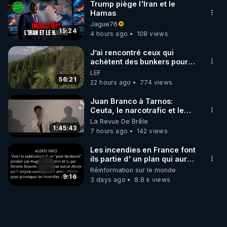
Trump piège l'Iran et le
Hamas
Jague76
15:24
4 hours ago
108 views
J’ai rencontré ceux qui
achètent des bunkers pour
survivre à la fin du monde
LEF
56:21
22 hours ago
774 views
Juan Branco à Tarnos:
Ceuta, le narcotrafic et le
pouvoir en France
La Revue De Brêle
1:45:43
7 hours ago
142 views
Les incendies en France font
ils partie d' un plan qui aurait
débuté le 11 septembre 2001
Réinformation sur le monde
?
9:16
3 days ago
8.8 k views