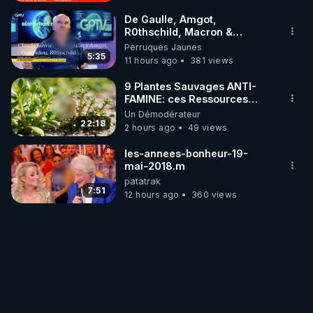
De Gaulle, Amgot,
R0thschild, Macron &
Pompidou… Macron Claude
Perruques Jaunes
Janvier, GPTV, 18 X 2024
5:35
11 hours ago
381 views
9 Plantes Sauvages ANTI-
FAMINE: ces Ressources
NUTRITIVES&MéDICINALES"gratuite
Un Démodérateur
JARDIN&des Haies
22:18
2 hours ago
49 views
les-annees-bonheur-19-
mai-2018.m
patatrak
7:51
12 hours ago
360 views