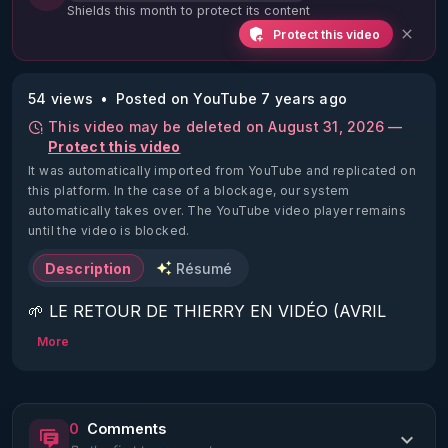
Shields this month to protect its content
Protect this video
54 views
Posted on YouTube 7 years ago
This video may be deleted on August 31, 2026 —
Protect this video
It was automatically imported from YouTube and replicated on
this platform.
In the case of a blockage, our system
automatically takes over. The YouTube video player remains
until the video is blocked.
Description
Résumé
🌱 LE RETOUR DE THIERRY EN VIDÉO (AVRIL 
2022)!

More
Découvrez la saison 2 des vidéos sur le nouveau 
https://www.rgnr.fr/presentation.html
0
Comments