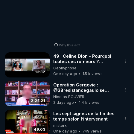
Why this ad?
49 : Celine Dion - Pourquoi
toutes ces rumeurs ?
Enquête sous hypnose
Geohypnose
13:32
One day ago
1.5 k views
Opération Gergovie :
‪@38resistancegauloise‬
‪@MarionSigautOfficiel‬
Nicolas BOUVIER
‪@gladysriifard5710‬ Laëtitia
2:25:21
2 days ago
1.4 k views
Les sept signes de la fin des
temps selon l’intervenant
misterx
49:03
One day ago
749 views