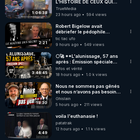
▶ 30 jours gratuit sur l’application de méditation et 
L'HISTOIRE DE CEUX QUI
SONT RESTÉS
TrueMedia
de bien-être ENVOL :

1:06:38
23 hours ago
594 views
Rendez-vous sur 
https://www.envol.app/code
 avec 
le code : REGENERE
Robert Bigelow avait
débriefer le pédophile
génocidaire de donald j
tic tac ufo
trump
2:21
9 hours ago
549 views
🌕🚀 **L'alunissage, 57 ans
après : Émission spéciale
avec John Doe !** 👨 🚀✨
Infos et vérité
3:46:45
18 hours ago
1.0 k views
Nous ne sommes pas gênés
et nous n’avons pas besoin
de nous excuser ! #jw
Ghislain
#jehovah #collegecentral
18:30
5 hours ago
211 views
voila l'euthanasie !
patatrak
12 hours ago
1.1 k views
4:49