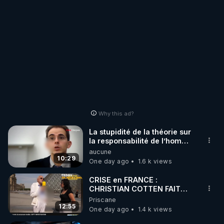
Why this ad?
La stupidité de la théorie sur
la responsabilité de l’homme
concernant le dioxyde de
aucune
carbone.
10:29
One day ago
1.6 k views
CRISE en FRANCE :
CHRISTIAN COTTEN FAIT
une étrange découverte
Priscane
12:55
One day ago
1.4 k views