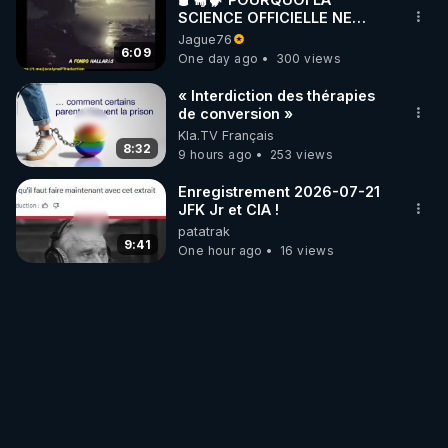
SCIENCE OFFICIELLE NE
CONNAÎT-ELLE PAS LA VRAIE
Jague76
ORIGINE DU PÉTROLE ?
6:09
One day ago
300 views
« Interdiction des thérapies
de conversion »
Kla.TV Français
8:32
9 hours ago
253 views
Enregistrement 2026-07-21
JFK Jr et CIA !
patatrak
9:41
One hour ago
16 views