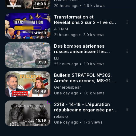
jusqu où auront-t-il ?
26:06
20 hours ago
1.9 k views
Transformation et
Révélations 2 sur 2 - live du
07/08/26
A.D.N.M
1:49:53
21 hours ago
2.0 k views
Des bombes aériennes
russes anéantissent les
centres de contrôle de
LEF
drones de 3 brigades
0:33
22 hours ago
1.9 k views
ukrainienne
Bulletin STRATPOL N°302.
Armée des drones, MS-21 en
série, missiles coréens.
Generousbear
07.08.2026.
44:48
One day ago
1.6 k views
2218 - 14-18 - L'épuration
républicaine organisée par
les frères de la truelle
relais-x
15:19
One day ago
176 views