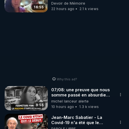
vue musclée. PARTAGEZ!
Devoir de Mémoire
https://bit.ly/3ubBoN3
16:55
22 hours ago
2.1 k views
Chaîne CrowdBunker de Meltingpot56: 
https://crowdbunker.com/@meltingpot56
Et pour le Blog c'est là: 
https://meltingpot56.blogspot.com
Why this ad?
07/08: une preuve que nous
somme passé en absurdie
une dictature qui veut faire
michel lanceur alerte
taire ses opposant !
9:55
10 hours ago
1.3 k views
Jean-Marc Sabatier - La
Covid-19 n'a été que le
début - L'ARNm & l'ARNm-aa
PAROLE LIBRE