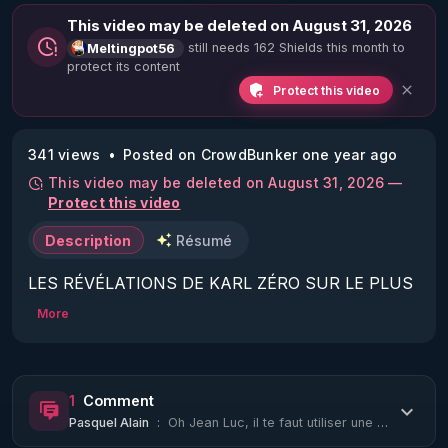
This video may be deleted on August 31, 2026
still needs 162 Shields this month to
Meltingpot56
protect its content
Protect this video
341 views
Posted on CrowdBunker one year ago
This video may be deleted on August 31, 2026 —
Protect this video
Description
Résumé
LES RÉVÉLATIONS DE KARL ZÉRO SUR LE PLUS 
GRAND PÉDOCRIMINEL DE L’HISTOIRE DE 
More
FRANCE | 24/02/2025

Joël Le Scouarnec, ancien chirurgien, est jugé 
pour l’une des pires affaires de pédocriminalité en 
1
Comment
France. Pendant plus de 30 ans, il a profité de son 
Pasquel Alain
:
Oh Jean Luc, il te faut utiliser une petite pince de retenue de ton fil d'oreill...
statut pour violer et agresser sexuellement des 