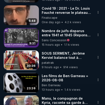
choisissent de ne pas agir. Ce silence complice a 
permis à ce prédateur de poursuivre ses crimes en 
Covid 19 : 2021 - Le Dr. Louis
Fouché renverse le plateau
toute impunité.

de CNews !
Finalscape
Il aura fallu le témoignage d’une fillette de six ans 
5:48
One day ago
4.2 k views
en 2017 pour que la machine judiciaire se mette en 
marche. L’arrestation de Le Scouarnec a révélé 
Nombre de juifs disparus
entre 1941 et 1945 (Réponse
une affaire hors norme, où le système hospitalier a 
à mes accusateurs)
Sans Concession
fermé les yeux sur les actes d’un criminel, 
9:31
15 hours ago
1.1 k views
préférant protéger sa réputation plutôt que celle 
des victimes. Aujourd’hui, ce procès doit répondre 
SOUS SERMENT, Jérôme
Kerviel balance tout à
à une question cruciale : comment un tel monstre 
l'Assemblée !
patatrak
a-t-il pu agir si longtemps sans être inquiété ?

30:36
9 hours ago
914 views
Karl Zéro analyse en détail cette affaire sordide, 
accompagné de Mike Borowski et Jean-Luc 
Les films de Ben Garneau =
2026-08-08
Robert, sur la chaîne YouTube de Géopolitique 
Ben Garneau
Profonde !

23:26
13 hours ago
1.4 k views
>>> GPTV: 
https://www.youtube.com/@FranckPengam
Manu, le compagnon de
Kyria, raconte sa garde à
>>> Soutenir GPTV par un don:  