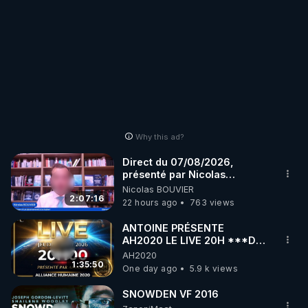
Why this ad?
Direct du 07/08/2026,
présenté par Nicolas
BOUVIER
Nicolas BOUVIER
2:07:16
22 hours ago
763 views
ANTOINE PRÉSENTE
AH2020 LE LIVE 20H ***DU
06/08/2026***
AH2020
1:35:50
One day ago
5.9 k views
SNOWDEN VF 2016