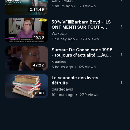
ZanoniMaat
5 hours ago
128 views
2:14:49
50% VF🟩Barbara Boyd - ILS
ONT MENTI SUR TOUT -
Jocelyne Traduction
WakeUp
15:56
One day ago
779 views
Sursaut De Conscience 1998
- toujours d'actualité ....Au
Dela Du Réel
klaudius
42:22
6 hours ago
125 views
Le scandale des livres
détruits
tourdedavid
6:40
19 hours ago
279 views