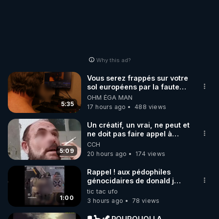
Why this ad?
Vous serez frappés sur votre
sol européens par la faute
des dirigeants qui s'en
OHM ÉGA MAN
mettent dans le nez
5:35
17 hours ago
488 views
Un créatif, un vrai, ne peut et
ne doit pas faire appel à
l'intelligence artificielle
CCH
5:09
20 hours ago
174 views
Rappel ! aux pédophiles
génocidaires de donald j
trump et ses supporters
tic tac ufo
trumpistes 424et 666.
1:00
3 hours ago
78 views
🛢 🦕 🦖 POURQUOI LA