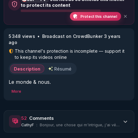
to protect its content
Protect this channel
5 348 views
Broadcast on CrowdBunker 3 years
ago
This channel's protection is incomplete — support it
to keep its videos online
Description
Résumé
Le monde & nous. 

Une émission du Dr Jacky Cassou.

More
Avec Next Dose, Ricardo Delgado, Astrid 
Stuckelberger et Dominique Guillet.

52
Comments
Pour retrouver chacun des invités sur leurs 
CathyF
:
Bonjour, une chose qui m'intrigue, j'ai vécu 10 mois dans une maison avec la fib...
canaux de diffusion :
