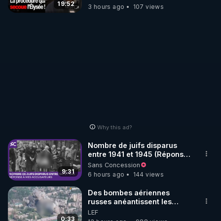
19:52
3 hours ago
107 views
Why this ad?
Nombre de juifs disparus
entre 1941 et 1945 (Réponse
à mes accusateurs)
Sans Concession
9:31
6 hours ago
144 views
Des bombes aériennes
russes anéantissent les
centres de contrôle de
LEF
drones de 3 brigades
0:33