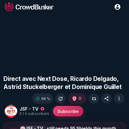
Direct avec Next Dose, Ricardo Delgado,
Astrid Stuckelberger et Dominique Guillet
0
96 %
JSF - TV
Subscribe
5.1 k subscribers
JSF - TV
still needs 95 Shields this month