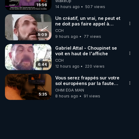
WakeUp
15:56
14 hours ago
507 views
Un créatif, un vrai, ne peut et
ne doit pas faire appel à
l'intelligence artificielle
CCH
5:09
9 hours ago
77 views
Gabriel Attal - Choupinet se
voit en haut de l'affiche
CCH
6:44
12 hours ago
220 views
Vous serez frappés sur votre
sol européens par la faute
des dirigeants qui s'en
OHM ÉGA MAN
mettent dans le nez
5:35
8 hours ago
91 views