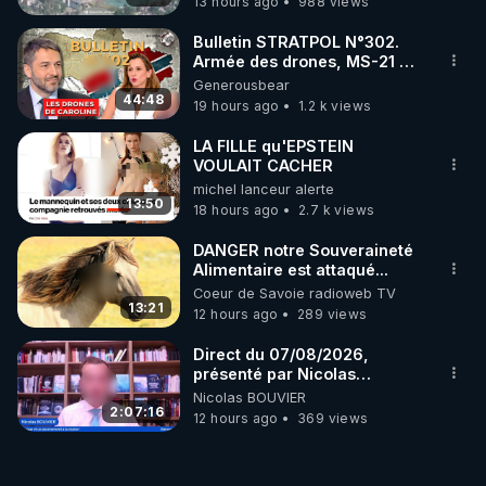
13 hours ago
988 views
ukrainienne
Bulletin STRATPOL N°302.
Armée des drones, MS-21 en
série, missiles coréens.
Generousbear
07.08.2026.
44:48
19 hours ago
1.2 k views
LA FILLE qu'EPSTEIN
VOULAIT CACHER
michel lanceur alerte
13:50
18 hours ago
2.7 k views
DANGER notre Souveraineté
Alimentaire est attaqué...
Coeur de Savoie radioweb TV
13:21
12 hours ago
289 views
Direct du 07/08/2026,
présenté par Nicolas
BOUVIER
Nicolas BOUVIER
2:07:16
12 hours ago
369 views