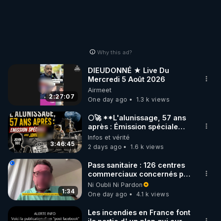
Why this ad?
DIEUDONNÉ ★ Live Du
Mercredi 5 Août 2026
Airmeet
2:27:07
One day ago
1.3 k views
🌕🚀 **L'alunissage, 57 ans
après : Émission spéciale
avec John Doe !** 👨 🚀✨
Infos et vérité
3:46:45
2 days ago
1.6 k views
Pass sanitaire : 126 centres
commerciaux concernés par
l'obligation dans toute la
Ni Oubli Ni Pardon
France
1:34
One day ago
4.1 k views
Les incendies en France font