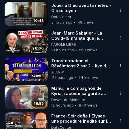
Jouer a Dieu avec la meteo -
Citoicitoyen
- Dominique Guillet est sur VK ( 
DataCenter
https://vk.com/xochipelli
 sans connexion requise), 
10:45
3 hours ago
49 views
sur Telegram ( t.me/brigadesantigraphene ) et sur 
X ( 
https://twitter.com
 › Xochipelli1953 ). Son site 
Jean-Marc Sabatier - La
Covid-19 n'a été que le
internet ( 
https://xochipelli.fr/
 ) est en cours de 
début - L'ARNm & l'ARNm-aa
PAROLE LIBRE
réorganisation tant il est rempli mais sera très vite 
jusqu où auront-t-il ?
26:06
10 hours ago
559 views
accessible à nouveau.
Transformation et
Révélations 2 sur 2 - live du
07/08/26
A.D.N.M
1:49:53
11 hours ago
1.4 k views
Manu, le compagnon de
Kyria, raconte sa garde à
vue musclée. PARTAGEZ!
Devoir de Mémoire
16:55
12 hours ago
873 views
France-Soir defie l'Elysee
une procedure inedite sur la
sante du president - Nexus
DataCenter