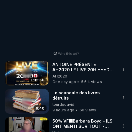
Why this ad?
ANTOINE PRÉSENTE
AH2020 LE LIVE 20H ***DU
06/08/2026***
AH2020
1:35:50
One day ago
5.6 k views
Le scandale des livres
détruits
tourdedavid
6:40
9 hours ago
60 views
50% VF🟩Barbara Boyd - ILS
ONT MENTI SUR TOUT -
Jocelyne Traduction