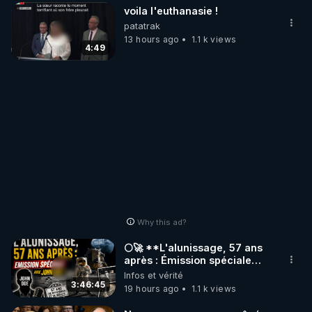
voila l'euthanasie !
patatrak
13 hours ago
1.1 k views
4:49
Why this ad?
🌕🚀 **L'alunissage, 57 ans
après : Émission spéciale
avec John Doe !** 👨 🚀✨
Infos et vérité
3:46:45
19 hours ago
1.1 k views