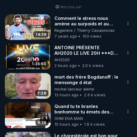
Why this ad?
http://rgnr.li/facebook
Comment le stress nous
amène au surpoids et au
🌱 INSTAGRAM

diabète
Regenere / Thierry Casasnovas
14:39
7 years ago
103 views
https://www.instagram.com/rdlr_thierrycasasnovas/
http://rgnr.li/instagram
ANTOINE PRÉSENTE
AH2020 LE LIVE 20H ***DU
06/08/2026***
AH2020
🌱 LA NEWSLETTER

1:35:50
2 hours ago
2.0 k views
Pour ne pas rater l’actualité RGNR (stages, 
mort des frère Bogdanoff : le
mensonge d état
http://rgnr.li/news
michel lanceur alerte
7:28
13 hours ago
2.6 k views
🌱 VIDÉOS NON CENSURÉES SUR ODYSEE 

Toutes les vidéos Youtube sont aussi sur la 
Quand tu te branles
bonhomme tu émets des
ondes ils ont juste omis de
OHM ÉGA MAN
http://rgnr.li/odysee
t'expliquer
9:36
10 hours ago
1.6 k views
🌱 LES STAGES EN PRÉSENTIEL

Le chorestérole est bon pour