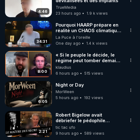
marque SANA : 

dévitalisées et des implants
TrueMedia
Rendez-vous sur 
http://rgnr.li/lechoubrave
 avec le 
4:46
23 hours ago
1.9 k views
code : REGENERE10

Pourquoi HAARP prépare en
▶ 30 jours gratuit sur l’application de méditation et 
réalité un CHAOS climatique,
on répond
La Puce à l'oreille
de bien-être ENVOL :

34:31
One day ago
1.4 k views
Rendez-vous sur 
https://www.envol.app/code
 avec 
le code : REGENERE
« Si le peuple le décide, le
régime peut tomber demain !
»
klaudius
8:00
6 hours ago
515 views
Night or Day
MorWeen
5 hours ago
192 views
6:05
Robert Bigelow avait
débriefer le pédophile
génocidaire de donald j
tic tac ufo
trump
2:21
9 hours ago
589 views