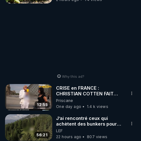
Why this ad?
CRISE en FRANCE :
CHRISTIAN COTTEN FAIT
une étrange découverte
Priscane
12:55
One day ago
1.4 k views
J’ai rencontré ceux qui
achètent des bunkers pour
survivre à la fin du monde
LEF
56:21
22 hours ago
807 views