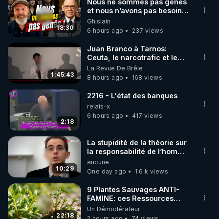
Nous ne sommes pas gênés
et nous n’avons pas besoin
de nous excuser ! #jw
Ghislain
#jehovah #collegecentral
18:30
6 hours ago
237 views
Juan Branco à Tarnos:
Ceuta, le narcotrafic et le
pouvoir en France
La Revue De Brêle
1:45:43
8 hours ago
168 views
2216 - L'état des banques
relais-x
6 hours ago
417 views
2:18
La stupidité de la théorie sur
la responsabilité de l’homme
concernant le dioxyde de
aucune
carbone.
10:29
One day ago
1.6 k views
9 Plantes Sauvages ANTI-
FAMINE: ces Ressources
NUTRITIVES&MéDICINALES"gratuite
Un Démodérateur
JARDIN&des Haies
22:18
2 hours ago
74 views