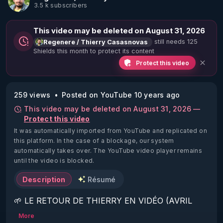
3.5 k subscribers
This video may be deleted on August 31, 2026
still needs 125
Regenere / Thierry Casasnovas
Shields this month to protect its content
Protect this video
259 views
Posted on YouTube 10 years ago
This video may be deleted on August 31, 2026 —
Protect this video
It was automatically imported from YouTube and replicated on
this platform.
In the case of a blockage, our system
automatically takes over. The YouTube video player remains
until the video is blocked.
Description
Résumé
🌱 LE RETOUR DE THIERRY EN VIDÉO (AVRIL 
2022)!

More