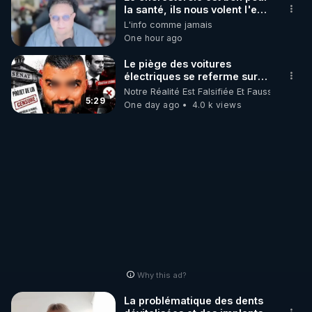
la santé, ils nous volent l'eau
! 😒🤢😡
L'info comme jamais
http://rgnr.li/stages
https://odysee.com/@anonyme:d3/C
One hour ago
_________

Le piège des voitures
électriques se referme sur
les usagers !
Notre Réalité Est Falsifiée Et Fausse
LES CODES PROMO DES PARTENAIRES

5:29
One day ago
4.0 k views
▶ 10 % de réduction sur toute la boutique 
WARMCOOK (Kuvings) : 

Rendez-vous sur : 
http://rgnr.li/warmcook
 avec le 
code : REGENERE10

▶ 10 % de réduction sur une sélection de produits 
de la boutique VIDYA : 

Rendez-vous sur : 
http://rgnr.li/vidya
 avec le code : 
REGENERE10

Why this ad?
▶ 10 % de réduction sur les extracteurs de la 
La problématique des dents