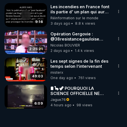
Les incendies en France font
ils partie d' un plan qui aurait
débuté le 11 septembre 2001
Réinformation sur le monde
?
9:16
3 days ago
8.8 k views
Opération Gergovie :
‪@38resistancegauloise‬
‪@MarionSigautOfficiel‬
Nicolas BOUVIER
‪@gladysriifard5710‬ Laëtitia
2:25:21
2 days ago
1.4 k views
Les sept signes de la fin des
temps selon l’intervenant
misterx
49:03
One day ago
761 views
🛢 🦕 🦖 POURQUOI LA
SCIENCE OFFICIELLE NE
CONNAÎT-ELLE PAS LA VRAIE
Jague76
ORIGINE DU PÉTROLE ?
6:09
4 hours ago
98 views