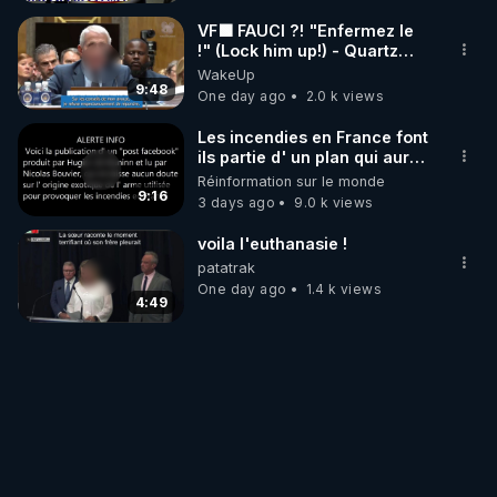
VF🟩 FAUCI ?! "Enfermez le
!" (Lock him up!) - Quartz
Traduction
WakeUp
9:48
One day ago
2.0 k views
Les incendies en France font
ils partie d' un plan qui aurait
débuté le 11 septembre 2001
Réinformation sur le monde
?
9:16
3 days ago
9.0 k views
voila l'euthanasie !
patatrak
One day ago
1.4 k views
4:49