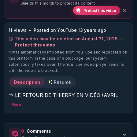
Shields this month to protect its content
Protect this video
11 views
Posted on YouTube 13 years ago
This video may be deleted on August 31, 2026 —
Protect this video
It was automatically imported from YouTube and replicated on
this platform.
In the case of a blockage, our system
automatically takes over. The YouTube video player remains
until the video is blocked.
Description
Résumé
🌱 LE RETOUR DE THIERRY EN VIDÉO (AVRIL 
2022)!

More
Découvrez la saison 2 des vidéos sur le nouveau 
https://www.rgnr.fr/presentation.html
0
Comments