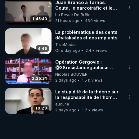
Juan Branco à Tarnos:
Ceuta, le narcotrafic et le
pouvoir en France
La Revue De Brêle
1:45:43
21 hours ago
469 views
La problématique des dents
dévitalisées et des implants
TrueMedia
4:46
One day ago
2.4 k views
Opération Gergovie :
‪@38resistancegauloise‬
‪@MarionSigautOfficiel‬
Nicolas BOUVIER
‪@gladysriifard5710‬ Laëtitia
2:25:21
2 days ago
1.5 k views
La stupidité de la théorie sur
la responsabilité de l’homme
concernant le dioxyde de
aucune
carbone.
10:29
2 days ago
1.7 k views