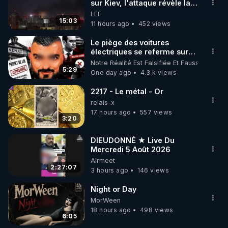
▶ 30 jours gratuit sur l’application de méditation et 
sur Kiev, l'attaque révèle la
faiblesse de Kiev
LEF
de bien-être ENVOL :

15:03
11 hours ago
452 views
Rendez-vous sur 
https://www.envol.app/code
 avec 
le code : REGENERE
Le piège des voitures
électriques se referme sur
les usagers !
Notre Réalité Est Falsifiée Et Fausse
5:29
One day ago
4.3 k views
2217 - Le métal - Or
relais-x
17 hours ago
557 views
3:20
DIEUDONNÉ ★ Live Du
Mercredi 5 Août 2026
Airmeet
2:27:07
3 hours ago
146 views
Night or Day
MorWeen
18 hours ago
498 views
6:05