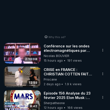
Why this ad?
Conférence sur les ondes
électromagnétiques par
Grégoire Caustru et Bart de
Nicolas BOUVIER
Wever !
2:13:08
15 hours ago
191 views
CRISE en FRANCE :
CHRISTIAN COTTEN FAIT
une étrange découverte
Priscane
12:55
2 days ago
1.9 k views
Episode 156 Analyse du 23
février 2025 Elon Musk :
Houston , on a un problème !
Sherpatheone
8:42
12 hours ago
166 views