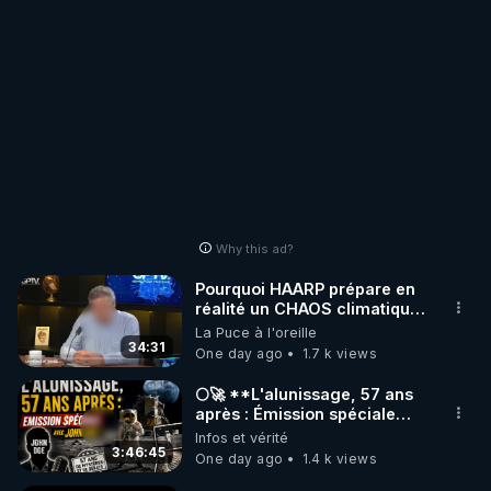
Why this ad?
Pourquoi HAARP prépare en
réalité un CHAOS climatique,
on répond
La Puce à l'oreille
34:31
One day ago
1.7 k views
🌕🚀 **L'alunissage, 57 ans
après : Émission spéciale
avec John Doe !** 👨 🚀✨
Infos et vérité
3:46:45
One day ago
1.4 k views