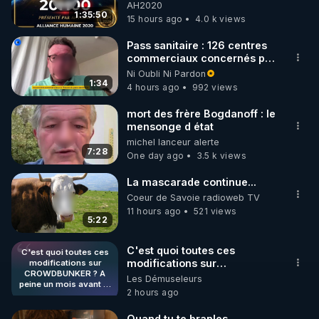
06/08/2026***
AH2020
1:35:50
15 hours ago
4.0 k views
https://www.instagram.com/rdlr_thierrycasasnovas/
http://rgnr.li/instagram
Pass sanitaire : 126 centres
commerciaux concernés par
l'obligation dans toute la
Ni Oubli Ni Pardon
🌱 LA NEWSLETTER

France
1:34
4 hours ago
992 views
Pour ne pas rater l’actualité RGNR (stages, 
mort des frère Bogdanoff : le
mensonge d état
http://rgnr.li/news
michel lanceur alerte
7:28
One day ago
3.5 k views
🌱 VIDÉOS NON CENSURÉES SUR ODYSEE 

Toutes les vidéos Youtube sont aussi sur la 
La mascarade continue...
Coeur de Savoie radioweb TV
11 hours ago
521 views
http://rgnr.li/odysee
5:22
🌱 LES STAGES EN PRÉSENTIEL

C'est quoi toutes ces
C'est quoi toutes ces
modifications sur
modifications sur
CROWDBUNKER ? A
CROWDBUNKER ? A peine
Les Démuseleurs
http://rgnr.li/stages
peine un mois avant le
un mois avant le début de la
2 hours ago
début de la censure sur
censure sur les réseaux
les réseaux sociaux ?
sociaux ? Dites-moi pas que
_________

Dites-moi pas que
Quand tu te branles