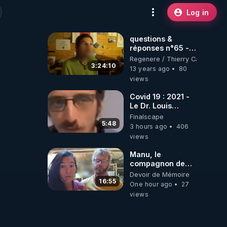
Log in
questions &
réponses n°65 -
www.regenere.org
Regenere / Thierry Casasnova
3:24:10
13 years ago
80
views
Covid 19 : 2021 -
Le Dr. Louis
Fouché renverse
Finalscape
le plateau de
5:48
3 hours ago
406
CNews !
views
Manu, le
compagnon de
Kyria, raconte sa
Devoir de Mémoire
garde à vue
16:55
One hour ago
27
musclée.
views
PARTAGEZ!