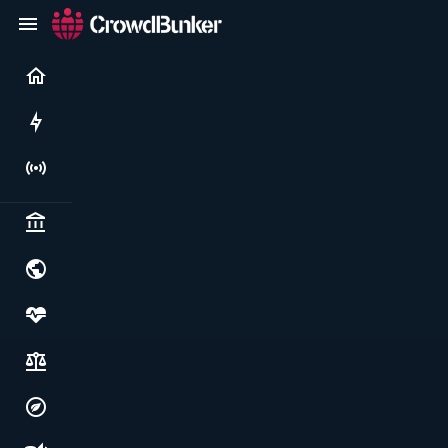
Current
Rushes
Live
Politics & institutions
World & geopolitics
Health, food & wellbeing
Society, justice & freedoms
Economy, environment & technology