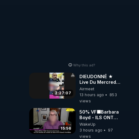
Why this ad?
DIEUDONNÉ ★
Live Du Mercredi
5 Août 2026
Airmeet
2:27:07
13 hours ago
853
views
50% VF🟩Barbara
Boyd - ILS ONT
MENTI SUR TOUT
WakeUp
-Jocelyne
15:56
3 hours ago
97
Traduction
views