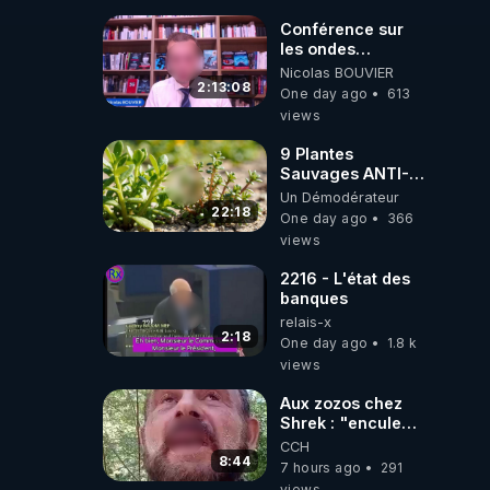
Conférence sur
les ondes
électromagnétiques
Nicolas BOUVIER
par Grégoire
2:13:08
One day ago
613
Caustru et Bart de
views
Wever !
9 Plantes
Sauvages ANTI-
FAMINE: ces
Un Démodérateur
Ressources
22:18
One day ago
366
NUTRITIVES&MéDICINALES
views
JARDIN&des
Haies
2216 - L'état des
banques
relais-x
2:18
One day ago
1.8 k
views
Aux zozos chez
Shrek : "encule
toi tout seul
CCH
espèce de mal
8:44
7 hours ago
291
polish"
views