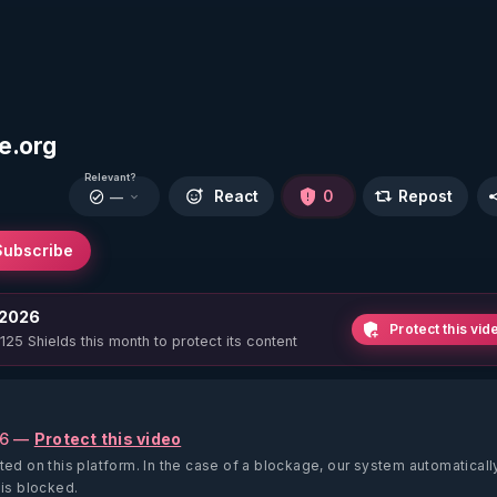
e.org
Relevant?
React
0
Repost
—
Subscribe
 2026
Protect this vid
 125 Shields this month to protect its content
26 —
Protect this video
ted on this platform.
In the case of a blockage, our system automaticall
 is blocked.