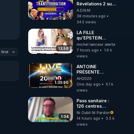
Révélations 2 sur
2 - live du
A.D.N.M
07/08/26
38 minutes ago
343 views
LA FILLE
qu'EPSTEIN
VOULAIT CACHER
michel lanceur alerte
13:50
7 hours ago
1.6 k
first
views
ANTOINE
PRÉSENTE
AH2020 LE LIVE
AH2020
20H ***DU
1:35:50
One day ago
5.1 k
06/08/2026***
views
Pass sanitaire :
126 centres
commerciaux
Ni Oubli Ni Pardon
concernés par
1:34
14 hours ago
3.5 k
l'obligation dans
views
toute la France