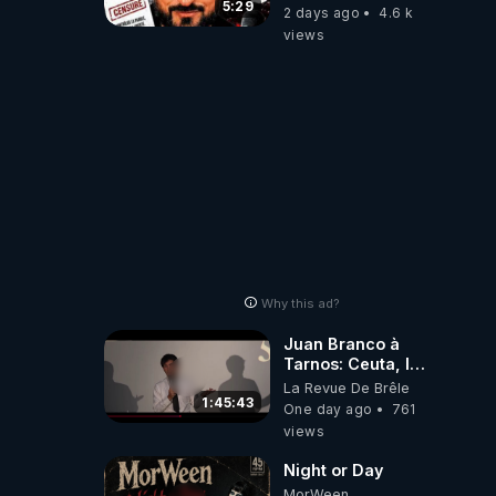
referme sur les
5:29
2 days ago
4.6 k
usagers !
views
Why this ad?
Juan Branco à
Tarnos: Ceuta, le
narcotrafic et le
La Revue De Brêle
pouvoir en France
1:45:43
One day ago
761
views
Night or Day
MorWeen