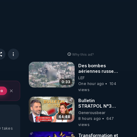
Why this ad?
Des bombes
aériennes russes
anéantissent les
LEF
centres de
0:33
One hour ago
104
contrôle de
views
eo
drones de 3
brigades
Bulletin
ukrainienne
STRATPOL N°302.
Armée des
Generousbear
drones, MS-21 en
44:48
8 hours ago
647
série, missiles
views
coréens.
y takes
07.08.2026.
Transformation et