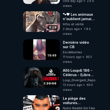
One day ago
2.6 k
views
🐾💖 Les animaux
n'oublient jamais
ceux qu'ils
Infos et vérité
aiment… 🥹❤️
6:28
2 days ago
1.8 k
views
Dernière vidéo
sur CB
Excaliburnes
19:49
11 hours ago
953
views
Allô Loupdi 186 -
Célérus - (Libre
Antenne) - Loup
Loup_Divergent_Reposts
Divergent
3:20:08
13 hours ago
603
2026.08.06
views
Le piège des
voitures
électriques se
Notre Réalité Est Falsifiée Et F