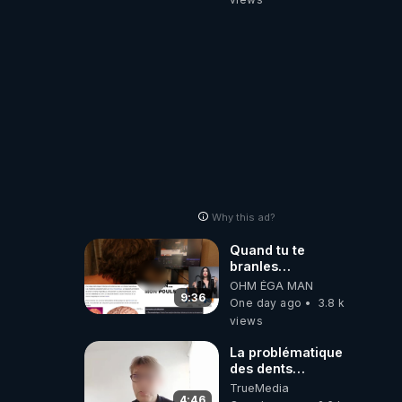
Why this ad?
Quand tu te
branles
bonhomme tu
OHM ÉGA MAN
émets des ondes
9:36
One day ago
3.8 k
ils ont juste omis
views
de t'expliquer
La problématique
des dents
dévitalisées et
TrueMedia
des implants
4:46