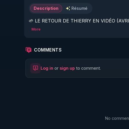
Description
Résumé
🌱 LE RETOUR DE THIERRY EN VIDÉO (AVRIL
More
https://www.rgnr.fr/presentation.html
🌱 LE MAGAZINE RÉGÉNÈRE 

COMMENTS
http://rgnr.li/ymag
Log in
or
sign up
to comment.
🌱 LA BOUTIQUE DU MAGAZINE

https://boutique.magazine-regenere.fr/
🌱 FIL TELEGRAM

https://t.me/rgnr_fr
No comments