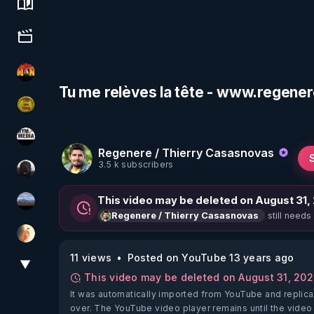
Science, history & spirituality
Culture, media & entertainment
OHM ÉGA MAN
Tu me relèves la tête - www.regener
CDS pour TOUS
HYM.MEDIA
Regenere / Thierry Casasnovas
3.5 k subscribers
TrueMedia
This video may be deleted on August 31,
michel lanceur alerte
still needs
Regenere / Thierry Casasnovas
La Puce à l'oreille
11 views
Posted on YouTube 13 years ago
▼
View More
This video may be deleted on August 31, 20
It was automatically imported from YouTube and replica
over. The YouTube video player remains until the video