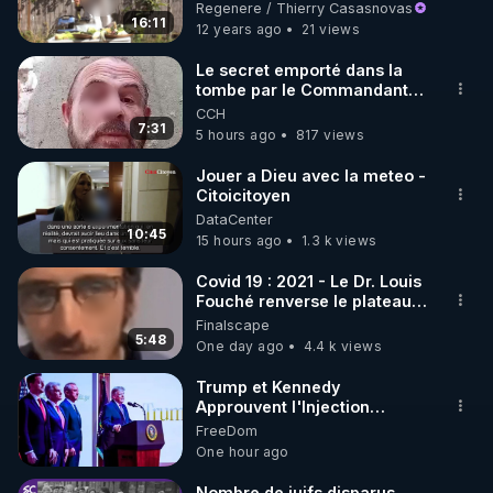
Regenere / Thierry Casasnovas
16:11
12 years ago
21 views
https://www.instagram.com/rdlr_thierrycasasnovas/
http://rgnr.li/instagram
Le secret emporté dans la
tombe par le Commandant
Cousteau le 25 juin 1997
CCH
🌱 LA NEWSLETTER

7:31
5 hours ago
817 views
Pour ne pas rater l’actualité RGNR (stages, 
Jouer a Dieu avec la meteo -
Citoicitoyen
http://rgnr.li/news
DataCenter
10:45
15 hours ago
1.3 k views
🌱 VIDÉOS NON CENSURÉES SUR ODYSEE 

Toutes les vidéos Youtube sont aussi sur la 
Covid 19 : 2021 - Le Dr. Louis
Fouché renverse le plateau
de CNews !
Finalscape
http://rgnr.li/odysee
5:48
One day ago
4.4 k views
🌱 LES STAGES EN PRÉSENTIEL

Trump et Kennedy
Approuvent l'Injection
Antigrippale à ARNm de
FreeDom
http://rgnr.li/stages
Moderna, malgré un
One hour ago
Bénéfice Absolu Inférieur à
1% et des Effets Secondaires
_________

Nombre de juifs disparus