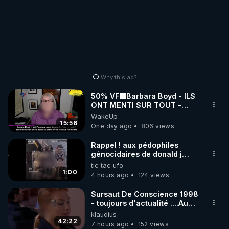
Why this ad?
50% VF🟩Barbara Boyd - ILS
ONT MENTI SUR TOUT -
Jocelyne Traduction
WakeUp
15:56
One day ago
806 views
Rappel ! aux pédophiles
génocidaires de donald j
trump et ses supporters
tic tac ufo
trumpistes 424et 666.
1:00
4 hours ago
124 views
Sursaut De Conscience 1998
- toujours d'actualité ....Au
Dela Du Réel
klaudius
42:22
7 hours ago
152 views