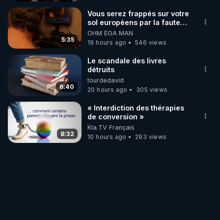
Vous serez frappés sur votre
sol européens par la faute
des dirigeants qui s'en
OHM ÉGA MAN
mettent dans le nez
5:35
19 hours ago
546 views
Le scandale des livres
détruits
tourdedavid
6:40
20 hours ago
305 views
« Interdiction des thérapies
de conversion »
Kla.TV Français
8:32
10 hours ago
293 views