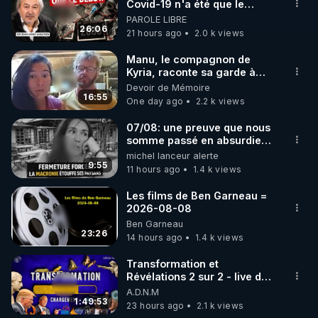
▶ 30 jours gratuit sur l’application de méditation et 
Covid-19 n'a été que le
début - L'ARNm & l'ARNm-aa
PAROLE LIBRE
de bien-être ENVOL :

jusqu où auront-t-il ?
26:06
21 hours ago
2.0 k views
Rendez-vous sur 
https://www.envol.app/code
 avec 
le code : REGENERE
Manu, le compagnon de
Kyria, raconte sa garde à
vue musclée. PARTAGEZ!
Devoir de Mémoire
16:55
One day ago
2.2 k views
07/08: une preuve que nous
somme passé en absurdie
une dictature qui veut faire
michel lanceur alerte
taire ses opposant !
9:55
11 hours ago
1.4 k views
Les films de Ben Garneau =
2026-08-08
Ben Garneau
23:26
14 hours ago
1.4 k views
Transformation et
Révélations 2 sur 2 - live du
07/08/26
A.D.N.M
1:49:53
23 hours ago
2.1 k views