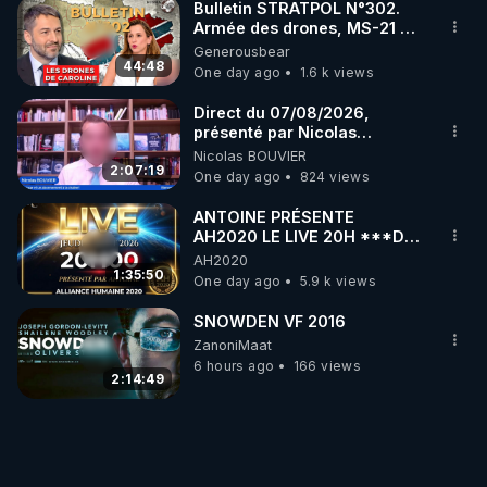
Bulletin STRATPOL N°302.
Armée des drones, MS-21 en
série, missiles coréens.
Generousbear
07.08.2026.
44:48
One day ago
1.6 k views
Direct du 07/08/2026,
présenté par Nicolas
BOUVIER
Nicolas BOUVIER
2:07:19
One day ago
824 views
ANTOINE PRÉSENTE
AH2020 LE LIVE 20H ***DU
06/08/2026***
AH2020
1:35:50
One day ago
5.9 k views
SNOWDEN VF 2016
ZanoniMaat
6 hours ago
166 views
2:14:49