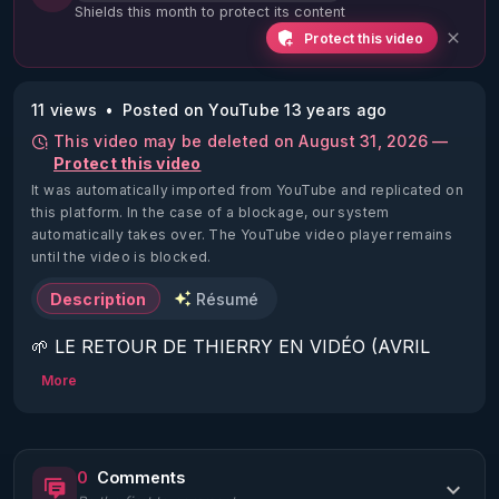
Shields this month to protect its content
Protect this video
11 views
Posted on YouTube 13 years ago
This video may be deleted on August 31, 2026 —
Protect this video
It was automatically imported from YouTube and replicated on
this platform.
In the case of a blockage, our system
automatically takes over. The YouTube video player remains
until the video is blocked.
Description
Résumé
🌱 LE RETOUR DE THIERRY EN VIDÉO (AVRIL 
2022)!

More
Découvrez la saison 2 des vidéos sur le nouveau 
https://www.rgnr.fr/presentation.html
0
Comments