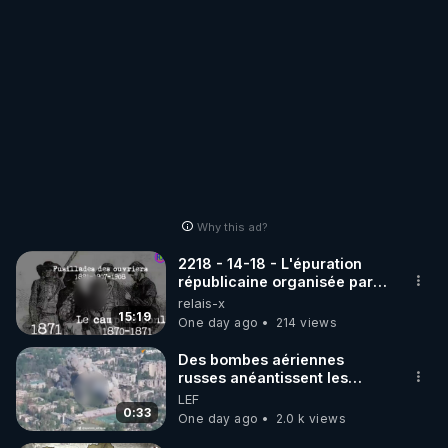
Why this ad?
2218 - 14-18 - L'épuration
républicaine organisée par
les frères de la truelle
relais-x
15:19
One day ago
214 views
Des bombes aériennes
russes anéantissent les
centres de contrôle de
LEF
drones de 3 brigades
0:33
One day ago
2.0 k views
ukrainienne