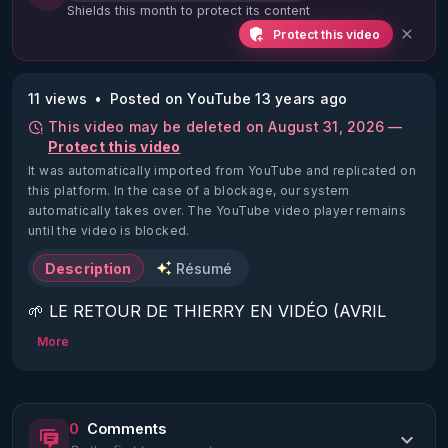
Shields this month to protect its content
Protect this video
11 views
Posted on YouTube 13 years ago
This video may be deleted on August 31, 2026 —
Protect this video
It was automatically imported from YouTube and replicated on
this platform.
In the case of a blockage, our system
automatically takes over. The YouTube video player remains
until the video is blocked.
Description
Résumé
🌱 LE RETOUR DE THIERRY EN VIDÉO (AVRIL 
2022)!

More
Découvrez la saison 2 des vidéos sur le nouveau 
https://www.rgnr.fr/presentation.html
0
Comments