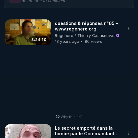
Be the first to comment
🌱 LE MAGAZINE RÉGÉNÈRE 

http://rgnr.li/ymag
questions & réponses n°65 -
www.regenere.org
🌱 LA BOUTIQUE DU MAGAZINE

Regenere / Thierry Casasnovas
Pour obtenir les anciens numéros que vous avez 
3:24:10
13 years ago
80 views
https://boutique.magazine-regenere.fr/
🌱 FIL TELEGRAM

Écoutez les podcasts gratuits de Thierry et les 
https://t.me/rgnr_fr
🌱 FACEBOOK

Why this ad?
http://rgnr.li/facebook
Le secret emporté dans la
tombe par le Commandant
🌱 INSTAGRAM
