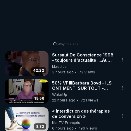
Why this ad?
Sursaut De Conscience 1998
- toujours d'actualité ....Au
Dela Du Réel
klaudius
42:22
3 hours ago
72 views
50% VF🟩Barbara Boyd - ILS
ONT MENTI SUR TOUT -
Jocelyne Traduction
WakeUp
15:56
22 hours ago
721 views
« Interdiction des thérapies
de conversion »
Kla.TV Français
8:32
6 hours ago
196 views