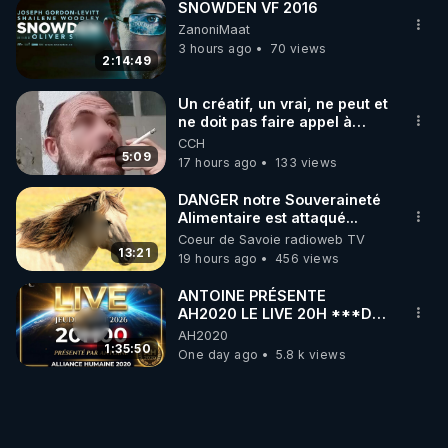
SNOWDEN VF 2016
ZanoniMaat
3 hours ago
70 views
2:14:49
Un créatif, un vrai, ne peut et
ne doit pas faire appel à
l'intelligence artificielle
CCH
5:09
17 hours ago
133 views
DANGER notre Souveraineté
Alimentaire est attaqué...
Coeur de Savoie radioweb TV
13:21
19 hours ago
456 views
ANTOINE PRÉSENTE
AH2020 LE LIVE 20H ***DU
06/08/2026***
AH2020
1:35:50
One day ago
5.8 k views