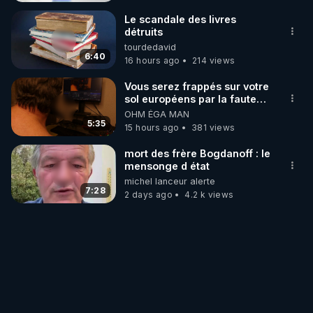
Le scandale des livres
détruits
tourdedavid
6:40
16 hours ago
214 views
Vous serez frappés sur votre
sol européens par la faute
des dirigeants qui s'en
OHM ÉGA MAN
mettent dans le nez
5:35
15 hours ago
381 views
mort des frère Bogdanoff : le
mensonge d état
michel lanceur alerte
7:28
2 days ago
4.2 k views