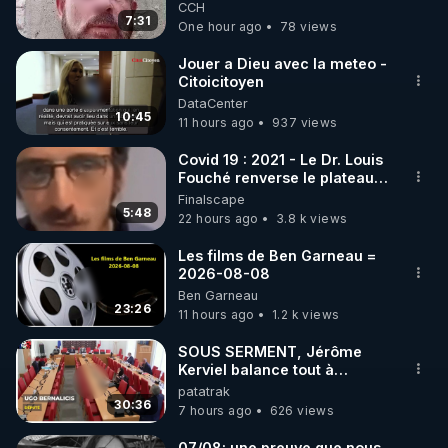
Cousteau le 25 juin 1997
CCH
7:31
One hour ago
78 views
https://www.instagram.com/rdlr_thierrycasasnovas/
http://rgnr.li/instagram
Jouer a Dieu avec la meteo -
Citoicitoyen
DataCenter
🌱 LA NEWSLETTER

10:45
11 hours ago
937 views
Pour ne pas rater l’actualité RGNR (stages, 
Covid 19 : 2021 - Le Dr. Louis
Fouché renverse le plateau
http://rgnr.li/news
de CNews !
Finalscape
5:48
22 hours ago
3.8 k views
🌱 VIDÉOS NON CENSURÉES SUR ODYSEE 

Toutes les vidéos Youtube sont aussi sur la 
Les films de Ben Garneau =
2026-08-08
Ben Garneau
http://rgnr.li/odysee
23:26
11 hours ago
1.2 k views
🌱 LES STAGES EN PRÉSENTIEL

SOUS SERMENT, Jérôme
Kerviel balance tout à
l'Assemblée !
patatrak
http://rgnr.li/stages
30:36
7 hours ago
626 views
_________

07/08: une preuve que nous