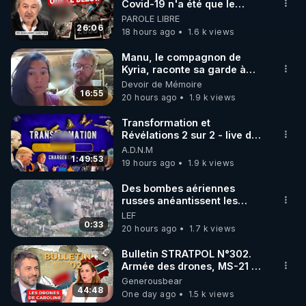
▶ 30 jours gratuit sur l’application de méditation et 
Covid-19 n'a été que le
début - L'ARNm & l'ARNm-aa
PAROLE LIBRE
de bien-être ENVOL :

jusqu où auront-t-il ?
26:06
18 hours ago
1.6 k views
Rendez-vous sur 
https://www.envol.app/code
 avec 
le code : REGENERE
Manu, le compagnon de
Kyria, raconte sa garde à
vue musclée. PARTAGEZ!
Devoir de Mémoire
16:55
20 hours ago
1.9 k views
Transformation et
Révélations 2 sur 2 - live du
07/08/26
A.D.N.M
1:49:53
19 hours ago
1.9 k views
Des bombes aériennes
russes anéantissent les
centres de contrôle de
LEF
drones de 3 brigades
0:33
20 hours ago
1.7 k views
ukrainienne
Bulletin STRATPOL N°302.
Armée des drones, MS-21 en
série, missiles coréens.
Generousbear
07.08.2026.
44:48
One day ago
1.5 k views