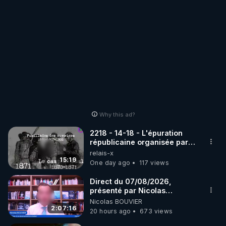
Why this ad?
2218 - 14-18 - L'épuration
républicaine organisée par
les frères de la truelle
relais-x
15:19
One day ago
117 views
Direct du 07/08/2026,
présenté par Nicolas
BOUVIER
Nicolas BOUVIER
2:07:16
20 hours ago
673 views