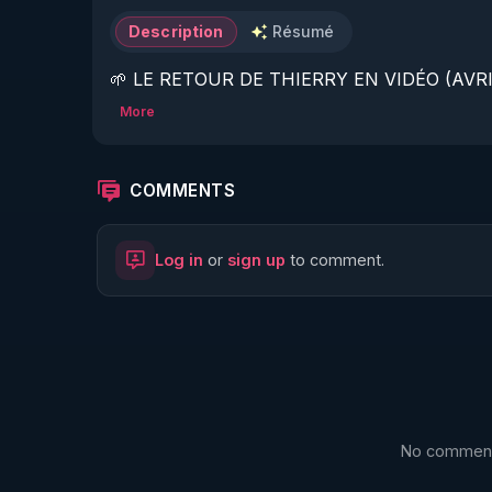
Description
Résumé
🌱 LE RETOUR DE THIERRY EN VIDÉO (AVRIL
More
https://www.rgnr.fr/presentation.html
🌱 LE MAGAZINE RÉGÉNÈRE 

COMMENTS
http://rgnr.li/ymag
Log in
or
sign up
to comment.
🌱 LA BOUTIQUE DU MAGAZINE

https://boutique.magazine-regenere.fr/
🌱 FIL TELEGRAM

https://t.me/rgnr_fr
No comments