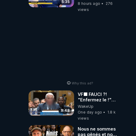
Pompidou…
5:35
8 hours ago
276
Macron Claude
views
Janvier, GPTV, 18
X 2024
Why this ad?
VF🟩 FAUCI ?!
"Enfermez le !"
(Lock him up!) -
WakeUp
Quartz Traduction
9:48
One day ago
1.8 k
views
Nous ne sommes
pas gênés et nous