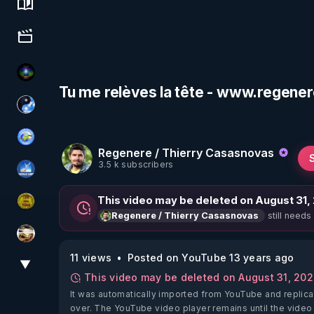
Science, history & spirituality
Culture, media & entertainment
WakeUp
Tu me relèves la tête - www.regener
Chercheur de vérité
Tonton Posture Débrief
Regenere / Thierry Casasnovas
3.5 k subscribers
PAROLE LIBRE
This video may be deleted on August 31,
CDS pour TOUS
still needs
Regenere / Thierry Casasnovas
patatrak
11 views
Posted on YouTube 13 years ago
▼
View More
This video may be deleted on August 31, 20
It was automatically imported from YouTube and replica
over. The YouTube video player remains until the video