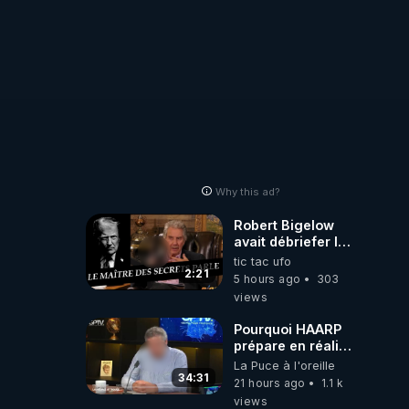
Why this ad?
Robert Bigelow
avait débriefer le
pédophile
tic tac ufo
génocidaire de
2:21
5 hours ago
303
donald j trump
views
Pourquoi HAARP
prépare en réalité
un CHAOS
La Puce à l'oreille
climatique, on
34:31
21 hours ago
1.1 k
répond
views