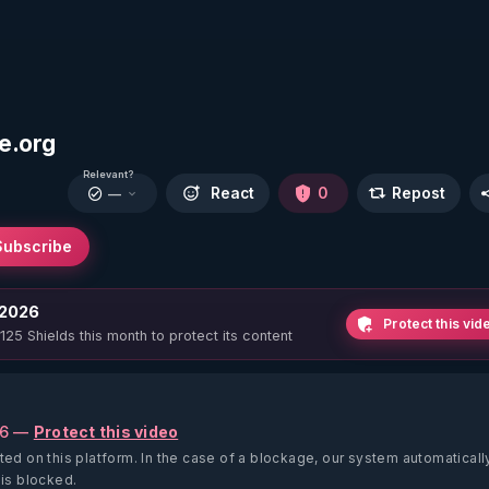
e.org
Relevant?
React
0
Repost
—
Subscribe
 2026
Protect this vid
 125 Shields this month to protect its content
26 —
Protect this video
ted on this platform.
In the case of a blockage, our system automaticall
 is blocked.