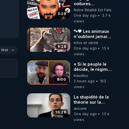
voitures
électriques se
Notre Réalité Est Falsifiée Et F
referme sur les
5:29
One day ago
3.7 k
usagers !
views
🐾💖 Les animaux
n'oublient jamais
ceux qu'ils
Infos et vérité
aiment… 🥹❤️
6:28
One day ago
1.5 k
first
views
« Si le peuple le
décide, le régime
peut tomber
klaudius
demain ! »
8:00
2 hours ago
163
views
La stupidité de la
théorie sur la
responsabilité de
aucune
l’homme
10:29
One day ago
1.5 k
concernant le
views
dioxyde de
carbone.