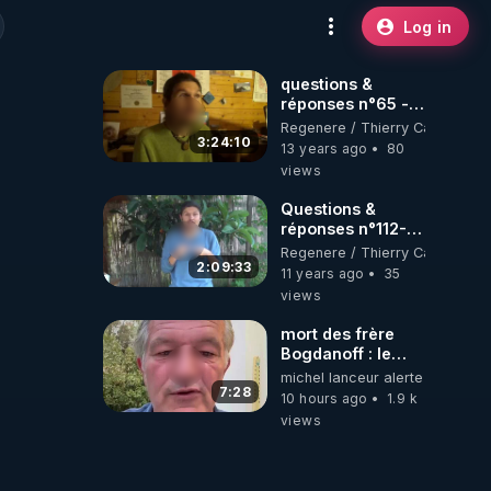
Log in
questions &
réponses n°65 -
www.regenere.org
Regenere / Thierry Casasnova
3:24:10
13 years ago
80
views
Questions &
réponses n°112-
www.regenere.org
Regenere / Thierry Casasnova
2:09:33
11 years ago
35
views
mort des frère
Bogdanoff : le
mensonge d état
michel lanceur alerte
7:28
10 hours ago
1.9 k
views