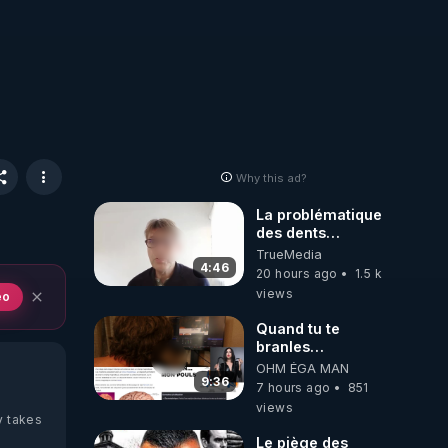
Why this ad?
La problématique
des dents
dévitalisées et
TrueMedia
des implants
4:46
20 hours ago
1.5 k
views
eo
Quand tu te
branles
bonhomme tu
OHM ÉGA MAN
émets des ondes
9:36
7 hours ago
851
ils ont juste omis
views
de t'expliquer
y takes
Le piège des