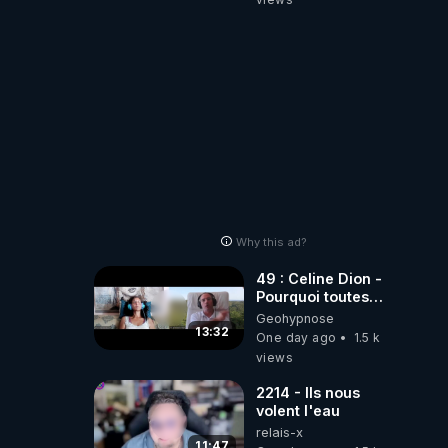
2001 ?
Why this ad?
49 : Celine Dion -
Pourquoi toutes
ces rumeurs ?
Geohypnose
Enquête sous
13:32
One day ago
1.5 k
hypnose
views
2214 - Ils nous
volent l'eau
relais-x
11:47