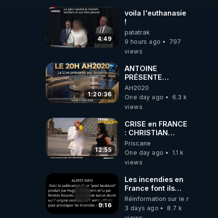
voila l'euthanasie
!
patatrak
4:49
9 hours ago
797
views
ANTOINE
PRÉSENTE
AH2020 LE LIVE
AH2020
20H ***DU
1:20:36
One day ago
6.3 k
04/08/2026***
views
📷LE GRAND
RÉVEIL EST EN
CRISE en FRANCE
MARCHE 📷
: CHRISTIAN
COTTEN FAIT une
Priscane
étrange
12:55
One day ago
1.1 k
découverte
views
Les incendies en
France font ils
partie d' un plan
Réinformation sur le monde
qui aurait débuté
9:16
3 days ago
8.7 k
le 11 septembre
views