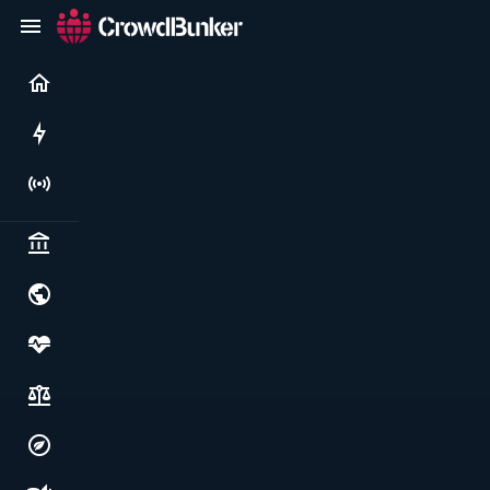
Current
Rushes
Live
Politics & institutions
World & geopolitics
Health, food & wellbeing
Society, justice & freedoms
Economy, environment & technology