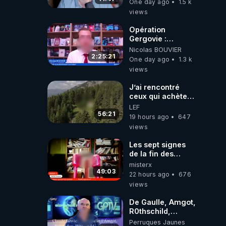
One day ago
1.5 k
views
Opération
Gergovie :
‪@38resistancegauloise‬
Nicolas BOUVIER
‪@MarionSigautOfficiel‬
2:25:21
One day ago
1.3 k
‪@gladysriifard5710‬
views
Laëtitia
J’ai rencontré
ceux qui achètent
des bunkers pour
LEF
survivre à la fin
56:21
19 hours ago
647
du monde
views
Les sept signes
de la fin des
temps selon
misterx
l’intervenant
49:03
22 hours ago
676
views
De Gaulle, Amgot,
R0thschild,
Macron &
Perruques Jaunes