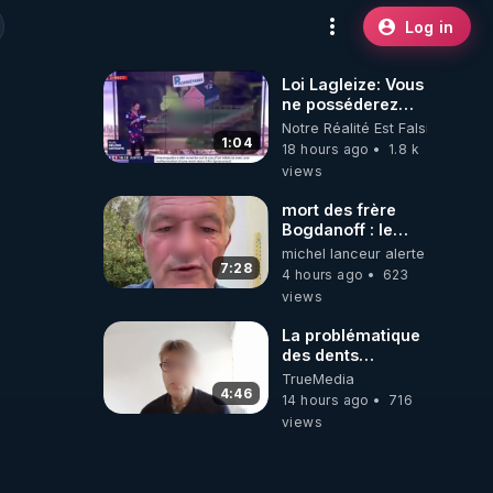
Log in
Loi Lagleize: Vous
ne posséderez
plus rien et vous
Notre Réalité Est Falsifiée Et F
serez heureux !
1:04
18 hours ago
1.8 k
views
mort des frère
Bogdanoff : le
mensonge d état
michel lanceur alerte
7:28
4 hours ago
623
views
La problématique
des dents
dévitalisées et
TrueMedia
des implants
4:46
14 hours ago
716
views