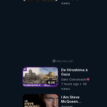
du système de
views
prévention : Le
rapport pointe du
doigt des
défaillances de
suivi. Par
exemple, en
raison de
contraintes
budgétaires, le
nombre de mères
et d'enfants
accompagnés…
Why this ad?
De Hiroshima à
Gaza
Sans Concession
6:36
7 hours ago
56
views
I Am Steve
McQueen
⎮Documentaire
Airmeet