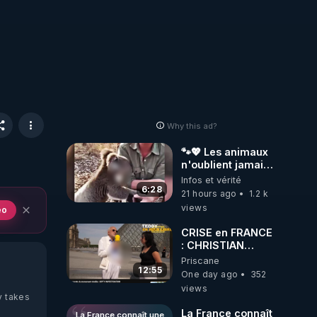
Why this ad?
🐾💖 Les animaux
n'oublient jamais
ceux qu'ils
Infos et vérité
aiment… 🥹❤️
6:28
21 hours ago
1.2 k
views
eo
CRISE en FRANCE
: CHRISTIAN
COTTEN FAIT une
Priscane
étrange
12:55
One day ago
352
découverte
views
y takes
La France connaît
La France connaît une