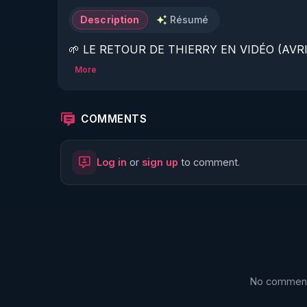
Description
Résumé
🌱 LE RETOUR DE THIERRY EN VIDÉO (AVRIL
More
https://www.rgnr.fr/presentation.html
🌱 LE MAGAZINE RÉGÉNÈRE 

COMMENTS
http://rgnr.li/ymag
Log in
or
sign up
to comment.
🌱 LA BOUTIQUE DU MAGAZINE

https://boutique.magazine-regenere.fr/
🌱 FIL TELEGRAM

https://t.me/rgnr_fr
No comments