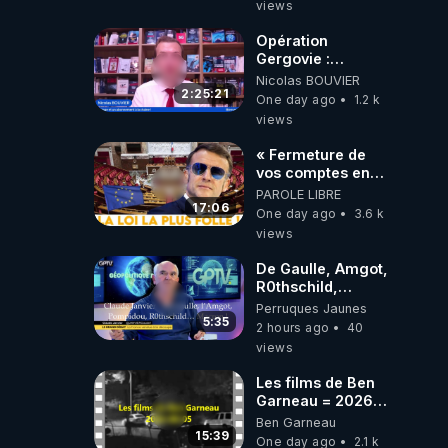
On observe
views
également une
augmentation du
Opération
nombre de
Gergovie :
grossesses
‪@38resistancegauloise‬
Nicolas BOUVIER
multiples (souvent
‪@MarionSigautOfficiel‬
2:25:21
One day ago
1.2 k
plus
‪@gladysriifard5710‬
views
complexes).Inégalités
Laëtitia
sociales et
« Fermeture de
territoriales : Les
vos comptes en
risques sont
banque ! » :
PAROLE LIBRE
amplifiés chez les
Macron impose
17:06
One day ago
3.6 k
mères touchées
une loi folle !
views
par la pauvreté ou
vivant dans des
De Gaulle, Amgot,
zones
R0thschild,
médicalement
Macron &
défavorisées. Les
Perruques Jaunes
Pompidou…
5:35
territoires
2 hours ago
40
Macron Claude
d'outre-mer et la
views
Janvier, GPTV, 18
région Île-de-
X 2024
France
Les films de Ben
enregistrent les
Garneau = 2026-
chiffres les plus
08-05
Ben Garneau
inquiétants.Crise
15:39
One day ago
2.1 k