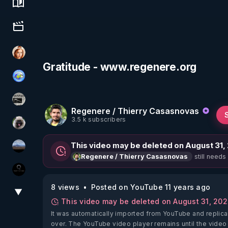
Science, history & spirituality
Culture, media & entertainment
Ambr3
Gratitude - www.regenere.org
Tonton Posture Débrief
ActuPlus11
Regenere / Thierry Casasnovas
3.5 k subscribers
Priscane
This video may be deleted on August 31,
michel lanceur alerte
still needs
Regenere / Thierry Casasnovas
La vérité
8 views
Posted on YouTube 11 years ago
▼
View More
This video may be deleted on August 31, 20
It was automatically imported from YouTube and replica
over. The YouTube video player remains until the video