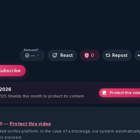
Relevant?
React
0
Repost
—
Subscribe
 2026
Protect this vid
 125 Shields this month to protect its content
26 —
Protect this video
ted on this platform.
In the case of a blockage, our system automaticall
 is blocked.