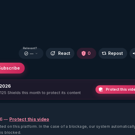
Relevant?
React
0
Repost
—
Subscribe
 2026
Protect this vid
 125 Shields this month to protect its content
26 —
Protect this video
ted on this platform.
In the case of a blockage, our system automaticall
 is blocked.