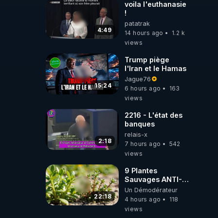
voila l'euthanasie
!
patatrak
4:49
14 hours ago
1.2 k
views
Trump piège
l'Iran et le Hamas
Jague76
15:24
6 hours ago
163
views
2216 - L'état des
banques
relais-x
2:18
7 hours ago
542
views
9 Plantes
Sauvages ANTI-
FAMINE: ces
Un Démodérateur
Ressources
22:18
4 hours ago
118
NUTRITIVES&MéDICINALES
views
JARDIN&des