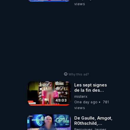
‪@gladysriifard5710‬
views
Laëtitia
Why this ad?
Les sept signes
de la fin des
temps selon
misterx
l’intervenant
49:03
One day ago
781
views
De Gaulle, Amgot,
R0thschild,
Macron &
Perruques Jaunes