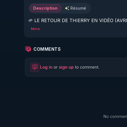
Description
Résumé
🌱 LE RETOUR DE THIERRY EN VIDÉO (AVRIL
More
https://www.rgnr.fr/presentation.html
🌱 LE MAGAZINE RÉGÉNÈRE 

COMMENTS
http://rgnr.li/ymag
Log in
or
sign up
to comment.
🌱 LA BOUTIQUE DU MAGAZINE

https://boutique.magazine-regenere.fr/
🌱 FIL TELEGRAM

https://t.me/rgnr_fr
No comments