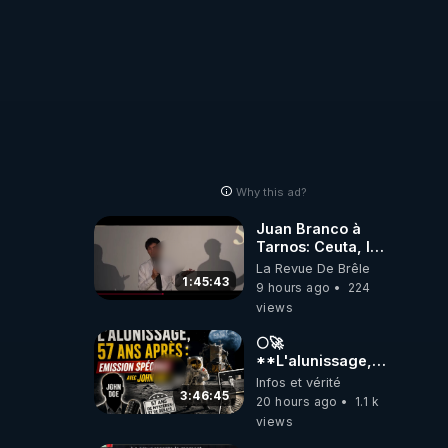
Why this ad?
Juan Branco à
Tarnos: Ceuta, le
narcotrafic et le
La Revue De Brêle
pouvoir en France
1:45:43
9 hours ago
224
views
🌕🚀
**L'alunissage,
57 ans après :
Infos et vérité
Émission spéciale
3:46:45
20 hours ago
1.1 k
avec John Doe
views
!** 👨 🚀✨