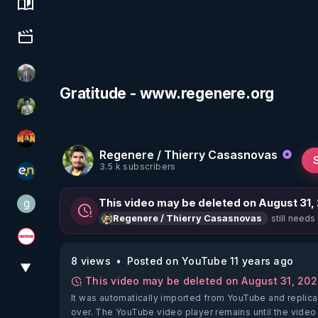
Science, history & spirituality
Culture, media & entertainment
Nicolas BOUVIER
Gratitude - www.regenere.org
Sonmi-877
OHM ÉGA MAN
Regenere / Thierry Casasnovas
3.5 k subscribers
essentiel.news
g
This video may be deleted on August 31,
gilo59
still needs
Regenere / Thierry Casasnovas
Magazine Nexus
8 views
Posted on YouTube 11 years ago
▼
View More
This video may be deleted on August 31, 20
It was automatically imported from YouTube and replica
over. The YouTube video player remains until the video