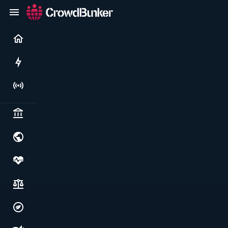
Current
Rushes
Live
Politics & institutions
World & geopolitics
Health, food & wellbeing
Society, justice & freedoms
Economy, environment & technology