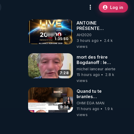
Log in
ANTOINE
PRÉSENTE
AH2020 LE LIVE
AH2020
20H ***DU
1:35:50
3 hours ago
2.4 k
06/08/2026***
views
mort des frère
Bogdanoff : le
mensonge d état
michel lanceur alerte
7:28
15 hours ago
2.8 k
views
Quand tu te
branles
bonhomme tu
OHM ÉGA MAN
émets des ondes
9:36
11 hours ago
1.9 k
ils ont juste omis
views
de t'expliquer