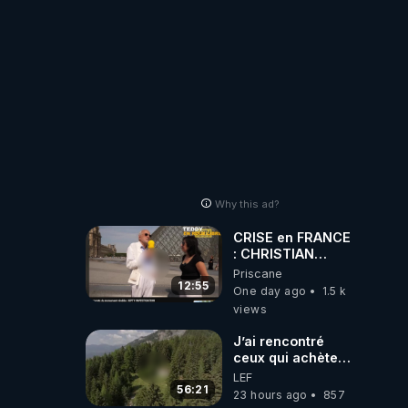
Haies
Why this ad?
CRISE en FRANCE
: CHRISTIAN
COTTEN FAIT une
Priscane
étrange
12:55
One day ago
1.5 k
découverte
views
J’ai rencontré
ceux qui achètent
des bunkers pour
LEF
survivre à la fin
56:21
23 hours ago
857
du monde