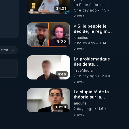
un CHAOS
La Puce à l'oreille
climatique, on
34:31
One day ago
1.5 k
répond
views
« Si le peuple le
décide, le régime
peut tomber
klaudius
demain ! »
8:00
7 hours ago
614
views
first
La problématique
des dents
dévitalisées et
TrueMedia
des implants
4:46
One day ago
2.0 k
views
La stupidité de la
théorie sur la
responsabilité de
aucune
l’homme
10:29
2 days ago
1.6 k
concernant le
views
dioxyde de
carbone.