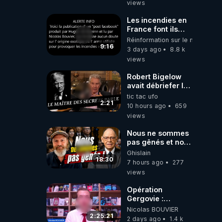
views
Les incendies en
France font ils
partie d' un plan
Réinformation sur le monde
qui aurait débuté
9:16
3 days ago
8.8 k
le 11 septembre
views
2001 ?
Robert Bigelow
avait débriefer le
pédophile
tic tac ufo
génocidaire de
2:21
10 hours ago
659
donald j trump
views
Nous ne sommes
pas gênés et nous
n’avons pas
Ghislain
besoin de nous
18:30
7 hours ago
277
excuser ! #jw
views
#jehovah
#collegecentral
Opération
Gergovie :
‪@38resistancegauloise‬
Nicolas BOUVIER
‪@MarionSigautOfficiel‬
2:25:21
2 days ago
1.4 k