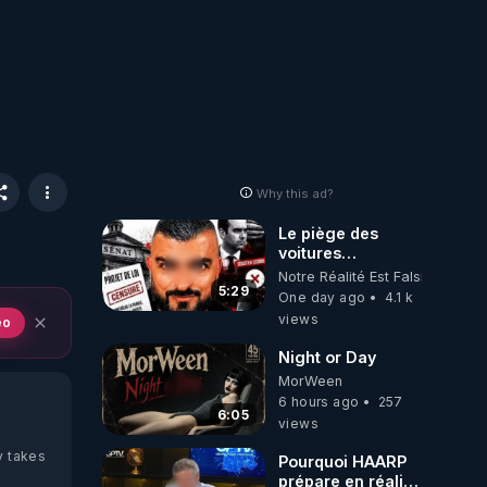
Why this ad?
Le piège des
voitures
électriques se
Notre Réalité Est Falsifiée Et F
referme sur les
5:29
One day ago
4.1 k
usagers !
views
eo
Night or Day
MorWeen
6 hours ago
257
6:05
views
y takes
Pourquoi HAARP
prépare en réalité