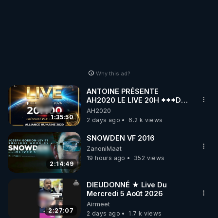
Why this ad?
ANTOINE PRÉSENTE
AH2020 LE LIVE 20H ***DU
06/08/2026***
AH2020
1:35:50
2 days ago
6.2 k views
SNOWDEN VF 2016
ZanoniMaat
19 hours ago
352 views
2:14:49
DIEUDONNÉ ★ Live Du
Mercredi 5 Août 2026
Airmeet
2:27:07
2 days ago
1.7 k views