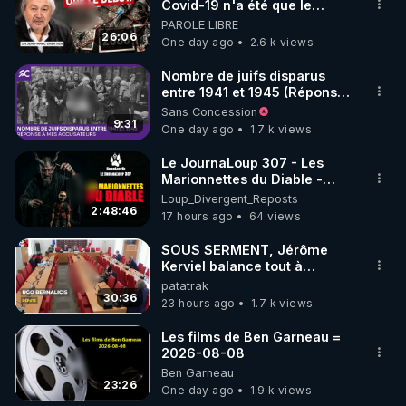
▶ 30 jours gratuit sur l’application de méditation et 
Covid-19 n'a été que le
début - L'ARNm & l'ARNm-aa
PAROLE LIBRE
de bien-être ENVOL :

jusqu où auront-t-il ?
26:06
One day ago
2.6 k views
Rendez-vous sur 
https://www.envol.app/code
 avec 
le code : REGENERE
Nombre de juifs disparus
entre 1941 et 1945 (Réponse
à mes accusateurs)
Sans Concession
9:31
One day ago
1.7 k views
Le JournaLoup 307 - Les
Marionnettes du Diable -
Loup Divergent 2026.08.07
Loup_Divergent_Reposts
2:48:46
17 hours ago
64 views
SOUS SERMENT, Jérôme
Kerviel balance tout à
l'Assemblée !
patatrak
30:36
23 hours ago
1.7 k views
Les films de Ben Garneau =
2026-08-08
Ben Garneau
23:26
One day ago
1.9 k views