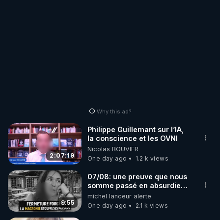
Why this ad?
Philippe Guillemant sur l’IA,
la conscience et les OVNI
Nicolas BOUVIER
2:07:19
One day ago
1.2 k views
07/08: une preuve que nous
somme passé en absurdie
une dictature qui veut faire
michel lanceur alerte
taire ses opposant !
9:55
One day ago
2.1 k views