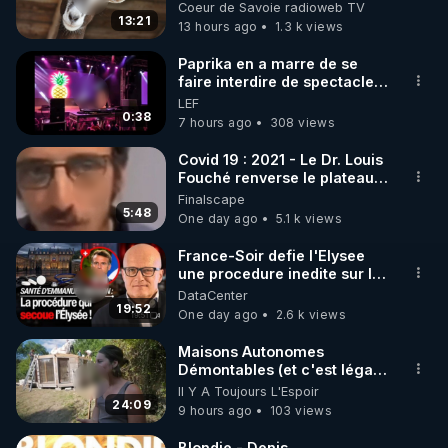
Coeur de Savoie radioweb TV
13:21
13 hours ago
1.3 k views
https://www.instagram.com/rdlr_thierrycasasnovas/
http://rgnr.li/instagram
Paprika en a marre de se
faire interdire de spectacle.
Elle décide donc de devenir
LEF
🌱 LA NEWSLETTER

DJ !
0:38
7 hours ago
308 views
Pour ne pas rater l’actualité RGNR (stages, 
Covid 19 : 2021 - Le Dr. Louis
Fouché renverse le plateau
http://rgnr.li/news
de CNews !
Finalscape
5:48
One day ago
5.1 k views
🌱 VIDÉOS NON CENSURÉES SUR ODYSEE 

Toutes les vidéos Youtube sont aussi sur la 
France-Soir defie l'Elysee
une procedure inedite sur la
sante du president - Nexus
DataCenter
http://rgnr.li/odysee
19:52
One day ago
2.6 k views
🌱 LES STAGES EN PRÉSENTIEL

Maisons Autonomes
Démontables (et c'est légal).
Visite éco village en
Il Y A Toujours L'Espoir
http://rgnr.li/stages
Bretagne
24:09
9 hours ago
103 views
_________

Blondie - Denis