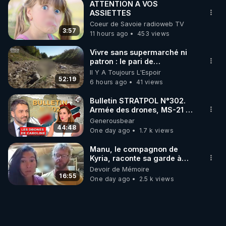
ATTENTION A VOS
ASSIETTES
Coeur de Savoie radioweb TV
3:57
11 hours ago
453 views
Vivre sans supermarché ni
patron : le pari de
l’autonomie
Il Y A Toujours L'Espoir
52:19
6 hours ago
41 views
Bulletin STRATPOL N°302.
Armée des drones, MS-21 en
série, missiles coréens.
Generousbear
07.08.2026.
44:48
One day ago
1.7 k views
Manu, le compagnon de
Kyria, raconte sa garde à
vue musclée. PARTAGEZ!
Devoir de Mémoire
16:55
One day ago
2.5 k views