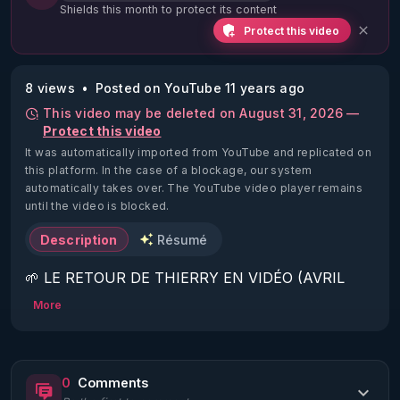
Shields this month to protect its content
Protect this video
8 views
Posted on YouTube 11 years ago
This video may be deleted on August 31, 2026 —
Protect this video
It was automatically imported from YouTube and replicated on
this platform.
In the case of a blockage, our system
automatically takes over. The YouTube video player remains
until the video is blocked.
Description
Résumé
🌱 LE RETOUR DE THIERRY EN VIDÉO (AVRIL 
2022)!

More
Découvrez la saison 2 des vidéos sur le nouveau 
https://www.rgnr.fr/presentation.html
0
Comments