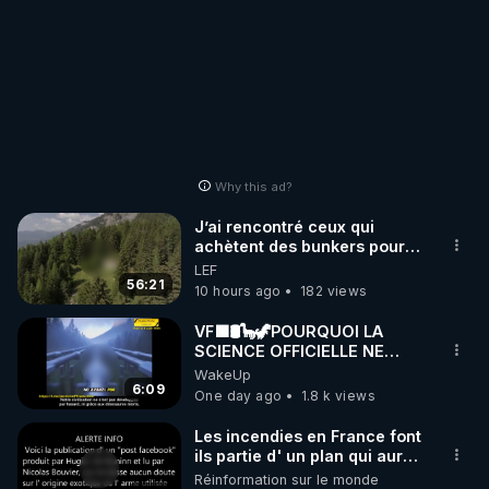
Why this ad?
J’ai rencontré ceux qui
achètent des bunkers pour
survivre à la fin du monde
LEF
56:21
10 hours ago
182 views
VF🟩🛢🦕🦖POURQUOI LA
SCIENCE OFFICIELLE NE
CONNAÎT-ELLE PAS LA VRAIE
WakeUp
ORIGINE DU PÉTROL -
6:09
One day ago
1.8 k views
Jocelyne Tr
Les incendies en France font
ils partie d' un plan qui aurait
débuté le 11 septembre 2001
Réinformation sur le monde