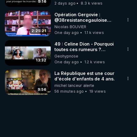
?
9:16
2 days ago
8.3 k views
Opération Gergovie :
‪@38resistancegauloise‬
‪@MarionSigautOfficiel‬
Nicolas BOUVIER
‪@gladysriifard5710‬ Laëtitia
2:25:21
One day ago
1.1 k views
49 : Celine Dion - Pourquoi
toutes ces rumeurs ?
Enquête sous hypnose
Geohypnose
13:32
One day ago
1.2 k views
La République est une cour
d'école d'enfants de 4 ans.
michel lanceur alerte
9:56
56 minutes ago
19 views