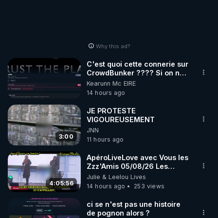
Why this ad?
C'est quoi cette connerie sur
CrowdBunker ???? Si on ne
peut plus publier, c'est un
Kearunn Mc EIRE
peu de la censure. Ne payez
14 hours ago
pas les boucliers pour voir
mes vidéos, c'est une
JE PROTESTE
arnaque parce que ma
VIGOUREUSEMENT
chaine et mon travail sont
JNN
gratuits. Je préfère la voir
3:00
11 hours ago
mourir que de voir mes
abonnés(es) payer.
ApéroLiveLove avec Vous les
CrowdBunker s'est tiré une
Zzz'Amis 05/08/26 Les
balle dans le pied sans nos
Zzz'Infos Bonheur de Leelou
Julie & Leelou Lives
chaines CrowdBunker n'est
4:05:56
plus rien. Migrez vers les
14 hours ago
253 views
autres sites comme "VK, X,
Odysee, et Tik-Tok", je vous
ci se n'est pas une histoire
mettrai les liens en
de pognon alors ?