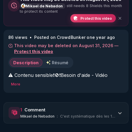
still needs 8 Shields this month
Mikael de Nebadon
to protect its content
Protect this video
86 views
Posted on CrowdBunker one year ago
This video may be deleted on August 31, 2026 —
Protect this video
Description
Résumé
⚠️ Contenu sensible❗🚫❗Besoin d'aide - Vidéo 
#Code2016 censurée

More
➤Interdit X-Twitter - 
https://x.com/LeCode2016
➤Interdit VK - 
https://vk.com/lecode2016
➤Shadow ban YouTube - 
1
Comment
https://www.youtube.com/@LecodedelaMatrice
Mikael de Nebadon
:
C'est systématique dès les 1ères vues il a un DISLIKE de la vidéo comme d'habitu...
➤Shadow ban TikTok - 
https://www.tiktok.com/@le_code_de_la_matrice