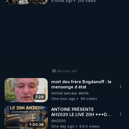
6 hours ago
259 views
mourir que de voir mes
abonnés(es) payer.
CrowdBunker s'est tiré une
balle dans le pied sans nos
chaines CrowdBunker n'est
plus rien. Migrez vers les
autres sites comme "VK, X,
Odysee, et Tik-Tok", je vous
mettrai les liens en
commentaires. Bisous la
famille.
Why this ad?
mort des frère Bogdanoff : le
mensonge d état
michel lanceur alerte
7:28
One hour ago
94 views
ANTOINE PRÉSENTE
AH2020 LE LIVE 20H ***DU
04/08/2026*** 📷LE
AH2020
GRAND RÉVEIL EST EN
1:20:36
One day ago
5.9 k views