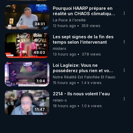
MARCHE 📷
Pourquoi HAARP prépare en
réalité un CHAOS climatique,
on répond
La Puce à l'oreille
34:31
12 hours ago
359 views
Les sept signes de la fin des
temps selon l’intervenant
misterx
49:03
13 hours ago
378 views
Loi Lagleize: Vous ne
posséderez plus rien et vous
serez heureux !
Notre Réalité Est Falsifiée Et Fausse
1:04
15 hours ago
1.4 k views
2214 - Ils nous volent l'eau
relais-x
18 hours ago
1.0 k views
11:47