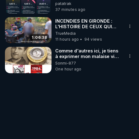
commentaires. Bisous la
patatrak
famille.
37 minutes ago
INCENDIES EN GIRONDE :
L'HISTOIRE DE CEUX QUI
SONT RESTÉS
TrueMedia
1:06:38
11 hours ago
94 views
Comme d'autres ici, je tiens
à exprimer mon malaise vis-
à-vis des choix de l'équipe
Sonmi-877
CrowdBunker quant à
One hour ago
l'évolution de la plateforme.
Je ne serai pas aussi
véhément que JNN pour
retrouver la fonction
"Découvrir" mais le fait de
me voir imposé ce que je
regarde par un algoyrythme
m'est également
insupportable. Aussi, étant
opposé au fétichisme de la
marchandise et pour
l'abolition de l'argent, de