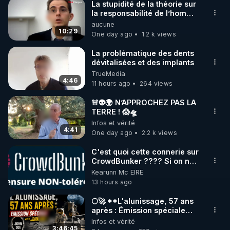
La stupidité de la théorie sur
la responsabilité de l’homme
concernant le dioxyde de
aucune
carbone.
10:29
One day ago
1.2 k views
La problématique des dents
dévitalisées et des implants
TrueMedia
4:46
11 hours ago
264 views
🚨👽🌍 N’APPROCHEZ PAS LA
TERRE ! 😱🛸
Infos et vérité
4:41
One day ago
2.2 k views
C'est quoi cette connerie sur
CrowdBunker ???? Si on ne
peut plus publier, c'est un
Kearunn Mc EIRE
peu de la censure. Ne payez
13 hours ago
pas les boucliers pour voir
mes vidéos, c'est une
🌕🚀 **L'alunissage, 57 ans
arnaque parce que ma
après : Émission spéciale
chaine et mon travail sont
avec John Doe !** 👨 🚀✨
Infos et vérité
gratuits. Je préfère la voir
3:46:45