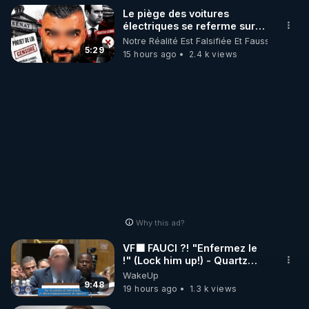
Le piège des voitures
▬▬▬ #Science - VÉRIFIEZ CHAQUE CODE 2016 - 
électriques se referme sur
TABLE 9 ▬▬▬

les usagers !
Notre Réalité Est Falsifiée Et Fausse
📌Logiciel de Gématrie : 
http://bit.ly/3i2I49H
5:29
15 hours ago
2.4 k views
📌Gématrie en ligne : 
http://bit.ly/3V3c2sO
Why this ad?
VF🟩 FAUCI ?! "Enfermez le
!" (Lock him up!) - Quartz
Traduction
WakeUp
9:48
19 hours ago
1.3 k views