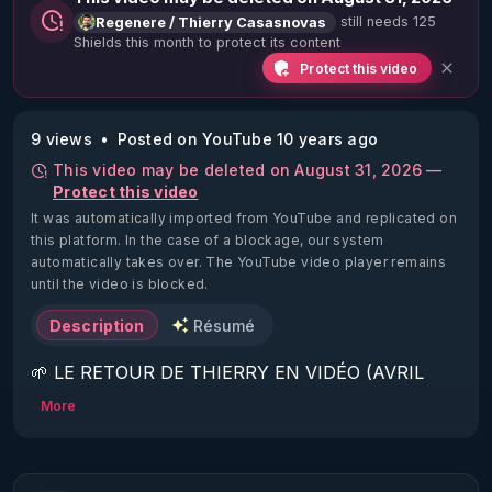
still needs 125
Regenere / Thierry Casasnovas
Shields this month to protect its content
Protect this video
9 views
Posted on YouTube 10 years ago
This video may be deleted on August 31, 2026 —
Protect this video
It was automatically imported from YouTube and replicated on
this platform.
In the case of a blockage, our system
automatically takes over. The YouTube video player remains
until the video is blocked.
Description
Résumé
🌱 LE RETOUR DE THIERRY EN VIDÉO (AVRIL 
2022)!

More
Découvrez la saison 2 des vidéos sur le nouveau 
https://www.rgnr.fr/presentation.html