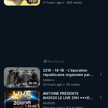
13:21
17 hours ago
399 views
Why this ad?
2218 - 14-18 - L'épuration
républicaine organisée par
les frères de la truelle
relais-x
15:19
22 hours ago
56 views
ANTOINE PRÉSENTE
AH2020 LE LIVE 20H ***DU
06/08/2026***
AH2020
1:35:50
One day ago
5.7 k views