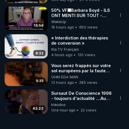
50% VF🟩Barbara Boyd - ILS
ONT MENTI SUR TOUT -
Jocelyne Traduction
WakeUp
15:56
19 hours ago
650 views
« Interdiction des thérapies
de conversion »
Kla.TV Français
8:32
4 hours ago
120 views
Vous serez frappés sur votre
sol européens par la faute
des dirigeants qui s'en
OHM ÉGA MAN
mettent dans le nez
5:35
13 hours ago
285 views
Sursaut De Conscience 1998
- toujours d'actualité ....Au
Dela Du Réel
klaudius
42:22
One hour ago
22 views