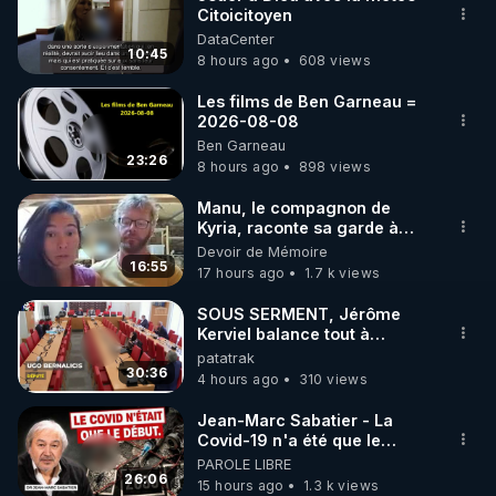
Citoicitoyen
🌱 INSTAGRAM

DataCenter
10:45
8 hours ago
608 views
https://www.instagram.com/rdlr_thierrycasasnovas/
http://rgnr.li/instagram
Les films de Ben Garneau =
2026-08-08
Ben Garneau
🌱 LA NEWSLETTER

23:26
8 hours ago
898 views
Pour ne pas rater l’actualité RGNR (stages, 
Manu, le compagnon de
Kyria, raconte sa garde à
http://rgnr.li/news
vue musclée. PARTAGEZ!
Devoir de Mémoire
16:55
17 hours ago
1.7 k views
🌱 VIDÉOS NON CENSURÉES SUR ODYSEE 

Toutes les vidéos Youtube sont aussi sur la 
SOUS SERMENT, Jérôme
Kerviel balance tout à
l'Assemblée !
patatrak
http://rgnr.li/odysee
30:36
4 hours ago
310 views
🌱 LES STAGES EN PRÉSENTIEL

Jean-Marc Sabatier - La
Covid-19 n'a été que le
début - L'ARNm & l'ARNm-aa
PAROLE LIBRE
http://rgnr.li/stages
jusqu où auront-t-il ?
26:06
15 hours ago
1.3 k views