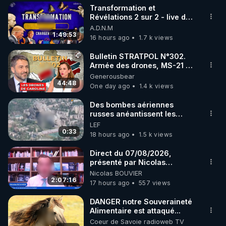
Transformation et
▶ 30 jours gratuit sur l’application de méditation et 
Révélations 2 sur 2 - live du
07/08/26
A.D.N.M
de bien-être ENVOL :

1:49:53
16 hours ago
1.7 k views
Rendez-vous sur 
https://www.envol.app/code
 avec 
le code : REGENERE
Bulletin STRATPOL N°302.
Armée des drones, MS-21 en
série, missiles coréens.
Generousbear
07.08.2026.
44:48
One day ago
1.4 k views
Des bombes aériennes
russes anéantissent les
centres de contrôle de
LEF
drones de 3 brigades
0:33
18 hours ago
1.5 k views
ukrainienne
Direct du 07/08/2026,
présenté par Nicolas
BOUVIER
Nicolas BOUVIER
2:07:16
17 hours ago
557 views
DANGER notre Souveraineté
Alimentaire est attaqué...
Coeur de Savoie radioweb TV