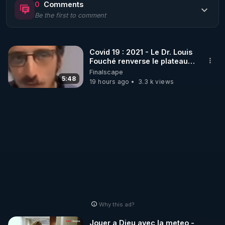
0
Comments
Be the first to comment
🌱 LE MAGAZINE RÉGÉNÈRE 

http://rgnr.li/ymag
Covid 19 : 2021 - Le Dr. Louis
Fouché renverse le plateau
🌱 LA BOUTIQUE DU MAGAZINE

de CNews !
Finalscape
Pour obtenir les anciens numéros que vous avez 
5:48
19 hours ago
3.3 k views
https://boutique.magazine-regenere.fr/
🌱 FIL TELEGRAM

Écoutez les podcasts gratuits de Thierry et les 
https://t.me/rgnr_fr
🌱 FACEBOOK

Why this ad?
http://rgnr.li/facebook
Jouer a Dieu avec la meteo -