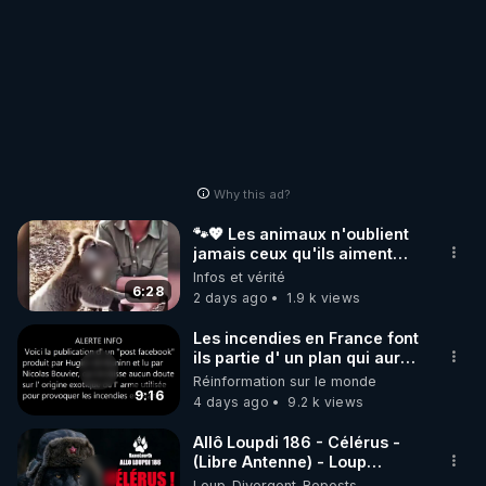
Why this ad?
🐾💖 Les animaux n'oublient
jamais ceux qu'ils aiment…
🥹❤️
Infos et vérité
6:28
2 days ago
1.9 k views
Les incendies en France font
ils partie d' un plan qui aurait
débuté le 11 septembre 2001
Réinformation sur le monde
?
9:16
4 days ago
9.2 k views
Allô Loupdi 186 - Célérus -
(Libre Antenne) - Loup
Divergent 2026.08.06
Loup_Divergent_Reposts