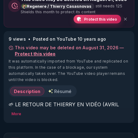
still needs 125
Regenere / Thierry Casasnovas
Shields this month to protect its content
Protect this video
9 views
Posted on YouTube 10 years ago
This video may be deleted on August 31, 2026 —
Protect this video
It was automatically imported from YouTube and replicated on
this platform.
In the case of a blockage, our system
automatically takes over. The YouTube video player remains
until the video is blocked.
Description
Résumé
🌱 LE RETOUR DE THIERRY EN VIDÉO (AVRIL 
2022)!

More
Découvrez la saison 2 des vidéos sur le nouveau 
https://www.rgnr.fr/presentation.html