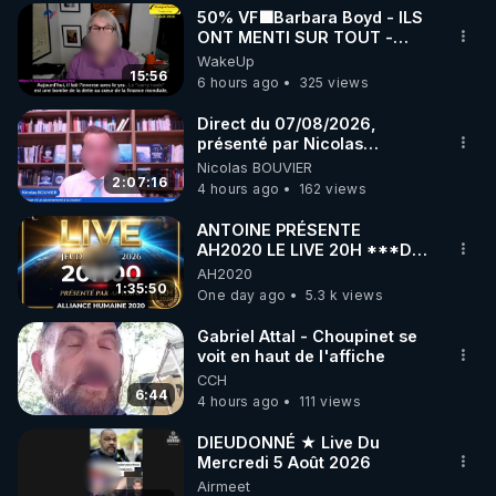
50% VF🟩Barbara Boyd - ILS
▶ 30 jours gratuit sur l’application de méditation et 
ONT MENTI SUR TOUT -
Jocelyne Traduction
WakeUp
de bien-être ENVOL :

15:56
6 hours ago
325 views
Rendez-vous sur 
https://www.envol.app/code
 avec 
le code : REGENERE
Direct du 07/08/2026,
présenté par Nicolas
BOUVIER
Nicolas BOUVIER
2:07:16
4 hours ago
162 views
ANTOINE PRÉSENTE
AH2020 LE LIVE 20H ***DU
06/08/2026***
AH2020
1:35:50
One day ago
5.3 k views
Gabriel Attal - Choupinet se
voit en haut de l'affiche
CCH
6:44
4 hours ago
111 views
DIEUDONNÉ ★ Live Du
Mercredi 5 Août 2026
Airmeet