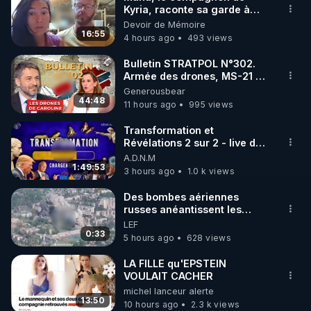
Kyria, raconte sa garde à
🌱 INSTAGRAM

vue musclée. PARTAGEZ!
Devoir de Mémoire
16:55
4 hours ago
493 views
https://www.instagram.com/rdlr_thierrycasasnovas/
http://rgnr.li/instagram
Bulletin STRATPOL N°302.
Armée des drones, MS-21 en
série, missiles coréens.
Generousbear
🌱 LA NEWSLETTER

07.08.2026.
44:48
11 hours ago
995 views
Pour ne pas rater l’actualité RGNR (stages, 
Transformation et
Révélations 2 sur 2 - live du
http://rgnr.li/news
07/08/26
A.D.N.M
1:49:53
3 hours ago
1.0 k views
🌱 VIDÉOS NON CENSURÉES SUR ODYSEE 

Toutes les vidéos Youtube sont aussi sur la 
Des bombes aériennes
russes anéantissent les
centres de contrôle de
LEF
http://rgnr.li/odysee
drones de 3 brigades
0:33
5 hours ago
628 views
ukrainienne
🌱 LES STAGES EN PRÉSENTIEL

LA FILLE qu'EPSTEIN
VOULAIT CACHER
michel lanceur alerte
http://rgnr.li/stages
13:50
10 hours ago
2.3 k views