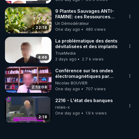
9 Plantes Sauvages ANTI-
FAMINE: ces Ressources
NUTRITIVES&MéDICINALES"gratuite
Un Démodérateur
JARDIN&des Haies
22:18
One day ago
480 views
La problématique des dents
dévitalisées et des implants
TrueMedia
4:46
2 days ago
2.7 k views
Conférence sur les ondes
électromagnétiques par
Grégoire Caustru et Bart de
Nicolas BOUVIER
Wever !
2:13:08
One day ago
707 views
2216 - L'état des banques
relais-x
One day ago
1.9 k views
2:18