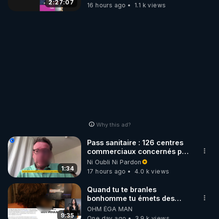
2:27:07
16 hours ago
1.1 k views
Why this ad?
Pass sanitaire : 126 centres
commerciaux concernés par
l'obligation dans toute la
Ni Oubli Ni Pardon
France
1:34
17 hours ago
4.0 k views
Quand tu te branles
bonhomme tu émets des
ondes ils ont juste omis de
OHM ÉGA MAN
t'expliquer
9:35
One day ago
3.9 k views