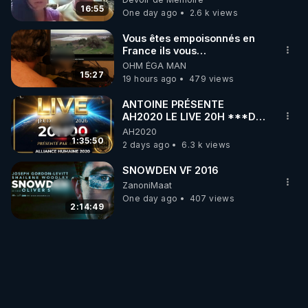
16:55
One day ago
2.6 k views
Vous êtes empoisonnés en
France ils vous
empoisonnent tranquille
OHM ÉGA MAN
15:27
19 hours ago
479 views
ANTOINE PRÉSENTE
AH2020 LE LIVE 20H ***DU
06/08/2026***
AH2020
1:35:50
2 days ago
6.3 k views
SNOWDEN VF 2016
ZanoniMaat
One day ago
407 views
2:14:49