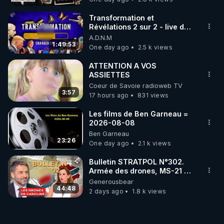
Transformation et
Révélations 2 sur 2 - live du
07/08/26
A.D.N.M
1:49:53
One day ago
2.5 k views
ATTENTION A VOS
ASSIETTES
Coeur de Savoie radioweb TV
3:57
17 hours ago
831 views
Les films de Ben Garneau =
2026-08-08
Ben Garneau
23:26
One day ago
2.1 k views
Bulletin STRATPOL N°302.
Armée des drones, MS-21 en
série, missiles coréens.
Generousbear
07.08.2026.
44:48
2 days ago
1.8 k views