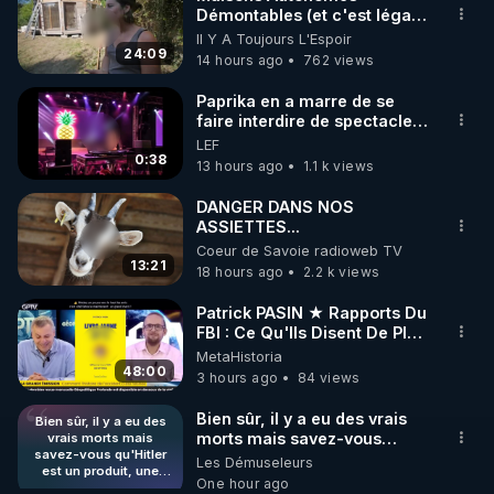
Démontables (et c'est légal).
🌱 INSTAGRAM

Visite éco village en
Il Y A Toujours L'Espoir
Bretagne
24:09
14 hours ago
762 views
https://www.instagram.com/rdlr_thierrycasasnovas/
http://rgnr.li/instagram
Paprika en a marre de se
faire interdire de spectacle.
Elle décide donc de devenir
LEF
🌱 LA NEWSLETTER

DJ !
0:38
13 hours ago
1.1 k views
Pour ne pas rater l’actualité RGNR (stages, 
DANGER DANS NOS
ASSIETTES...
http://rgnr.li/news
Coeur de Savoie radioweb TV
13:21
18 hours ago
2.2 k views
🌱 VIDÉOS NON CENSURÉES SUR ODYSEE 

Toutes les vidéos Youtube sont aussi sur la 
Patrick PASIN ★ Rapports Du
FBI : Ce Qu'Ils Disent De Plus
Grave Sur Hitler
MetaHistoria
http://rgnr.li/odysee
48:00
3 hours ago
84 views
🌱 LES STAGES EN PRÉSENTIEL

Bien sûr, il y a eu des vrais
Bien sûr, il y a eu des
morts mais savez-vous
vrais morts mais
savez-vous qu'Hitler
qu'Hitler est un produit, une
Les Démuseleurs
http://rgnr.li/stages
est un produit, une
mise en scène des
One hour ago
mise en scène des