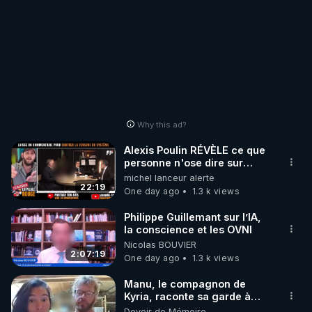
Why this ad?
Alexis Poulin RÉVÈLE ce que
personne n'ose dire sur
l'Union européenne (C'est
michel lanceur alerte
explosif)
22:19
One day ago
1.3 k views
Philippe Guillemant sur l’IA,
la conscience et les OVNI
Nicolas BOUVIER
2:07:19
One day ago
1.3 k views
Manu, le compagnon de
Kyria, raconte sa garde à
vue musclée. PARTAGEZ!
Devoir de Mémoire