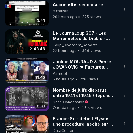
plus de guerres.
Aucun effet secondaire !.
▶ 30 jours gratuit sur l’application de méditation et 
patatrak
de bien-être ENVOL :

20 hours ago
825 views
3:41
Rendez-vous sur 
https://www.envol.app/code
 avec 
le code : REGENERE
Le JournaLoup 307 - Les
Marionnettes du Diable -
Loup Divergent 2026.08.07
Loup_Divergent_Reposts
2:48:46
22 hours ago
366 views
Jacline MOURAUD & Pierre
JOVANOVIC ★ Factures
Impayées : Où Est Passé Le
Airmeet
Pognon ?
41:45
5 hours ago
226 views
Nombre de juifs disparus
entre 1941 et 1945 (Réponse
à mes accusateurs)
Sans Concession
9:31
One day ago
1.8 k views
France-Soir defie l'Elysee
une procedure inedite sur la
sante du president - Nexus
DataCenter