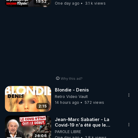
19:52
One day ago
3.1 k views
Why this ad?
Blondie - Denis
Retro Video Vault
14 hours ago
572 views
2:15
Jean-Marc Sabatier - La
Covid-19 n'a été que le
début - L'ARNm & l'ARNm-aa
PAROLE LIBRE
jusqu où auront-t-il ?
26:06
One day ago
2.8 k views