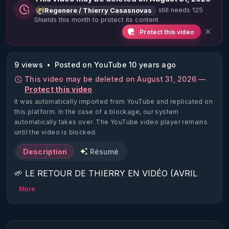
still needs 125
Regenere / Thierry Casasnovas
Shields this month to protect its content
Protect this video
9 views
Posted on YouTube 10 years ago
This video may be deleted on August 31, 2026 —
Protect this video
It was automatically imported from YouTube and replicated on
this platform.
In the case of a blockage, our system
automatically takes over. The YouTube video player remains
until the video is blocked.
Description
Résumé
🌱 LE RETOUR DE THIERRY EN VIDÉO (AVRIL 
2022)!

More
Découvrez la saison 2 des vidéos sur le nouveau 
https://www.rgnr.fr/presentation.html