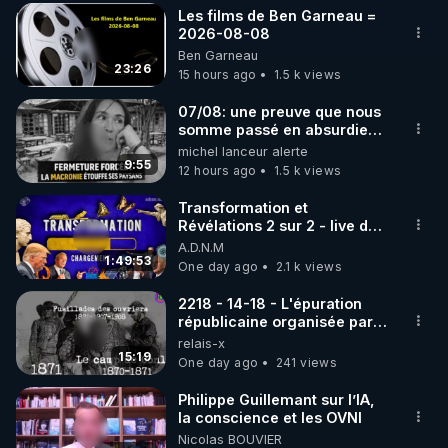
Les films de Ben Garneau =
▶ 30 jours gratuit sur l’application de méditation et 
2026-08-08
Ben Garneau
de bien-être ENVOL :

23:26
15 hours ago
1.5 k views
Rendez-vous sur 
https://www.envol.app/code
 avec 
le code : REGENERE
07/08: une preuve que nous
somme passé en absurdie
une dictature qui veut faire
michel lanceur alerte
taire ses opposant !
9:55
12 hours ago
1.5 k views
Transformation et
Révélations 2 sur 2 - live du
07/08/26
A.D.N.M
1:49:53
One day ago
2.1 k views
2218 - 14-18 - L'épuration
républicaine organisée par
les frères de la truelle
relais-x
15:19
One day ago
241 views
Philippe Guillemant sur l’IA,
la conscience et les OVNI
Nicolas BOUVIER