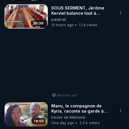
_________

SOUS SERMENT, Jérôme
Kerviel balance tout à
l'Assemblée !
patatrak
LES CODES PROMO DES PARTENAIRES

30:36
12 hours ago
1.1 k views
▶ 10 % de réduction sur toute la boutique 
WARMCOOK (Kuvings) : 

Rendez-vous sur : 
http://rgnr.li/warmcook
 avec le 
code : REGENERE10

▶ 10 % de réduction sur une sélection de produits 
de la boutique VIDYA : 

Rendez-vous sur : 
http://rgnr.li/vidya
 avec le code : 
REGENERE10

Why this ad?
▶ 10 % de réduction sur les extracteurs de la 
Manu, le compagnon de
marque SANA : 

Kyria, raconte sa garde à
vue musclée. PARTAGEZ!
Devoir de Mémoire
Rendez-vous sur 
http://rgnr.li/lechoubrave
 avec le 
16:55
One day ago
2.3 k views
code : REGENERE10
