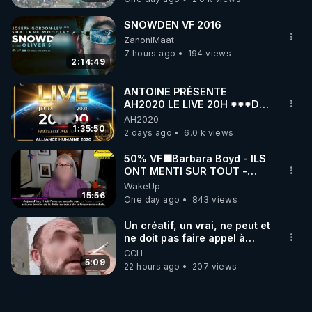
ukrainienne
SNOWDEN VF 2016
ZanoniMaat
7 hours ago
194 views
2:14:49
ANTOINE PRÉSENTE
AH2020 LE LIVE 20H ***DU
06/08/2026***
AH2020
1:35:50
2 days ago
6.0 k views
50% VF🟩Barbara Boyd - ILS
ONT MENTI SUR TOUT -
Jocelyne Traduction
WakeUp
15:56
One day ago
843 views
Un créatif, un vrai, ne peut et
ne doit pas faire appel à
l'intelligence artificielle
CCH
5:09
22 hours ago
207 views