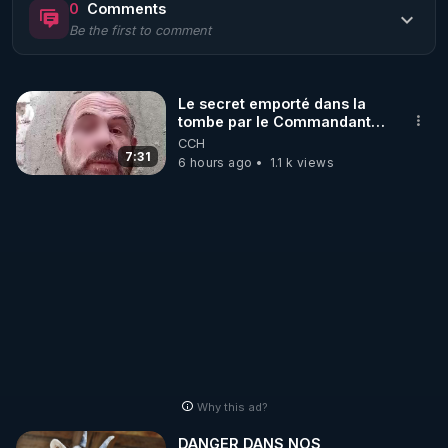
0
Comments
Be the first to comment
🌱 LE MAGAZINE RÉGÉNÈRE 

http://rgnr.li/ymag
Le secret emporté dans la
tombe par le Commandant
🌱 LA BOUTIQUE DU MAGAZINE

Cousteau le 25 juin 1997
CCH
Pour obtenir les anciens numéros que vous avez 
7:31
6 hours ago
1.1 k views
https://boutique.magazine-regenere.fr/
🌱 FIL TELEGRAM

Écoutez les podcasts gratuits de Thierry et les 
https://t.me/rgnr_fr
🌱 FACEBOOK

Why this ad?
http://rgnr.li/facebook
DANGER DANS NOS