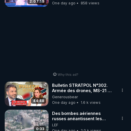
2:07:19
One day ago
858 views
Why this ad?
Bulletin STRATPOL N°302.
Armée des drones, MS-21 en
série, missiles coréens.
Generousbear
07.08.2026.
44:48
One day ago
1.6 k views
Des bombes aériennes
russes anéantissent les
centres de contrôle de
LEF
drones de 3 brigades
0:33
One day ago
2.0 k views