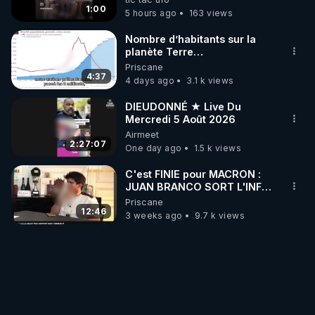
trumpistes 424et 666.
1:00
5 hours ago
163 views
Nombre d’habitants sur la
planète Terre…
Priscane
4:37
4 days ago
3.1 k views
DIEUDONNÉ ★ Live Du
Mercredi 5 Août 2026
Airmeet
2:27:07
One day ago
1.5 k views
C'est FINIE pour MACRON :
JUAN BRANCO SORT L'INFO
ULTIME JAMAIS RÉVÈLÉ !les
Priscane
12:46
3 weeks ago
9.7 k views