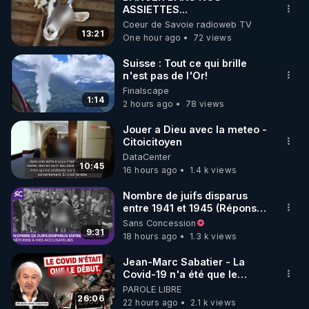
ASSIETTES...
🌱 INSTAGRAM

Coeur de Savoie radioweb TV
13:21
One hour ago
72 views
https://www.instagram.com/rdlr_thierrycasasnovas/
http://rgnr.li/instagram
Suisse : Tout ce qui brille
n'est pas de l'Or!
Finalscape
🌱 LA NEWSLETTER

1:14
2 hours ago
78 views
Pour ne pas rater l’actualité RGNR (stages, 
Jouer a Dieu avec la meteo -
Citoicitoyen
http://rgnr.li/news
DataCenter
10:45
16 hours ago
1.4 k views
🌱 VIDÉOS NON CENSURÉES SUR ODYSEE 

Toutes les vidéos Youtube sont aussi sur la 
Nombre de juifs disparus
entre 1941 et 1945 (Réponse
à mes accusateurs)
Sans Concession
http://rgnr.li/odysee
9:31
18 hours ago
1.3 k views
🌱 LES STAGES EN PRÉSENTIEL

Jean-Marc Sabatier - La
Covid-19 n'a été que le
début - L'ARNm & l'ARNm-aa
PAROLE LIBRE
http://rgnr.li/stages
jusqu où auront-t-il ?
26:06
22 hours ago
2.1 k views