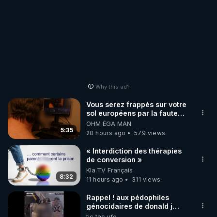
Why this ad?
Vous serez frappés sur votre
sol européens par la faute
des dirigeants qui s'en
OHM ÉGA MAN
mettent dans le nez
5:35
20 hours ago
579 views
« Interdiction des thérapies
de conversion »
Kla.TV Français
8:32
11 hours ago
311 views
Rappel ! aux pédophiles
génocidaires de donald j
trump et ses supporters
tic tac ufo