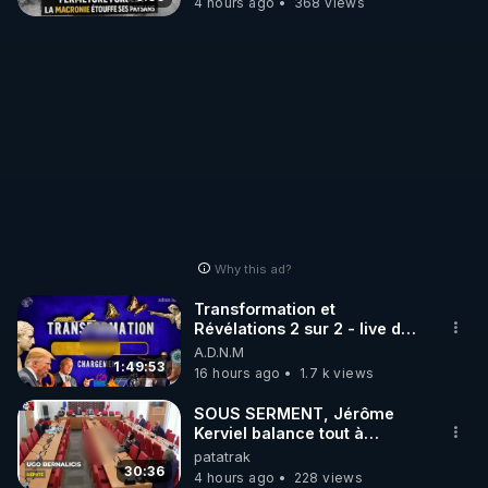
4 hours ago
368 views
Why this ad?
Transformation et
Révélations 2 sur 2 - live du
07/08/26
A.D.N.M
1:49:53
16 hours ago
1.7 k views
SOUS SERMENT, Jérôme
Kerviel balance tout à
l'Assemblée !
patatrak
30:36
4 hours ago
228 views