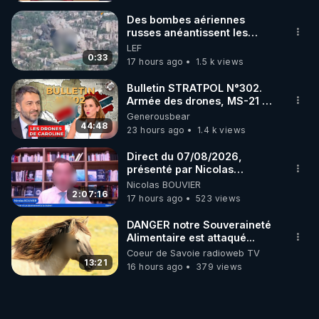
Des bombes aériennes
russes anéantissent les
centres de contrôle de
LEF
drones de 3 brigades
0:33
17 hours ago
1.5 k views
ukrainienne
Bulletin STRATPOL N°302.
Armée des drones, MS-21 en
série, missiles coréens.
Generousbear
07.08.2026.
44:48
23 hours ago
1.4 k views
Direct du 07/08/2026,
présenté par Nicolas
BOUVIER
Nicolas BOUVIER
2:07:16
17 hours ago
523 views
DANGER notre Souveraineté
Alimentaire est attaqué...
Coeur de Savoie radioweb TV
13:21
16 hours ago
379 views