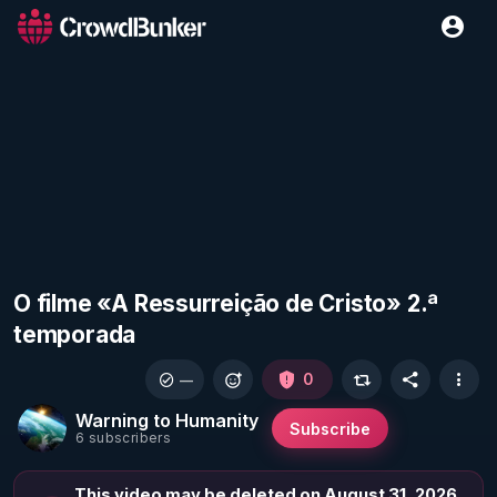
O filme «A Ressurreição de Cristo» 2.ª
temporada
0
—
Warning to Humanity
Subscribe
6 subscribers
This video may be deleted on August 31, 2026