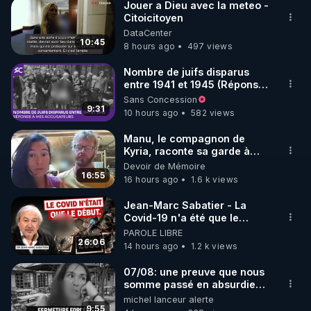
Jouer a Dieu avec la meteo -
Citoicitoyen
DataCenter
10:45
8 hours ago
497 views
Nombre de juifs disparus
entre 1941 et 1945 (Réponse
à mes accusateurs)
Sans Concession
9:31
10 hours ago
582 views
Manu, le compagnon de
Kyria, raconte sa garde à
vue musclée. PARTAGEZ!
Devoir de Mémoire
16:55
16 hours ago
1.6 k views
Jean-Marc Sabatier - La
Covid-19 n'a été que le
début - L'ARNm & l'ARNm-aa
PAROLE LIBRE
jusqu où auront-t-il ?
26:06
14 hours ago
1.2 k views
07/08: une preuve que nous
somme passé en absurdie
une dictature qui veut faire
michel lanceur alerte
taire ses opposant !
9:55