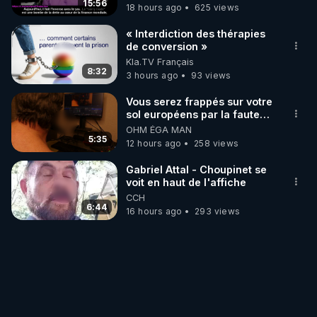
15:56
18 hours ago
625 views
« Interdiction des thérapies
de conversion »
Kla.TV Français
8:32
3 hours ago
93 views
Vous serez frappés sur votre
sol européens par la faute
des dirigeants qui s'en
OHM ÉGA MAN
mettent dans le nez
5:35
12 hours ago
258 views
Gabriel Attal - Choupinet se
voit en haut de l'affiche
CCH
6:44
16 hours ago
293 views