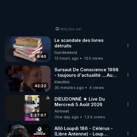
Why this ad?
Le scandale des livres
détruits
tourdedavid
6:40
13 hours ago
133 views
Sursaut De Conscience 1998
- toujours d'actualité ....Au
Dela Du Réel
klaudius
42:22
35 minutes ago
4 views
DIEUDONNÉ ★ Live Du
Mercredi 5 Août 2026
Airmeet
2:27:07
One day ago
1.3 k views
Allô Loupdi 186 - Célérus -
(Libre Antenne) - Loup