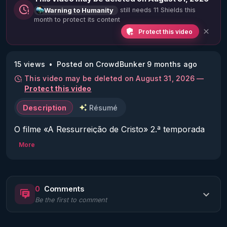
still needs 11 Shields this
Warning to Humanity
month to protect its content
Protect this video
15 views
Posted on CrowdBunker 9 months ago
This video may be deleted on August 31, 2026 —
Protect this video
Description
Résumé
O filme «A Ressurreição de Cristo» 2.ª temporada

Este filme sobre a ressurreição de Jesus Cristo dá 
More
testemunho da verdade segundo o Evangelho.

O filme «A Ressurreição de Cristo»

Links para o filme «A Ressurreição de Cristo» 2.ª 
0
Comments
Be the first to comment
https://vkpatriarhat.org/pg/ressurreicao-cristo-1a-
temporada/
https://bcp-video.org/pt/ressurreicao-cristo-1a-