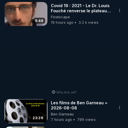
Covid 19 : 2021 - Le Dr. Louis
temporada/
Fouché renverse le plateau
de CNews !
Finalscape
5:48
19 hours ago
3.2 k views
Why this ad?
Les films de Ben Garneau =
2026-08-08
Ben Garneau
23:26
7 hours ago
799 views