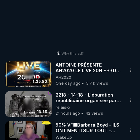
Why this ad?
ANTOINE PRÉSENTE
AH2020 LE LIVE 20H ***DU
06/08/2026***
AH2020
1:35:50
One day ago
5.7 k views
2218 - 14-18 - L'épuration
républicaine organisée par
les frères de la truelle
relais-x
15:19
21 hours ago
42 views
50% VF🟩Barbara Boyd - ILS
ONT MENTI SUR TOUT -
Jocelyne Traduction
WakeUp