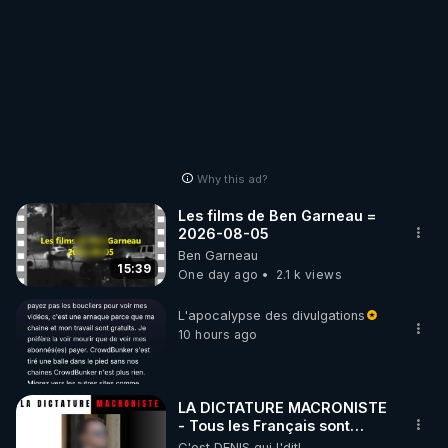
Why this ad?
Les films de Ben Garneau =
2026-08-05
Ben Garneau
15:39
One day ago
2.1 k views
L'apocalypse des divulgations
10 hours ago
LA DICTATURE MACRONISTE
- Tous les Français sont
désormais menacés !
C'est DENIS qui l'dit!