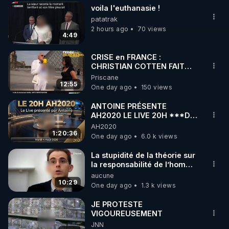
voila l'euthanasie !
▶ 30 jours gratuit sur l’application de méditation et 
patatrak
de bien-être ENVOL :

2 hours ago
70 views
4:49
Rendez-vous sur 
https://www.envol.app/code
 avec 
le code : REGENERE
CRISE en FRANCE :
CHRISTIAN COTTEN FAIT
une étrange découverte
Priscane
12:55
One day ago
150 views
ANTOINE PRÉSENTE
AH2020 LE LIVE 20H ***DU
04/08/2026*** 📷LE
AH2020
GRAND RÉVEIL EST EN
1:20:36
One day ago
6.0 k views
MARCHE 📷
La stupidité de la théorie sur
la responsabilité de l’homme
concernant le dioxyde de
aucune
carbone.
10:29
One day ago
1.3 k views
JE PROTESTE
VIGOUREUSEMENT
JNN