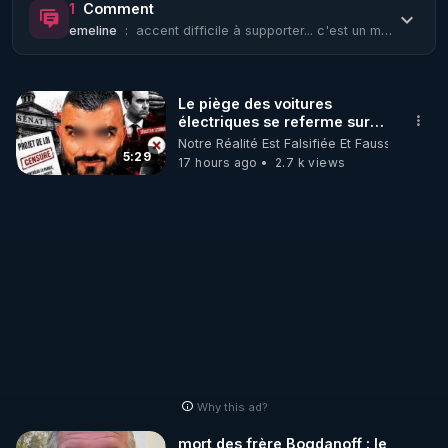
1
Comment
emeline
:
accent difficile à supporter... c'est un monstre qui n'a pas le sens de l'affect...
🌱 LE MAGAZINE RÉGÉNÈRE 

http://rgnr.li/ymag
Le piège des voitures
électriques se referme sur
🌱 LA BOUTIQUE DU MAGAZINE

les usagers !
Notre Réalité Est Falsifiée Et Fausse
Pour obtenir les anciens numéros que vous avez 
5:29
17 hours ago
2.7 k views
https://boutique.magazine-regenere.fr/
🌱 FIL TELEGRAM

Écoutez les podcasts gratuits de Thierry et les 
https://t.me/rgnr_fr
🌱 FACEBOOK

Why this ad?
http://rgnr.li/facebook
mort des frère Bogdanoff : le