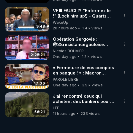
VF🟩 FAUCI ?! "Enfermez le
!" (Lock him up!) - Quartz
Traduction
WakeUp
9:48
20 hours ago
1.4 k views
Opération Gergovie :
‪@38resistancegauloise‬
‪@MarionSigautOfficiel‬
Nicolas BOUVIER
‪@gladysriifard5710‬ Laëtitia
2:25:21
One day ago
1.2 k views
« Fermeture de vos comptes
en banque ! » : Macron
impose une loi folle !
PAROLE LIBRE
17:06
One day ago
3.5 k views
J’ai rencontré ceux qui
achètent des bunkers pour
survivre à la fin du monde
LEF
56:21
11 hours ago
233 views