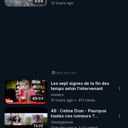
3:00
13 hours ago
Why this ad?
Les sept signes de la fin des
temps selon l’intervenant
misterx
49:03
15 hours ago
411 views
49 : Celine Dion - Pourquoi
toutes ces rumeurs ?
Enquête sous hypnose
Geohypnose
13:32
One day ago
1.2 k views