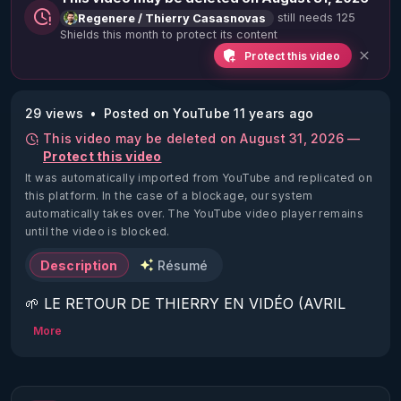
still needs 125
Regenere / Thierry Casasnovas
Shields this month to protect its content
Protect this video
29 views
Posted on YouTube 11 years ago
This video may be deleted on August 31, 2026 —
Protect this video
It was automatically imported from YouTube and replicated on
this platform.
In the case of a blockage, our system
automatically takes over. The YouTube video player remains
until the video is blocked.
Description
Résumé
🌱 LE RETOUR DE THIERRY EN VIDÉO (AVRIL 
2022)!

More
Découvrez la saison 2 des vidéos sur le nouveau 
https://www.rgnr.fr/presentation.html