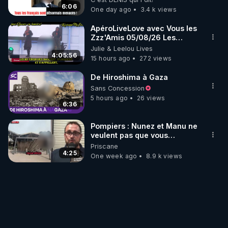
6:06
One day ago
3.4 k views
ApéroLiveLove avec Vous les
Zzz'Amis 05/08/26 Les
Zzz'Infos Bonheur de Leelou
Julie & Leelou Lives
4:05:56
15 hours ago
272 views
De Hiroshima à Gaza
Sans Concession
5 hours ago
26 views
6:36
Pompiers : Nunez et Manu ne
veulent pas que vous
entendiez ça ! On se fout de
Priscane
nous !? 25/07/2026
4:25
One week ago
8.9 k views