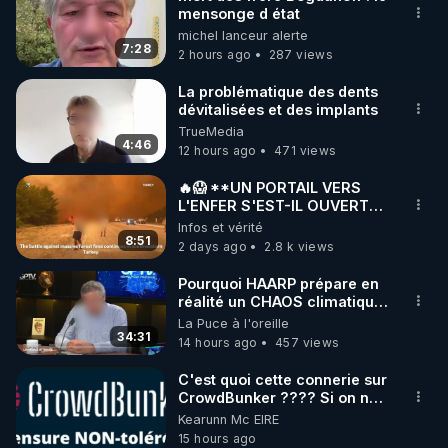
mensonge d état
🌱 INSTAGRAM

michel lanceur alerte
7:28
2 hours ago
287 views
https://www.instagram.com/rdlr_thierrycasasnovas/
http://rgnr.li/instagram
La problématique des dents
dévitalisées et des implants
TrueMedia
🌱 LA NEWSLETTER

4:46
12 hours ago
471 views
Pour ne pas rater l’actualité RGNR (stages, 
🔥😱 **UN PORTAIL VERS
L'ENFER S'EST-IL OUVERT
http://rgnr.li/news
EN TURQUIE ?!🌍🔥
Infos et vérité
8:51
2 days ago
2.8 k views
🌱 VIDÉOS NON CENSURÉES SUR ODYSEE 

Toutes les vidéos Youtube sont aussi sur la 
Pourquoi HAARP prépare en
réalité un CHAOS climatique,
on répond
La Puce à l'oreille
http://rgnr.li/odysee
34:31
14 hours ago
457 views
🌱 LES STAGES EN PRÉSENTIEL

C'est quoi cette connerie sur
CrowdBunker ???? Si on ne
peut plus publier, c'est un
Kearunn Mc EIRE
http://rgnr.li/stages
peu de la censure. Ne payez
15 hours ago