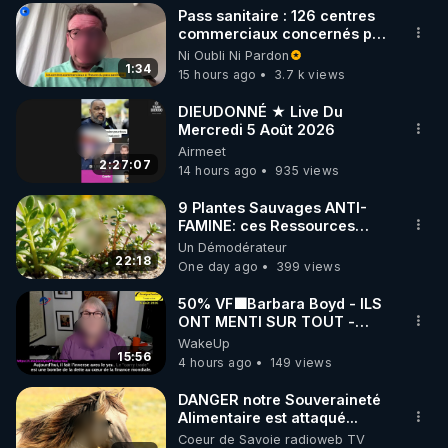
Pass sanitaire : 126 centres
▶ 30 jours gratuit sur l’application de méditation et 
commerciaux concernés par
l'obligation dans toute la
Ni Oubli Ni Pardon
de bien-être ENVOL :

France
1:34
15 hours ago
3.7 k views
Rendez-vous sur 
https://www.envol.app/code
 avec 
le code : REGENERE
DIEUDONNÉ ★ Live Du
Mercredi 5 Août 2026
Airmeet
2:27:07
14 hours ago
935 views
9 Plantes Sauvages ANTI-
FAMINE: ces Ressources
NUTRITIVES&MéDICINALES"gratuite
Un Démodérateur
JARDIN&des Haies
22:18
One day ago
399 views
50% VF🟩Barbara Boyd - ILS
ONT MENTI SUR TOUT -
Jocelyne Traduction
WakeUp
15:56
4 hours ago
149 views
DANGER notre Souveraineté
Alimentaire est attaqué...
Coeur de Savoie radioweb TV