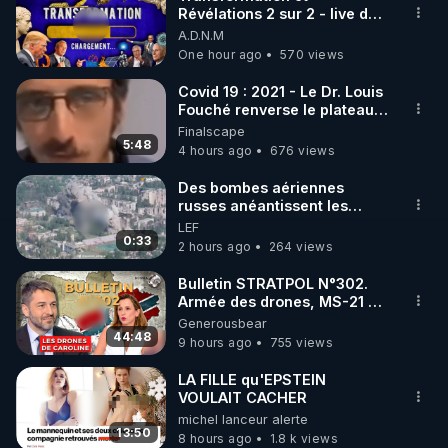
Révélations 2 sur 2 - live du
🌱 INSTAGRAM

07/08/26
A.D.N.M
One hour ago
570 views
https://www.instagram.com/rdlr_thierrycasasnovas/
http://rgnr.li/instagram
Covid 19 : 2021 - Le Dr. Louis
Fouché renverse le plateau
de CNews !
Finalscape
🌱 LA NEWSLETTER

5:48
4 hours ago
676 views
Pour ne pas rater l’actualité RGNR (stages, 
Des bombes aériennes
russes anéantissent les
http://rgnr.li/news
centres de contrôle de
LEF
drones de 3 brigades
0:33
2 hours ago
264 views
🌱 VIDÉOS NON CENSURÉES SUR ODYSEE 

ukrainienne
Toutes les vidéos Youtube sont aussi sur la 
Bulletin STRATPOL N°302.
Armée des drones, MS-21 en
série, missiles coréens.
Generousbear
http://rgnr.li/odysee
07.08.2026.
44:48
9 hours ago
755 views
🌱 LES STAGES EN PRÉSENTIEL

LA FILLE qu'EPSTEIN
VOULAIT CACHER
michel lanceur alerte
http://rgnr.li/stages
13:50
8 hours ago
1.8 k views