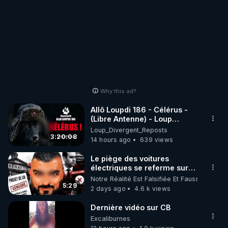
Why this ad?
Allô Loupdi 186 - Célérus -
(Libre Antenne) - Loup
Divergent 2026.08.06
Loup_Divergent_Reposts
3:20:08
14 hours ago
639 views
Le piège des voitures
électriques se referme sur
les usagers !
Notre Réalité Est Falsifiée Et Fausse
5:29
2 days ago
4.6 k views
Dernière vidéo sur CB
Excaliburnes