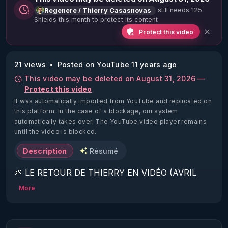
still needs 125
Regenere / Thierry Casasnovas
Shields this month to protect its content
Protect this video
21 views
Posted on YouTube 11 years ago
This video may be deleted on August 31, 2026 —
Protect this video
It was automatically imported from YouTube and replicated on
this platform.
In the case of a blockage, our system
automatically takes over. The YouTube video player remains
until the video is blocked.
Description
Résumé
🌱 LE RETOUR DE THIERRY EN VIDÉO (AVRIL 
2022)!

More
Découvrez la saison 2 des vidéos sur le nouveau 
https://www.rgnr.fr/presentation.html