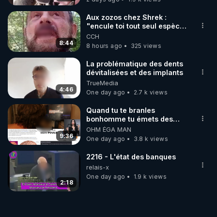
Aux zozos chez Shrek :
"encule toi tout seul espèce
de mal polish"
CCH
8:44
8 hours ago
325 views
La problématique des dents
dévitalisées et des implants
TrueMedia
4:46
One day ago
2.7 k views
Quand tu te branles
bonhomme tu émets des
ondes ils ont juste omis de
OHM ÉGA MAN
t'expliquer
9:36
One day ago
3.8 k views
2216 - L'état des banques
relais-x
One day ago
1.9 k views
2:18