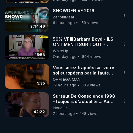
SNOWDEN VF 2016
ZanoniMaat
6 hours ago
159 views
2:14:49
50% VF🟩Barbara Boyd - ILS
ONT MENTI SUR TOUT -
Jocelyne Traduction
WakeUp
15:56
One day ago
804 views
Vous serez frappés sur votre
sol européens par la faute
des dirigeants qui s'en
OHM ÉGA MAN
mettent dans le nez
5:35
19 hours ago
539 views
Sursaut De Conscience 1998
- toujours d'actualité ....Au
Dela Du Réel
klaudius
42:22
7 hours ago
148 views