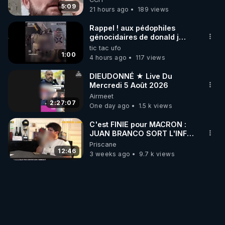
5:09
21 hours ago
189 views
Rappel ! aux pédophiles
génocidaires de donald j
trump et ses supporters
tic tac ufo
trumpistes 424et 666.
1:00
4 hours ago
117 views
DIEUDONNÉ ★ Live Du
Mercredi 5 Août 2026
Airmeet
2:27:07
One day ago
1.5 k views
C'est FINIE pour MACRON :
JUAN BRANCO SORT L'INFO
ULTIME JAMAIS RÉVÈLÉ !les
Priscane
12:46
3 weeks ago
9.7 k views