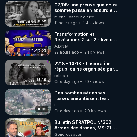
07/08: une preuve que nous
▶ 30 jours gratuit sur l’application de méditation et 
somme passé en absurdie
une dictature qui veut faire
michel lanceur alerte
de bien-être ENVOL :

taire ses opposant !
9:55
11 hours ago
1.4 k views
Rendez-vous sur 
https://www.envol.app/code
 avec 
le code : REGENERE
Transformation et
Révélations 2 sur 2 - live du
07/08/26
A.D.N.M
1:49:53
22 hours ago
2.1 k views
2218 - 14-18 - L'épuration
républicaine organisée par
les frères de la truelle
relais-x
15:19
One day ago
207 views
Des bombes aériennes
russes anéantissent les
centres de contrôle de
LEF
drones de 3 brigades
0:33
One day ago
2.0 k views
ukrainienne
Bulletin STRATPOL N°302.
Armée des drones, MS-21 en
série, missiles coréens.
Generousbear