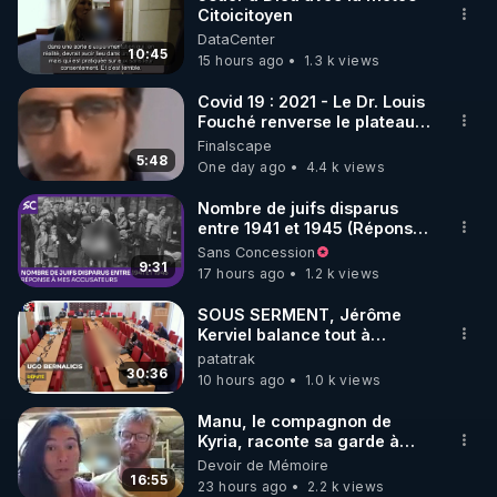
Citoicitoyen
🌱 INSTAGRAM

DataCenter
10:45
15 hours ago
1.3 k views
https://www.instagram.com/rdlr_thierrycasasnovas/
http://rgnr.li/instagram
Covid 19 : 2021 - Le Dr. Louis
Fouché renverse le plateau
de CNews !
Finalscape
🌱 LA NEWSLETTER

5:48
One day ago
4.4 k views
Pour ne pas rater l’actualité RGNR (stages, 
Nombre de juifs disparus
entre 1941 et 1945 (Réponse
http://rgnr.li/news
à mes accusateurs)
Sans Concession
9:31
17 hours ago
1.2 k views
🌱 VIDÉOS NON CENSURÉES SUR ODYSEE 

Toutes les vidéos Youtube sont aussi sur la 
SOUS SERMENT, Jérôme
Kerviel balance tout à
l'Assemblée !
patatrak
http://rgnr.li/odysee
30:36
10 hours ago
1.0 k views
🌱 LES STAGES EN PRÉSENTIEL

Manu, le compagnon de
Kyria, raconte sa garde à
vue musclée. PARTAGEZ!
Devoir de Mémoire
http://rgnr.li/stages
16:55
23 hours ago
2.2 k views