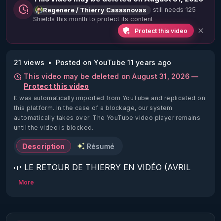
still needs 125
Regenere / Thierry Casasnovas
Shields this month to protect its content
Protect this video
21 views
Posted on YouTube 11 years ago
This video may be deleted on August 31, 2026 —
Protect this video
It was automatically imported from YouTube and replicated on
this platform.
In the case of a blockage, our system
automatically takes over. The YouTube video player remains
until the video is blocked.
Description
Résumé
🌱 LE RETOUR DE THIERRY EN VIDÉO (AVRIL 
2022)!

More
Découvrez la saison 2 des vidéos sur le nouveau 
https://www.rgnr.fr/presentation.html