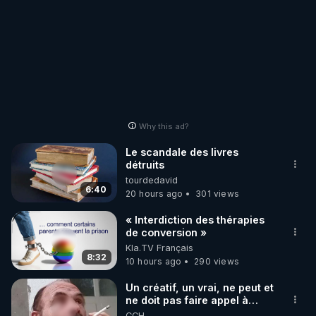
Why this ad?
Le scandale des livres
détruits
tourdedavid
6:40
20 hours ago
301 views
« Interdiction des thérapies
de conversion »
Kla.TV Français
8:32
10 hours ago
290 views
Un créatif, un vrai, ne peut et
ne doit pas faire appel à
l'intelligence artificielle
CCH