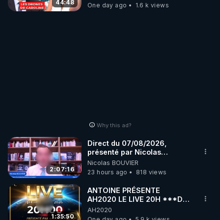
07.08.2026.
44:48
One day ago
1.6 k views
Why this ad?
Direct du 07/08/2026,
présenté par Nicolas
BOUVIER
Nicolas BOUVIER
2:07:16
23 hours ago
818 views
ANTOINE PRÉSENTE
AH2020 LE LIVE 20H ***DU
06/08/2026***
AH2020
1:35:50
One day ago
5.9 k views