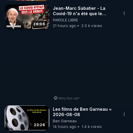
_________

Jean-Marc Sabatier - La
Covid-19 n'a été que le
début - L'ARNm & l'ARNm-aa
PAROLE LIBRE
LES CODES PROMO DES PARTENAIRES

jusqu où auront-t-il ?
26:06
21 hours ago
2.0 k views
▶ 10 % de réduction sur toute la boutique 
WARMCOOK (Kuvings) : 

Rendez-vous sur : 
http://rgnr.li/warmcook
 avec le 
code : REGENERE10

▶ 10 % de réduction sur une sélection de produits 
de la boutique VIDYA : 

Rendez-vous sur : 
http://rgnr.li/vidya
 avec le code : 
REGENERE10

Why this ad?
▶ 10 % de réduction sur les extracteurs de la 
Les films de Ben Garneau =
marque SANA : 

2026-08-08
Ben Garneau
Rendez-vous sur 
http://rgnr.li/lechoubrave
 avec le 
23:26
14 hours ago
1.4 k views
code : REGENERE10
