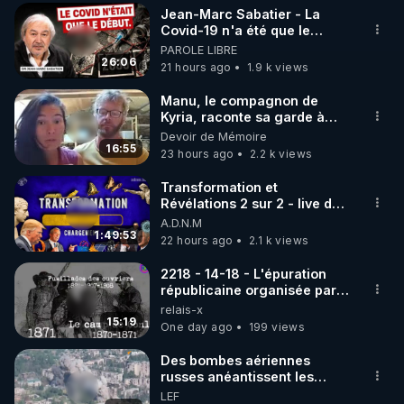
Jean-Marc Sabatier - La
▶ 30 jours gratuit sur l’application de méditation et 
Covid-19 n'a été que le
début - L'ARNm & l'ARNm-aa
PAROLE LIBRE
de bien-être ENVOL :

jusqu où auront-t-il ?
26:06
21 hours ago
1.9 k views
Rendez-vous sur 
https://www.envol.app/code
 avec 
le code : REGENERE
Manu, le compagnon de
Kyria, raconte sa garde à
vue musclée. PARTAGEZ!
Devoir de Mémoire
16:55
23 hours ago
2.2 k views
Transformation et
Révélations 2 sur 2 - live du
07/08/26
A.D.N.M
1:49:53
22 hours ago
2.1 k views
2218 - 14-18 - L'épuration
républicaine organisée par
les frères de la truelle
relais-x
15:19
One day ago
199 views
Des bombes aériennes
russes anéantissent les
centres de contrôle de
LEF