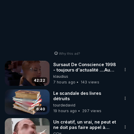
Why this ad?
Sursaut De Conscience 1998
- toujours d'actualité ....Au
Dela Du Réel
klaudius
42:22
7 hours ago
143 views
Le scandale des livres
détruits
tourdedavid
6:40
19 hours ago
297 views
Un créatif, un vrai, ne peut et
ne doit pas faire appel à
l'intelligence artificielle
CCH