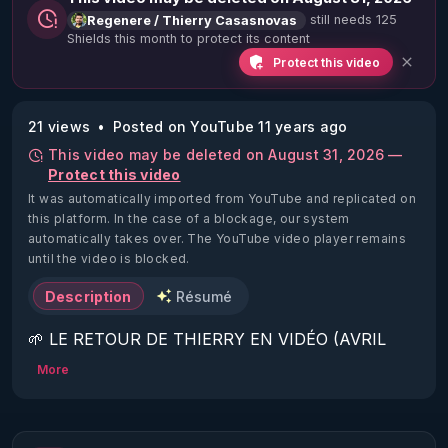
still needs 125
Regenere / Thierry Casasnovas
Shields this month to protect its content
Protect this video
21 views
Posted on YouTube 11 years ago
This video may be deleted on August 31, 2026 —
Protect this video
It was automatically imported from YouTube and replicated on
this platform.
In the case of a blockage, our system
automatically takes over. The YouTube video player remains
until the video is blocked.
Description
Résumé
🌱 LE RETOUR DE THIERRY EN VIDÉO (AVRIL 
2022)!

More
Découvrez la saison 2 des vidéos sur le nouveau 
https://www.rgnr.fr/presentation.html