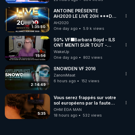
ANTOINE PRÉSENTE
AH2020 LE LIVE 20H ***DU
06/08/2026***
AH2020
1:35:50
One day ago
5.9 k views
50% VF🟩Barbara Boyd - ILS
ONT MENTI SUR TOUT -
Jocelyne Traduction
WakeUp
15:56
One day ago
802 views
SNOWDEN VF 2016
ZanoniMaat
6 hours ago
152 views
2:14:49
Vous serez frappés sur votre
sol européens par la faute
des dirigeants qui s'en
OHM ÉGA MAN
mettent dans le nez
5:35
18 hours ago
532 views