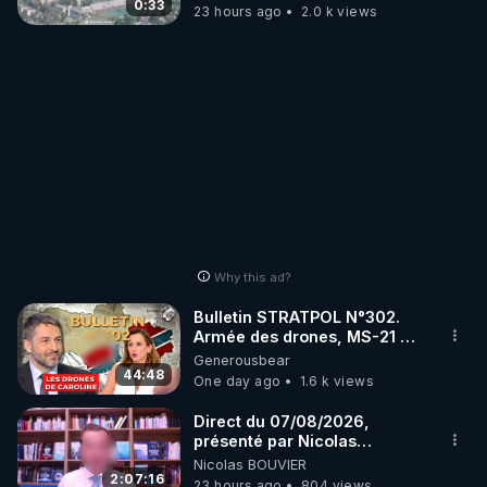
drones de 3 brigades
0:33
23 hours ago
2.0 k views
ukrainienne
Why this ad?
Bulletin STRATPOL N°302.
Armée des drones, MS-21 en
série, missiles coréens.
Generousbear
07.08.2026.
44:48
One day ago
1.6 k views
Direct du 07/08/2026,
présenté par Nicolas
BOUVIER
Nicolas BOUVIER
2:07:16
23 hours ago
804 views