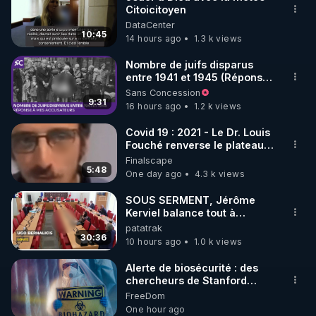
Citoicitoyen
🌱 INSTAGRAM

DataCenter
10:45
14 hours ago
1.3 k views
https://www.instagram.com/rdlr_thierrycasasnovas/
http://rgnr.li/instagram
Nombre de juifs disparus
entre 1941 et 1945 (Réponse
à mes accusateurs)
Sans Concession
🌱 LA NEWSLETTER

9:31
16 hours ago
1.2 k views
Pour ne pas rater l’actualité RGNR (stages, 
Covid 19 : 2021 - Le Dr. Louis
Fouché renverse le plateau
http://rgnr.li/news
de CNews !
Finalscape
5:48
One day ago
4.3 k views
🌱 VIDÉOS NON CENSURÉES SUR ODYSEE 

Toutes les vidéos Youtube sont aussi sur la 
SOUS SERMENT, Jérôme
Kerviel balance tout à
l'Assemblée !
patatrak
http://rgnr.li/odysee
30:36
10 hours ago
1.0 k views
🌱 LES STAGES EN PRÉSENTIEL

Alerte de biosécurité : des
chercheurs de Stanford
utilisent l’IA pour concevoir
FreeDom
http://rgnr.li/stages
16 virus ***
One hour ago