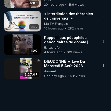
5:09
20 hours ago
189 views
« Interdiction des thérapies
de conversion »
Kla.TV Français
8:32
10 hours ago
282 views
Rappel ! aux pédophiles
génocidaires de donald j
trump et ses supporters
tic tac ufo
trumpistes 424et 666.
1:00
4 hours ago
109 views
DIEUDONNÉ ★ Live Du
Mercredi 5 Août 2026
Airmeet
2:27:07
One day ago
1.5 k views