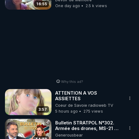
16:55
One day ago
2.5 k views
Why this ad?
ATTENTION A VOS
ASSIETTES
Coeur de Savoie radioweb TV
3:57
5 hours ago
275 views
Bulletin STRATPOL N°302.
Armée des drones, MS-21 en
série, missiles coréens.
Generousbear