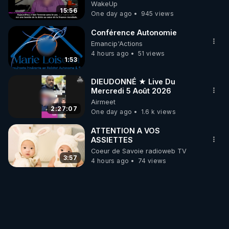
Jocelyne Traduction
WakeUp
15:56
One day ago
945 views
Conférence Autonomie
Emancip'Actions
4 hours ago
51 views
1:53
DIEUDONNÉ ★ Live Du
Mercredi 5 Août 2026
Airmeet
2:27:07
One day ago
1.6 k views
ATTENTION A VOS
ASSIETTES
Coeur de Savoie radioweb TV
3:57
4 hours ago
74 views