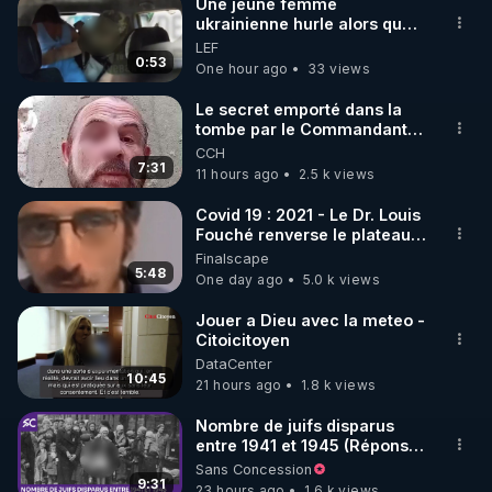
Une jeune femme
ukrainienne hurle alors que
🌱 INSTAGRAM

son ptit ami est brutalement
LEF
enlevé par milice Zelensky
0:53
One hour ago
33 views
https://www.instagram.com/rdlr_thierrycasasnovas/
http://rgnr.li/instagram
Le secret emporté dans la
tombe par le Commandant
Cousteau le 25 juin 1997
CCH
🌱 LA NEWSLETTER

7:31
11 hours ago
2.5 k views
Pour ne pas rater l’actualité RGNR (stages, 
Covid 19 : 2021 - Le Dr. Louis
Fouché renverse le plateau
http://rgnr.li/news
de CNews !
Finalscape
5:48
One day ago
5.0 k views
🌱 VIDÉOS NON CENSURÉES SUR ODYSEE 

Toutes les vidéos Youtube sont aussi sur la 
Jouer a Dieu avec la meteo -
Citoicitoyen
DataCenter
http://rgnr.li/odysee
10:45
21 hours ago
1.8 k views
🌱 LES STAGES EN PRÉSENTIEL

Nombre de juifs disparus
entre 1941 et 1945 (Réponse
à mes accusateurs)
Sans Concession
http://rgnr.li/stages
9:31
23 hours ago
1.6 k views