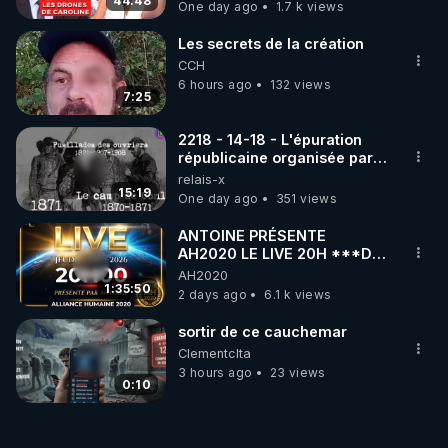
07.08.2026.
44:48
One day ago
1.7 k views
Les secrets de la création
CCH
6 hours ago
132 views
7:25
2218 - 14-18 - L'épuration
républicaine organisée par
les frères de la truelle
relais-x
15:19
One day ago
351 views
ANTOINE PRÉSENTE
AH2020 LE LIVE 20H ***DU
06/08/2026***
AH2020
1:35:50
2 days ago
6.1 k views
sortir de ce cauchemar
Clementclta
3 hours ago
23 views
0:10