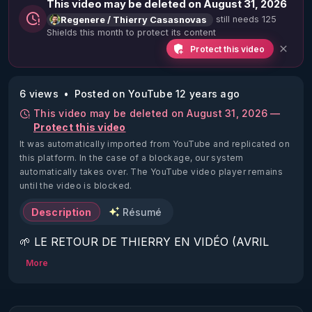
This video may be deleted on August 31, 2026
still needs 125
Regenere / Thierry Casasnovas
Shields this month to protect its content
Protect this video
6 views
Posted on YouTube 12 years ago
This video may be deleted on August 31, 2026 —
Protect this video
It was automatically imported from YouTube and replicated on
this platform.
In the case of a blockage, our system
automatically takes over. The YouTube video player remains
until the video is blocked.
Description
Résumé
🌱 LE RETOUR DE THIERRY EN VIDÉO (AVRIL 
2022)!

More
Découvrez la saison 2 des vidéos sur le nouveau 
https://www.rgnr.fr/presentation.html