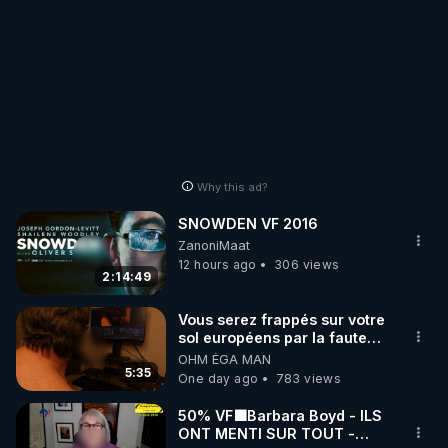
Why this ad?
SNOWDEN VF 2016
ZanoniMaat
12 hours ago
306 views
2:14:49
Vous serez frappés sur votre
sol européens par la faute
des dirigeants qui s'en
OHM ÉGA MAN
mettent dans le nez
5:35
One day ago
783 views
50% VF🟩Barbara Boyd - ILS
ONT MENTI SUR TOUT -