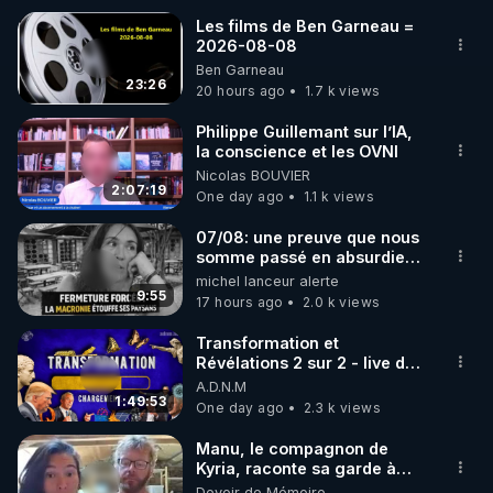
Les films de Ben Garneau =
▶ 30 jours gratuit sur l’application de méditation et 
2026-08-08
Ben Garneau
de bien-être ENVOL :

23:26
20 hours ago
1.7 k views
Rendez-vous sur 
https://www.envol.app/code
 avec 
le code : REGENERE
Philippe Guillemant sur l’IA,
la conscience et les OVNI
Nicolas BOUVIER
2:07:19
One day ago
1.1 k views
07/08: une preuve que nous
somme passé en absurdie
une dictature qui veut faire
michel lanceur alerte
taire ses opposant !
9:55
17 hours ago
2.0 k views
Transformation et
Révélations 2 sur 2 - live du
07/08/26
A.D.N.M
1:49:53
One day ago
2.3 k views
Manu, le compagnon de
Kyria, raconte sa garde à
vue musclée. PARTAGEZ!
Devoir de Mémoire