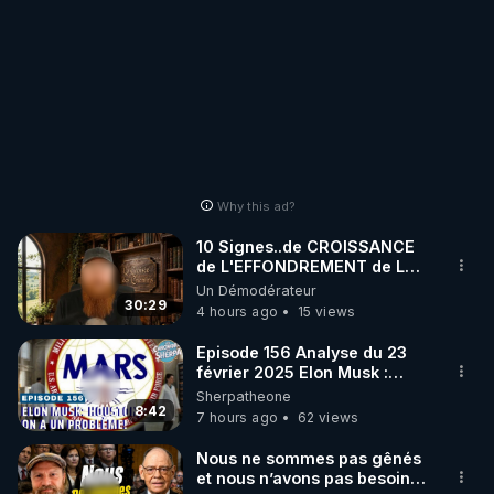
Why this ad?
10 Signes..de CROISSANCE
de L'EFFONDREMENT de La
Civilisation
Un Démodérateur
de"DECROISSANCE de
30:29
4 hours ago
15 views
L'Humaine Société"?
Episode 156 Analyse du 23
février 2025 Elon Musk :
Houston , on a un problème !
Sherpatheone
8:42
7 hours ago
62 views
Nous ne sommes pas gênés
et nous n’avons pas besoin