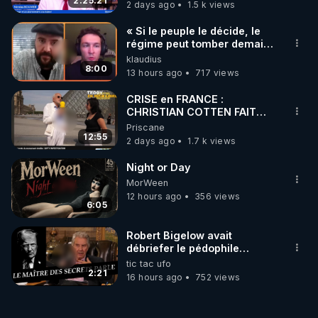
‪@gladysriifard5710‬ Laëtitia
2:25:21
2 days ago
1.5 k views
« Si le peuple le décide, le
régime peut tomber demain !
»
klaudius
8:00
13 hours ago
717 views
CRISE en FRANCE :
CHRISTIAN COTTEN FAIT
une étrange découverte
Priscane
12:55
2 days ago
1.7 k views
Night or Day
MorWeen
12 hours ago
356 views
6:05
Robert Bigelow avait
débriefer le pédophile
génocidaire de donald j
tic tac ufo
trump
2:21
16 hours ago
752 views