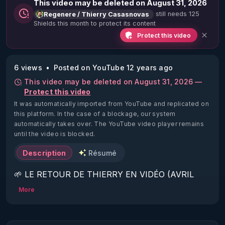
This video may be deleted on August 31, 2026
still needs 125
Regenere / Thierry Casasnovas
Shields this month to protect its content
Protect this video
6 views
Posted on YouTube 12 years ago
This video may be deleted on August 31, 2026 —
Protect this video
It was automatically imported from YouTube and replicated on
this platform.
In the case of a blockage, our system
automatically takes over. The YouTube video player remains
until the video is blocked.
Description
Résumé
🌱 LE RETOUR DE THIERRY EN VIDÉO (AVRIL 
2022)!

More
Découvrez la saison 2 des vidéos sur le nouveau 
https://www.rgnr.fr/presentation.html