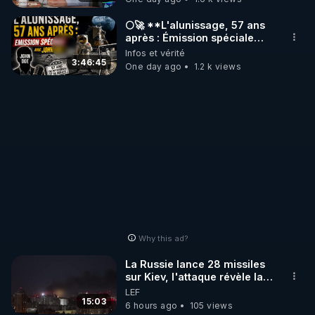
_________

🌕🚀 **L'alunissage, 57 ans
après : Émission spéciale
avec John Doe !** 👨 🚀✨
Infos et vérité
LES CODES PROMO DES PARTENAIRES

3:46:45
One day ago
1.2 k views
▶ 10 % de réduction sur toute la boutique 
WARMCOOK (Kuvings) : 

Rendez-vous sur : 
http://rgnr.li/warmcook
 avec le 
code : REGENERE10

▶ 10 % de réduction sur une sélection de produits 
de la boutique VIDYA : 

Rendez-vous sur : 
http://rgnr.li/vidya
 avec le code : 
REGENERE10

Why this ad?
▶ 10 % de réduction sur les extracteurs de la 
La Russie lance 28 missiles
marque SANA : 

sur Kiev, l'attaque révèle la
faiblesse de Kiev
LEF
Rendez-vous sur 
http://rgnr.li/lechoubrave
 avec le 
15:03
6 hours ago
105 views
code : REGENERE10
