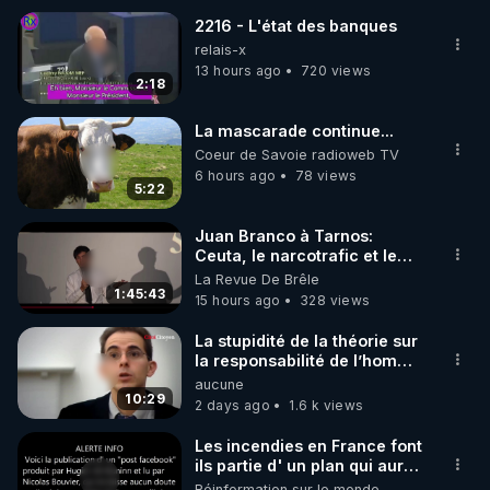
2216 - L'état des banques
▶ 30 jours gratuit sur l’application de méditation et 
relais-x
de bien-être ENVOL :

13 hours ago
720 views
2:18
Rendez-vous sur 
https://www.envol.app/code
 avec 
le code : REGENERE
La mascarade continue...
Coeur de Savoie radioweb TV
6 hours ago
78 views
5:22
Juan Branco à Tarnos:
Ceuta, le narcotrafic et le
pouvoir en France
La Revue De Brêle
1:45:43
15 hours ago
328 views
La stupidité de la théorie sur
la responsabilité de l’homme
concernant le dioxyde de
aucune
carbone.
10:29
2 days ago
1.6 k views
Les incendies en France font
ils partie d' un plan qui aurait
débuté le 11 septembre 2001
Réinformation sur le monde