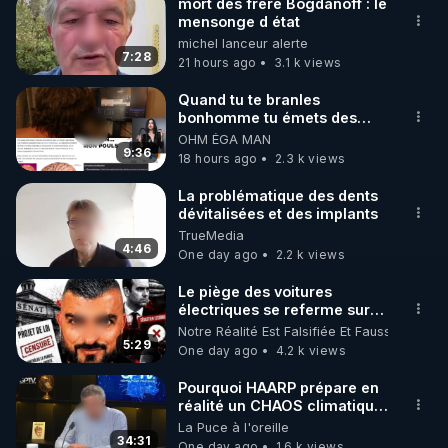
mort des frère Bogdanoff : le
mensonge d état
🌱 INSTAGRAM

michel lanceur alerte
7:28
21 hours ago
3.1 k views
https://www.instagram.com/rdlr_thierrycasasnovas/
http://rgnr.li/instagram
Quand tu te branles
bonhomme tu émets des
ondes ils ont juste omis de
OHM ÉGA MAN
🌱 LA NEWSLETTER

t'expliquer
9:36
18 hours ago
2.3 k views
Pour ne pas rater l’actualité RGNR (stages, 
La problématique des dents
dévitalisées et des implants
http://rgnr.li/news
TrueMedia
4:46
One day ago
2.2 k views
🌱 VIDÉOS NON CENSURÉES SUR ODYSEE 

Toutes les vidéos Youtube sont aussi sur la 
Le piège des voitures
électriques se referme sur
les usagers !
Notre Réalité Est Falsifiée Et Fausse
http://rgnr.li/odysee
5:29
One day ago
4.2 k views
🌱 LES STAGES EN PRÉSENTIEL

Pourquoi HAARP prépare en
réalité un CHAOS climatique,
on répond
La Puce à l'oreille
http://rgnr.li/stages
34:31
One day ago
1.6 k views