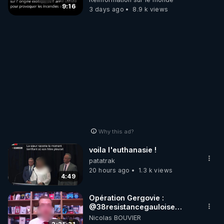
?
9:16
3 days ago
8.9 k views
Why this ad?
voila l'euthanasie !
patatrak
20 hours ago
1.3 k views
4:49
Opération Gergovie :
‪@38resistancegauloise‬
‪@MarionSigautOfficiel‬
Nicolas BOUVIER