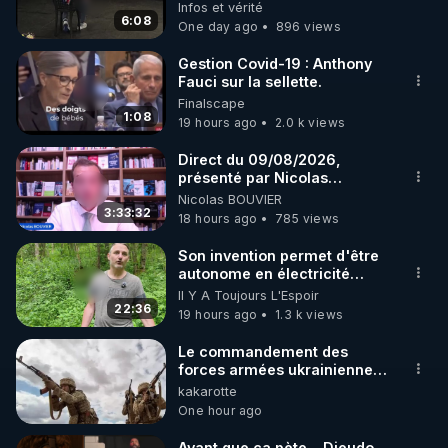
🏆💰**
Infos et vérité
6:08
One day ago
896 views
https://www.instagram.com/rdlr_thierrycasasnovas/
http://rgnr.li/instagram
Gestion Covid-19 : Anthony
Fauci sur la sellette.
Finalscape
🌱 LA NEWSLETTER

1:08
19 hours ago
2.0 k views
Pour ne pas rater l’actualité RGNR (stages, 
Direct du 09/08/2026,
présenté par Nicolas
http://rgnr.li/news
BOUVIER
Nicolas BOUVIER
3:33:32
18 hours ago
785 views
🌱 VIDÉOS NON CENSURÉES SUR ODYSEE 

Toutes les vidéos Youtube sont aussi sur la 
Son invention permet d'être
autonome en électricité
avec un simple ruisseau
Il Y A Toujours L'Espoir
http://rgnr.li/odysee
22:36
19 hours ago
1.3 k views
🌱 LES STAGES EN PRÉSENTIEL

Le commandement des
forces armées ukrainiennes
a ordonné l'élimination des
kakarotte
http://rgnr.li/stages
mercenaires qui étaient
One hour ago
encerclés Le
commandement des forces
_________

Avant que ça pète... Dieudo