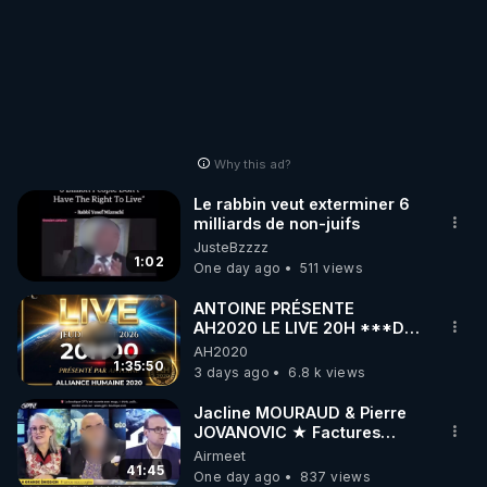
Why this ad?
Le rabbin veut exterminer 6
milliards de non-juifs
JusteBzzzz
1:02
One day ago
511 views
ANTOINE PRÉSENTE
AH2020 LE LIVE 20H ***DU
06/08/2026***
AH2020
1:35:50
3 days ago
6.8 k views
Jacline MOURAUD & Pierre
JOVANOVIC ★ Factures
Impayées : Où Est Passé Le
Airmeet
Pognon ?
41:45
One day ago
837 views