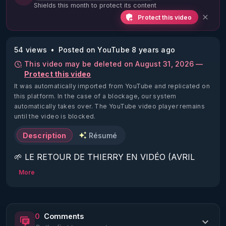
Shields this month to protect its content
Protect this video
54 views
Posted on YouTube 8 years ago
This video may be deleted on August 31, 2026 —
Protect this video
It was automatically imported from YouTube and replicated on
this platform.
In the case of a blockage, our system
automatically takes over. The YouTube video player remains
until the video is blocked.
Description
Résumé
🌱 LE RETOUR DE THIERRY EN VIDÉO (AVRIL 
2022)!

More
Découvrez la saison 2 des vidéos sur le nouveau 
https://www.rgnr.fr/presentation.html
0
Comments