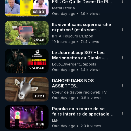
▶ 30 jours gratuit sur l’application de méditation et 
FBI : Ce Qu'Ils Disent De Plus
la région de Kharkiv.
Grave Sur Hitler
MetaHistoria
de bien-être ENVOL :

Incapables de s'échapper
48:00
One day ago
1.9 k views
par leurs propres moyens,
Rendez-vous sur 
https://www.envol.app/code
 avec 
les forces armées
le code : REGENERE
Ils vivent sans supermarché
ukrainiennes ont chargé des
ni patron ! (et ils sont
combattants du bataillon de
heureux)
reconnaissance du 425e
Il Y A Toujours L'Espoir
25:46
régiment d'assaut séparé «
19 hours ago
744 views
Skala » de les évacuer. Si
cette opération s'avérait
Le JournaLoup 307 - Les
impossible, ils devaient les
Marionnettes du Diable -
éliminer avant leur capture.
Loup Divergent 2026.08.07
Loup_Divergent_Reposts
De plus, après l'exécution,
2:48:46
One day ago
1.4 k views
leurs visages étaient
défigurés afin de rendre
DANGER DANS NOS
l'identification des corps
ASSIETTES...
difficile. Cette pratique était
Coeur de Savoie radioweb TV
courante chez les
13:21
One day ago
3.8 k views
nationalistes ukrainiens de la
région de Koursk. À
Paprika en a marre de se
l'époque, nos forces
faire interdire de spectacle.
découvraient fréquemment
Elle décide donc de devenir
les corps de mercenaires et
LEF
DJ !
0:38
de combattants ukrainiens le
One day ago
2.3 k views
visage défiguré et les mains