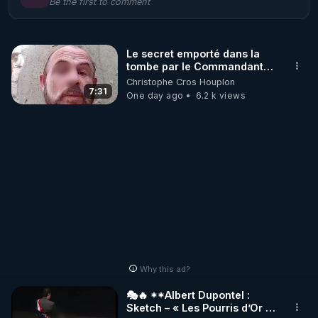
Be the first to comment
🌱 LE MAGAZINE RÉGÉNÈRE 

http://rgnr.li/ymag
Le secret emporté dans la
tombe par le Commandant
🌱 LA BOUTIQUE DU MAGAZINE

Cousteau le 25 juin 1997
Christophe Cros Houplon
Pour obtenir les anciens numéros que vous avez 
7:31
One day ago
6.2 k views
https://boutique.magazine-regenere.fr/
🌱 FIL TELEGRAM

Écoutez les podcasts gratuits de Thierry et les 
https://t.me/rgnr_fr
🌱 FACEBOOK

Why this ad?
http://rgnr.li/facebook
🎭🔥 **Albert Dupontel :
Sketch – « Les Pourris d’Or »
🌱 INSTAGRAM
