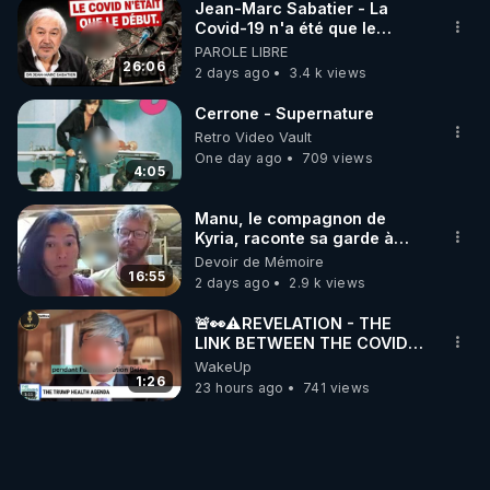
Jean-Marc Sabatier - La
Covid-19 n'a été que le
début - L'ARNm & l'ARNm-aa
PAROLE LIBRE
jusqu où auront-t-il ?
26:06
2 days ago
3.4 k views
Cerrone - Supernature
Retro Video Vault
One day ago
709 views
4:05
Manu, le compagnon de
Kyria, raconte sa garde à
vue musclée. PARTAGEZ!
Devoir de Mémoire
16:55
2 days ago
2.9 k views
🚨👀⚠️REVELATION - THE
LINK BETWEEN THE COVID
VACCINE AND CANCER -LIEN
WakeUp
VACCIN COVID ET CANCER
1:26
23 hours ago
741 views