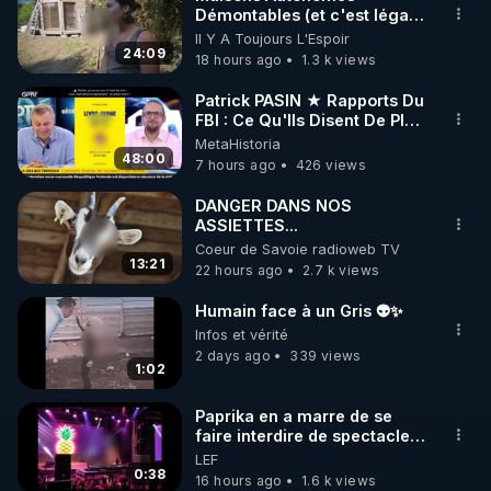
Démontables (et c'est légal).
🌱 INSTAGRAM

Visite éco village en
Il Y A Toujours L'Espoir
Bretagne
24:09
18 hours ago
1.3 k views
https://www.instagram.com/rdlr_thierrycasasnovas/
http://rgnr.li/instagram
Patrick PASIN ★ Rapports Du
FBI : Ce Qu'Ils Disent De Plus
Grave Sur Hitler
MetaHistoria
🌱 LA NEWSLETTER

48:00
7 hours ago
426 views
Pour ne pas rater l’actualité RGNR (stages, 
DANGER DANS NOS
ASSIETTES...
http://rgnr.li/news
Coeur de Savoie radioweb TV
13:21
22 hours ago
2.7 k views
🌱 VIDÉOS NON CENSURÉES SUR ODYSEE 

Toutes les vidéos Youtube sont aussi sur la 
Humain face à un Gris 👽✨
Infos et vérité
2 days ago
339 views
http://rgnr.li/odysee
1:02
🌱 LES STAGES EN PRÉSENTIEL

Paprika en a marre de se
faire interdire de spectacle.
Elle décide donc de devenir
LEF
http://rgnr.li/stages
DJ !
0:38
16 hours ago
1.6 k views