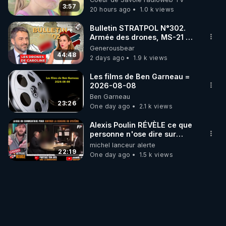
3:57
20 hours ago
1.0 k views
Bulletin STRATPOL N°302.
Armée des drones, MS-21 en
série, missiles coréens.
Generousbear
07.08.2026.
44:48
2 days ago
1.9 k views
Les films de Ben Garneau =
2026-08-08
Ben Garneau
23:26
One day ago
2.1 k views
Alexis Poulin RÉVÈLE ce que
personne n'ose dire sur
l'Union européenne (C'est
michel lanceur alerte
explosif)
22:19
One day ago
1.5 k views