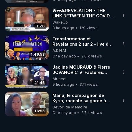
🚨👀⚠️REVELATION - THE
LINK BETWEEN THE COVID
VACCINE AND CANCER -LIEN
WakeUp
VACCIN COVID ET CANCER
1:26
3 hours ago
129 views
Transformation et
Révélations 2 sur 2 - live du
07/08/26
A.D.N.M
1:49:53
One day ago
2.6 k views
Jacline MOURAUD & Pierre
JOVANOVIC ★ Factures
Impayées : Où Est Passé Le
Airmeet
Pognon ?
41:45
9 hours ago
371 views
Manu, le compagnon de
Kyria, raconte sa garde à
vue musclée. PARTAGEZ!
Devoir de Mémoire
16:55
One day ago
2.7 k views