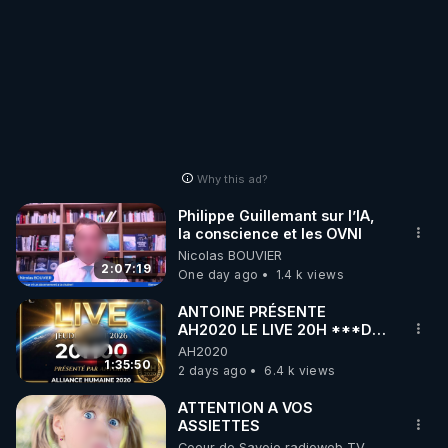
Why this ad?
Philippe Guillemant sur l’IA,
la conscience et les OVNI
Nicolas BOUVIER
2:07:19
One day ago
1.4 k views
ANTOINE PRÉSENTE
AH2020 LE LIVE 20H ***DU
06/08/2026***
AH2020
1:35:50
2 days ago
6.4 k views
ATTENTION A VOS
ASSIETTES
Coeur de Savoie radioweb TV