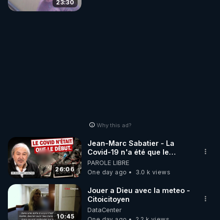
23:30
Why this ad?
Jean-Marc Sabatier - La
Covid-19 n'a été que le
début - L'ARNm & l'ARNm-aa
PAROLE LIBRE
jusqu où auront-t-il ?
26:06
One day ago
3.0 k views
Jouer a Dieu avec la meteo -
Citoicitoyen
DataCenter
10:45
One day ago
2.2 k views