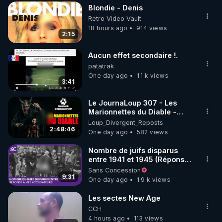
Blondie - Denis
▶ 30 jours gratuit sur l’application de méditation et 
Retro Video Vault
de bien-être ENVOL :

18 hours ago
914 views
2:15
Rendez-vous sur 
https://www.envol.app/code
 avec 
le code : REGENERE
Aucun effet secondaire !.
patatrak
One day ago
1.1 k views
3:41
Le JournaLoup 307 - Les
Marionnettes du Diable -
Loup Divergent 2026.08.07
Loup_Divergent_Reposts
2:48:46
One day ago
582 views
Nombre de juifs disparus
entre 1941 et 1945 (Réponse
à mes accusateurs)
Sans Concession
9:31
One day ago
1.9 k views
Les sectes New Age
CCH
4 hours ago
113 views