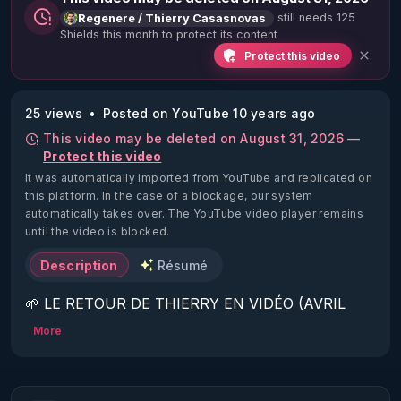
still needs 125
Regenere / Thierry Casasnovas
Shields this month to protect its content
Protect this video
25 views
Posted on YouTube 10 years ago
This video may be deleted on August 31, 2026 —
Protect this video
It was automatically imported from YouTube and replicated on
this platform.
In the case of a blockage, our system
automatically takes over. The YouTube video player remains
until the video is blocked.
Description
Résumé
🌱 LE RETOUR DE THIERRY EN VIDÉO (AVRIL 
2022)!

More
Découvrez la saison 2 des vidéos sur le nouveau 
https://www.rgnr.fr/presentation.html