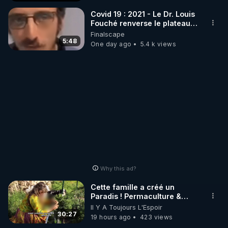
_________

Covid 19 : 2021 - Le Dr. Louis
Fouché renverse le plateau
de CNews !
Finalscape
LES CODES PROMO DES PARTENAIRES

5:48
One day ago
5.4 k views
▶ 10 % de réduction sur toute la boutique 
WARMCOOK (Kuvings) : 

Rendez-vous sur : 
http://rgnr.li/warmcook
 avec le 
code : REGENERE10

▶ 10 % de réduction sur une sélection de produits 
de la boutique VIDYA : 

Rendez-vous sur : 
http://rgnr.li/vidya
 avec le code : 
REGENERE10

Why this ad?
▶ 10 % de réduction sur les extracteurs de la 
Cette famille a créé un
marque SANA : 

Paradis ! Permaculture &
Autonomie
Il Y A Toujours L'Espoir
Rendez-vous sur 
http://rgnr.li/lechoubrave
 avec le 
30:27
19 hours ago
423 views
code : REGENERE10
