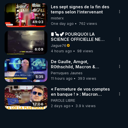
Les sept signes de la fin des
temps selon l’intervenant
misterx
49:03
One day ago
762 views
🛢 🦕 🦖 POURQUOI LA
SCIENCE OFFICIELLE NE
CONNAÎT-ELLE PAS LA VRAIE
Jague76
ORIGINE DU PÉTROLE ?
6:09
4 hours ago
98 views
De Gaulle, Amgot,
R0thschild, Macron &
Pompidou… Macron Claude
Perruques Jaunes
Janvier, GPTV, 18 X 2024
5:35
11 hours ago
393 views
« Fermeture de vos comptes
en banque ! » : Macron
impose une loi folle !
PAROLE LIBRE
17:06
2 days ago
3.9 k views