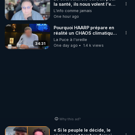
la santé, ils nous volent l'eau
! 😒🤢😡
L'info comme jamais
http://rgnr.li/stages
https://odysee.com/@anonyme:d3/C
One hour ago
_________

Pourquoi HAARP prépare en
réalité un CHAOS climatique,
on répond
La Puce à l'oreille
LES CODES PROMO DES PARTENAIRES

34:31
One day ago
1.4 k views
▶ 10 % de réduction sur toute la boutique 
WARMCOOK (Kuvings) : 

Rendez-vous sur : 
http://rgnr.li/warmcook
 avec le 
code : REGENERE10

▶ 10 % de réduction sur une sélection de produits 
de la boutique VIDYA : 

Rendez-vous sur : 
http://rgnr.li/vidya
 avec le code : 
REGENERE10

Why this ad?
▶ 10 % de réduction sur les extracteurs de la 
« Si le peuple le décide, le