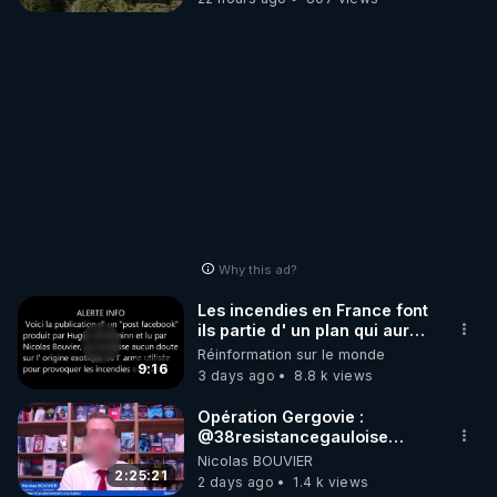
Why this ad?
Les incendies en France font
ils partie d' un plan qui aurait
débuté le 11 septembre 2001
Réinformation sur le monde
?
9:16
3 days ago
8.8 k views
Opération Gergovie :
‪@38resistancegauloise‬
‪@MarionSigautOfficiel‬
Nicolas BOUVIER
‪@gladysriifard5710‬ Laëtitia
2:25:21
2 days ago
1.4 k views