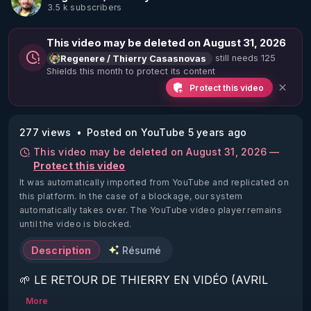
3.5 k subscribers
This video may be deleted on August 31, 2026
still needs 125
Regenere / Thierry Casasnovas
Shields this month to protect its content
Protect this video
277 views
Posted on YouTube 5 years ago
This video may be deleted on August 31, 2026 —
Protect this video
It was automatically imported from YouTube and replicated on
this platform.
In the case of a blockage, our system
automatically takes over. The YouTube video player remains
until the video is blocked.
Description
Résumé
🌱 LE RETOUR DE THIERRY EN VIDÉO (AVRIL 
2022)!

More