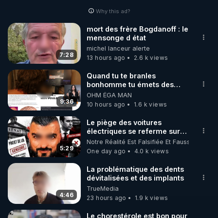
Why this ad?
http://rgnr.li/facebook
mort des frère Bogdanoff : le
mensonge d état
🌱 INSTAGRAM

michel lanceur alerte
7:28
13 hours ago
2.6 k views
https://www.instagram.com/rdlr_thierrycasasnovas/
http://rgnr.li/instagram
Quand tu te branles
bonhomme tu émets des
ondes ils ont juste omis de
OHM ÉGA MAN
🌱 LA NEWSLETTER

t'expliquer
9:36
10 hours ago
1.6 k views
Pour ne pas rater l’actualité RGNR (stages, 
Le piège des voitures
électriques se referme sur
http://rgnr.li/news
les usagers !
Notre Réalité Est Falsifiée Et Fausse
5:29
One day ago
4.0 k views
🌱 VIDÉOS NON CENSURÉES SUR ODYSEE 

Toutes les vidéos Youtube sont aussi sur la 
La problématique des dents
dévitalisées et des implants
TrueMedia
http://rgnr.li/odysee
4:46
23 hours ago
1.9 k views
🌱 LES STAGES EN PRÉSENTIEL

Le chorestérole est bon pour