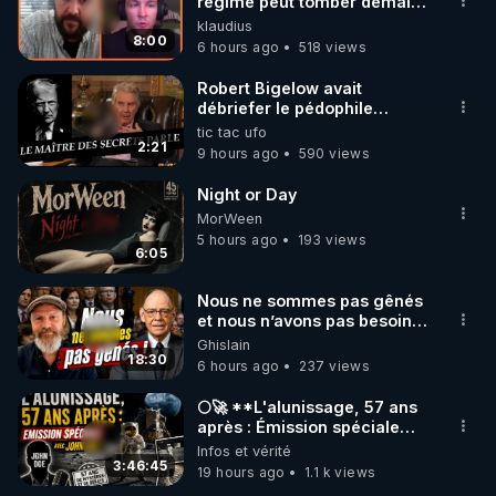
marque SANA : 

régime peut tomber demain !
»
klaudius
Rendez-vous sur 
http://rgnr.li/lechoubrave
 avec le 
8:00
6 hours ago
518 views
code : REGENERE10

Robert Bigelow avait
▶ 30 jours gratuit sur l’application de méditation et 
débriefer le pédophile
génocidaire de donald j
tic tac ufo
de bien-être ENVOL :

trump
2:21
9 hours ago
590 views
Rendez-vous sur 
https://www.envol.app/code
 avec 
le code : REGENERE
Night or Day
MorWeen
5 hours ago
193 views
6:05
Nous ne sommes pas gênés
et nous n’avons pas besoin
de nous excuser ! #jw
Ghislain
#jehovah #collegecentral
18:30
6 hours ago
237 views
🌕🚀 **L'alunissage, 57 ans
après : Émission spéciale
avec John Doe !** 👨 🚀✨
Infos et vérité
3:46:45
19 hours ago
1.1 k views