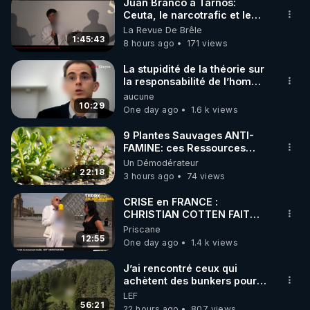
Juan Branco à Tarnos:
Ceuta, le narcotrafic et le
pouvoir en France
La Revue De Brêle
1:45:43
8 hours ago
171 views
La stupidité de la théorie sur
la responsabilité de l’homme
concernant le dioxyde de
aucune
carbone.
10:29
One day ago
1.6 k views
9 Plantes Sauvages ANTI-
FAMINE: ces Ressources
NUTRITIVES&MéDICINALES"gratuite
Un Démodérateur
JARDIN&des Haies
22:18
3 hours ago
74 views
CRISE en FRANCE :
CHRISTIAN COTTEN FAIT
une étrange découverte
Priscane
12:55
One day ago
1.4 k views
J’ai rencontré ceux qui
achètent des bunkers pour
survivre à la fin du monde
LEF
56:21
22 hours ago
807 views