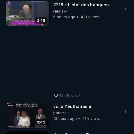
2216 - L'état des banques
relais-x
6 hours ago
418 views
2:18
Why this ad?
voila l'euthanasie !
patatrak
13 hours ago
1.1 k views
4:49