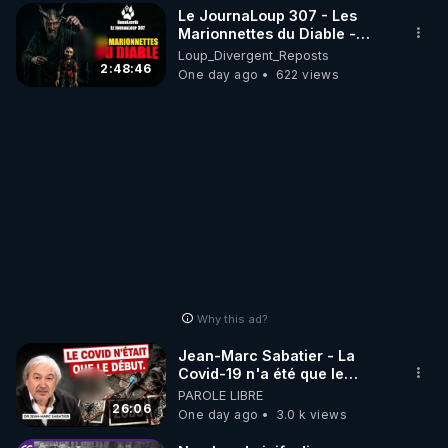
Le JournaLoup 307 - Les
Marionnettes du Diable -
Loup Divergent 2026.08.07
Loup_Divergent_Reposts
2:48:46
One day ago
622 views
Why this ad?
Jean-Marc Sabatier - La
Covid-19 n'a été que le
début - L'ARNm & l'ARNm-aa
PAROLE LIBRE
jusqu où auront-t-il ?
26:06
One day ago
3.0 k views