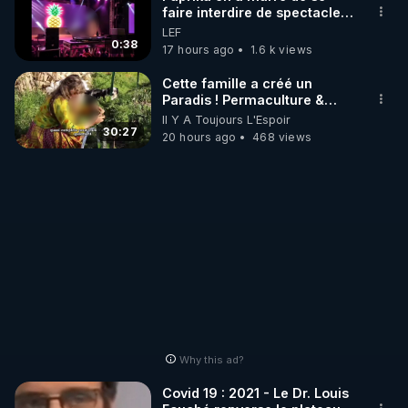
faire interdire de spectacle.
Elle décide donc de devenir
LEF
http://rgnr.li/stages
DJ !
0:38
17 hours ago
1.6 k views
_________

Cette famille a créé un
Paradis ! Permaculture &
Autonomie
Il Y A Toujours L'Espoir
LES CODES PROMO DES PARTENAIRES

30:27
20 hours ago
468 views
▶ 10 % de réduction sur toute la boutique 
WARMCOOK (Kuvings) : 

Rendez-vous sur : 
http://rgnr.li/warmcook
 avec le 
code : REGENERE10

▶ 10 % de réduction sur une sélection de produits 
de la boutique VIDYA : 

Rendez-vous sur : 
http://rgnr.li/vidya
 avec le code : 
REGENERE10

Why this ad?
▶ 10 % de réduction sur les extracteurs de la 
Covid 19 : 2021 - Le Dr. Louis