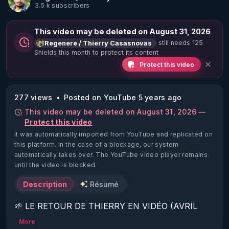
3.5 k subscribers
This video may be deleted on August 31, 2026
still needs 125
Regenere / Thierry Casasnovas
Shields this month to protect its content
Protect this video
277 views
Posted on YouTube 5 years ago
This video may be deleted on August 31, 2026 —
Protect this video
It was automatically imported from YouTube and replicated on
this platform.
In the case of a blockage, our system
automatically takes over. The YouTube video player remains
until the video is blocked.
Description
Résumé
🌱 LE RETOUR DE THIERRY EN VIDÉO (AVRIL 
2022)!

More