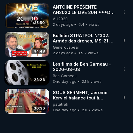
ANTOINE PRÉSENTE
AH2020 LE LIVE 20H ***DU
06/08/2026***
AH2020
1:35:50
2 days ago
6.4 k views
Bulletin STRATPOL N°302.
Armée des drones, MS-21 en
série, missiles coréens.
Generousbear
07.08.2026.
44:48
2 days ago
1.9 k views
Les films de Ben Garneau =
2026-08-08
Ben Garneau
23:26
One day ago
2.1 k views
SOUS SERMENT, Jérôme
Kerviel balance tout à
l'Assemblée !
patatrak
30:36
One day ago
2.0 k views