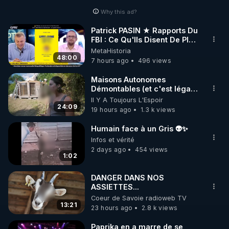
Why this ad?
http://rgnr.li/facebook
Patrick PASIN ★ Rapports Du
FBI : Ce Qu'Ils Disent De Plus
🌱 INSTAGRAM

Grave Sur Hitler
MetaHistoria
48:00
7 hours ago
496 views
https://www.instagram.com/rdlr_thierrycasasnovas/
http://rgnr.li/instagram
Maisons Autonomes
Démontables (et c'est légal).
Visite éco village en
Il Y A Toujours L'Espoir
🌱 LA NEWSLETTER

Bretagne
24:09
19 hours ago
1.3 k views
Pour ne pas rater l’actualité RGNR (stages, 
Humain face à un Gris 👽✨
http://rgnr.li/news
Infos et vérité
2 days ago
454 views
1:02
🌱 VIDÉOS NON CENSURÉES SUR ODYSEE 

Toutes les vidéos Youtube sont aussi sur la 
DANGER DANS NOS
ASSIETTES...
Coeur de Savoie radioweb TV
http://rgnr.li/odysee
13:21
23 hours ago
2.8 k views
🌱 LES STAGES EN PRÉSENTIEL

Paprika en a marre de se