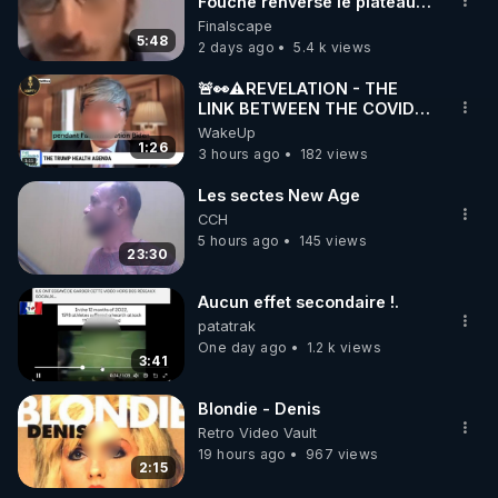
marque SANA : 

Fouché renverse le plateau
de CNews !
Finalscape
Rendez-vous sur 
http://rgnr.li/lechoubrave
 avec le 
5:48
2 days ago
5.4 k views
code : REGENERE10

🚨👀⚠️REVELATION - THE
▶ 30 jours gratuit sur l’application de méditation et 
LINK BETWEEN THE COVID
VACCINE AND CANCER -LIEN
WakeUp
de bien-être ENVOL :

VACCIN COVID ET CANCER
1:26
3 hours ago
182 views
Rendez-vous sur 
https://www.envol.app/code
 avec 
le code : REGENERE
Les sectes New Age
CCH
5 hours ago
145 views
23:30
Aucun effet secondaire !.
patatrak
One day ago
1.2 k views
3:41
Blondie - Denis
Retro Video Vault
19 hours ago
967 views
2:15