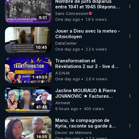
Nombre de juifs disparus
entre 1941 et 1945 (Réponse
à mes accusateurs)
Sans Concession
9:31
One day ago
1.9 k views
Jouer a Dieu avec la meteo -
Citoicitoyen
DataCenter
10:45
One day ago
2.2 k views
Transformation et
Révélations 2 sur 2 - live du
07/08/26
A.D.N.M
1:49:53
One day ago
2.6 k views
Jacline MOURAUD & Pierre
JOVANOVIC ★ Factures
Impayées : Où Est Passé Le
Airmeet
Pognon ?
41:45
9 hours ago
400 views
Manu, le compagnon de
Kyria, raconte sa garde à
vue musclée. PARTAGEZ!
Devoir de Mémoire
16:55
One day ago
2.7 k views