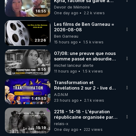
marque SANA : 

Kyria, raconte sa garde à
vue musclée. PARTAGEZ!
Devoir de Mémoire
Rendez-vous sur 
http://rgnr.li/lechoubrave
 avec le 
16:55
One day ago
2.2 k views
code : REGENERE10

Les films de Ben Garneau =
▶ 30 jours gratuit sur l’application de méditation et 
2026-08-08
Ben Garneau
de bien-être ENVOL :

23:26
15 hours ago
1.5 k views
Rendez-vous sur 
https://www.envol.app/code
 avec 
le code : REGENERE
07/08: une preuve que nous
somme passé en absurdie
une dictature qui veut faire
michel lanceur alerte
taire ses opposant !
9:55
11 hours ago
1.5 k views
Transformation et
Révélations 2 sur 2 - live du
07/08/26
A.D.N.M
1:49:53
23 hours ago
2.1 k views
2218 - 14-18 - L'épuration
républicaine organisée par
les frères de la truelle
relais-x
15:19
One day ago
222 views