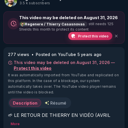
3.5 k subscribers
This video may be deleted on August 31, 2026
still needs 125
Regenere / Thierry Casasnovas
Shields this month to protect its content
Protect this video
277 views
Posted on YouTube 5 years ago
This video may be deleted on August 31, 2026 —
Protect this video
It was automatically imported from YouTube and replicated on
this platform.
In the case of a blockage, our system
automatically takes over. The YouTube video player remains
until the video is blocked.
Description
Résumé
🌱 LE RETOUR DE THIERRY EN VIDÉO (AVRIL 
2022)!

More