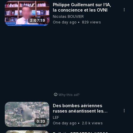
Philippe Guillemant sur l’IA,
la conscience et les OVNI
Nicolas BOUVIER
2:07:19
One day ago
829 views
Why this ad?
Des bombes aériennes
russes anéantissent les
centres de contrôle de
LEF
drones de 3 brigades
0:33
One day ago
2.0 k views
ukrainienne