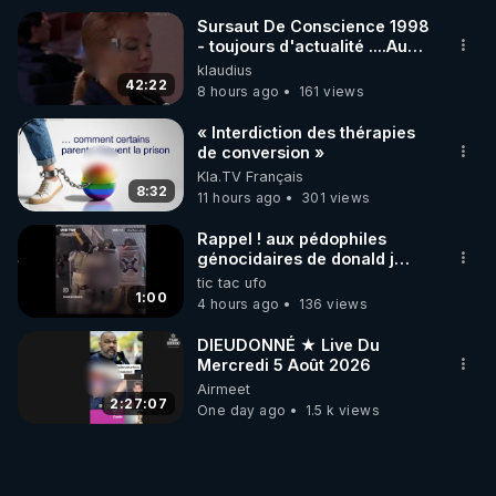
Sursaut De Conscience 1998
- toujours d'actualité ....Au
Dela Du Réel
klaudius
42:22
8 hours ago
161 views
« Interdiction des thérapies
de conversion »
Kla.TV Français
8:32
11 hours ago
301 views
Rappel ! aux pédophiles
génocidaires de donald j
trump et ses supporters
tic tac ufo
trumpistes 424et 666.
1:00
4 hours ago
136 views
DIEUDONNÉ ★ Live Du
Mercredi 5 Août 2026
Airmeet
2:27:07
One day ago
1.5 k views