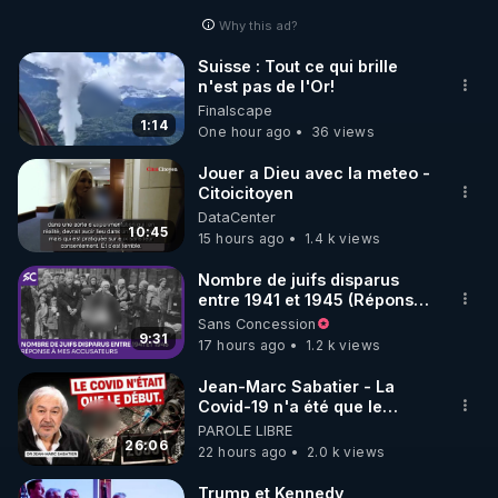
Why this ad?
http://rgnr.li/facebook
Suisse : Tout ce qui brille
n'est pas de l'Or!
🌱 INSTAGRAM

Finalscape
1:14
One hour ago
36 views
https://www.instagram.com/rdlr_thierrycasasnovas/
http://rgnr.li/instagram
Jouer a Dieu avec la meteo -
Citoicitoyen
DataCenter
🌱 LA NEWSLETTER

10:45
15 hours ago
1.4 k views
Pour ne pas rater l’actualité RGNR (stages, 
Nombre de juifs disparus
entre 1941 et 1945 (Réponse
http://rgnr.li/news
à mes accusateurs)
Sans Concession
9:31
17 hours ago
1.2 k views
🌱 VIDÉOS NON CENSURÉES SUR ODYSEE 

Toutes les vidéos Youtube sont aussi sur la 
Jean-Marc Sabatier - La
Covid-19 n'a été que le
début - L'ARNm & l'ARNm-aa
PAROLE LIBRE
http://rgnr.li/odysee
jusqu où auront-t-il ?
26:06
22 hours ago
2.0 k views
🌱 LES STAGES EN PRÉSENTIEL

Trump et Kennedy