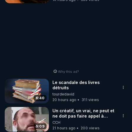
Why this ad?
Le scandale des livres
détruits
tourdedavid
6:40
20 hours ago
311 views
Un créatif, un vrai, ne peut et
ne doit pas faire appel à
l'intelligence artificielle
CCH
5:09
21 hours ago
200 views