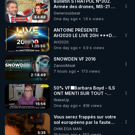
Bulletin STRATPOL N°302.
Armée des drones, MS-21 en
série, missiles coréens.
Generousbear
07.08.2026.
44:48
One day ago
1.6 k views
ANTOINE PRÉSENTE
AH2020 LE LIVE 20H ***DU
06/08/2026***
AH2020
1:35:50
One day ago
5.9 k views
SNOWDEN VF 2016
ZanoniMaat
7 hours ago
173 views
2:14:49
50% VF🟩Barbara Boyd - ILS
ONT MENTI SUR TOUT -
Jocelyne Traduction
WakeUp
15:56
One day ago
818 views
Vous serez frappés sur votre
sol européens par la faute
des dirigeants qui s'en
OHM ÉGA MAN
mettent dans le nez
5:35
19 hours ago
555 views