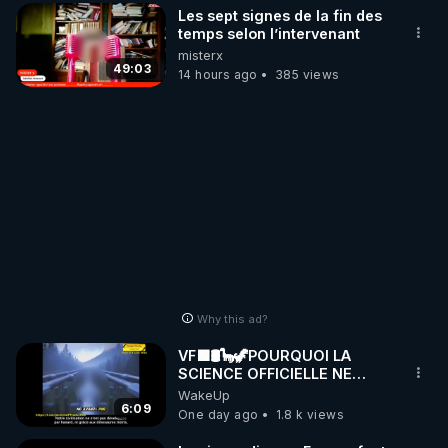
Les sept signes de la fin des
temps selon l’intervenant
misterx
49:03
14 hours ago
385 views
Why this ad?
VF🟩🛢🦕🦖POURQUOI LA
SCIENCE OFFICIELLE NE
CONNAÎT-ELLE PAS LA VRAIE
WakeUp
ORIGINE DU PÉTROL -
6:09
One day ago
1.8 k views
Jocelyne Tr