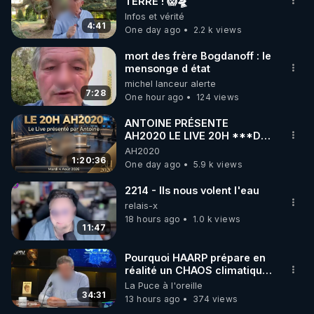
marque SANA : 

TERRE ! 😱🛸
Infos et vérité
Rendez-vous sur 
http://rgnr.li/lechoubrave
 avec le 
4:41
One day ago
2.2 k views
code : REGENERE10

mort des frère Bogdanoff : le
▶ 30 jours gratuit sur l’application de méditation et 
mensonge d état
michel lanceur alerte
de bien-être ENVOL :

7:28
One hour ago
124 views
Rendez-vous sur 
https://www.envol.app/code
 avec 
le code : REGENERE
ANTOINE PRÉSENTE
AH2020 LE LIVE 20H ***DU
04/08/2026*** 📷LE
AH2020
GRAND RÉVEIL EST EN
1:20:36
One day ago
5.9 k views
MARCHE 📷
2214 - Ils nous volent l'eau
relais-x
18 hours ago
1.0 k views
11:47
Pourquoi HAARP prépare en
réalité un CHAOS climatique,
on répond
La Puce à l'oreille
34:31
13 hours ago
374 views