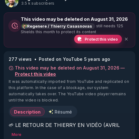
3.5 k subscribers
This video may be deleted on August 31, 2026
still needs 125
Regenere / Thierry Casasnovas
Shields this month to protect its content
Protect this video
277 views
Posted on YouTube 5 years ago
This video may be deleted on August 31, 2026 —
Protect this video
It was automatically imported from YouTube and replicated on
this platform.
In the case of a blockage, our system
automatically takes over. The YouTube video player remains
until the video is blocked.
Description
Résumé
🌱 LE RETOUR DE THIERRY EN VIDÉO (AVRIL 
2022)!

More