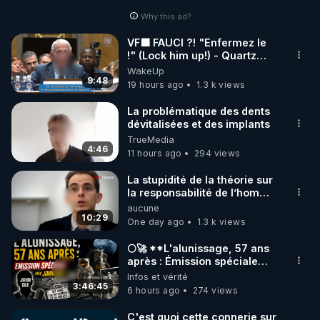
Why this ad?
http://rgnr.li/facebook
VF🟩 FAUCI ?! "Enfermez le
!" (Lock him up!) - Quartz
🌱 INSTAGRAM

Traduction
WakeUp
9:48
19 hours ago
1.3 k views
https://www.instagram.com/rdlr_thierrycasasnovas/
http://rgnr.li/instagram
La problématique des dents
dévitalisées et des implants
TrueMedia
🌱 LA NEWSLETTER

4:46
11 hours ago
294 views
Pour ne pas rater l’actualité RGNR (stages, 
La stupidité de la théorie sur
la responsabilité de l’homme
http://rgnr.li/news
concernant le dioxyde de
aucune
carbone.
10:29
One day ago
1.3 k views
🌱 VIDÉOS NON CENSURÉES SUR ODYSEE 

Toutes les vidéos Youtube sont aussi sur la 
🌕🚀 **L'alunissage, 57 ans
après : Émission spéciale
avec John Doe !** 👨 🚀✨
Infos et vérité
http://rgnr.li/odysee
3:46:45
6 hours ago
274 views
🌱 LES STAGES EN PRÉSENTIEL

C'est quoi cette connerie sur