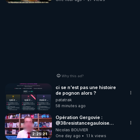
Why this ad?
ci se n'est pas une histoire
de pognon alors ?
patatrak
58 minutes ago
Opération Gergovie :
‪@38resistancegauloise‬
‪@MarionSigautOfficiel‬
Nicolas BOUVIER
‪@gladysriifard5710‬ Laëtitia
2:25:21
One day ago
1.1 k views