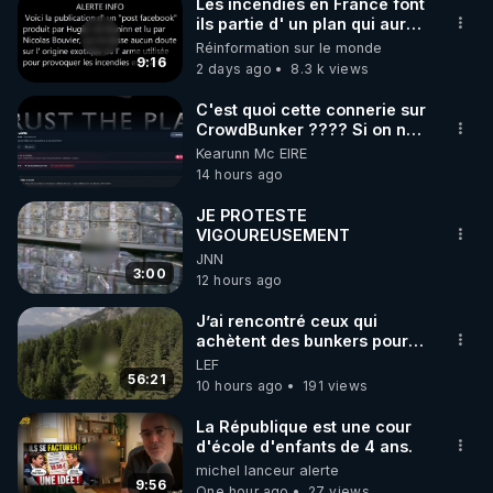
Les incendies en France font
ils partie d' un plan qui aurait
débuté le 11 septembre 2001
Réinformation sur le monde
?
9:16
2 days ago
8.3 k views
C'est quoi cette connerie sur
CrowdBunker ???? Si on ne
peut plus publier, c'est un
Kearunn Mc EIRE
peu de la censure. Ne payez
14 hours ago
pas les boucliers pour voir
mes vidéos, c'est une
JE PROTESTE
arnaque parce que ma
VIGOUREUSEMENT
chaine et mon travail sont
JNN
gratuits. Je préfère la voir
3:00
12 hours ago
mourir que de voir mes
abonnés(es) payer.
J’ai rencontré ceux qui
CrowdBunker s'est tiré une
achètent des bunkers pour
balle dans le pied sans nos
survivre à la fin du monde
LEF
chaines CrowdBunker n'est
56:21
plus rien. Migrez vers les
10 hours ago
191 views
autres sites comme "VK, X,
Odysee, et Tik-Tok", je vous
La République est une cour
mettrai les liens en
d'école d'enfants de 4 ans.
commentaires. Bisous la
michel lanceur alerte
famille.
9:56
One hour ago
27 views