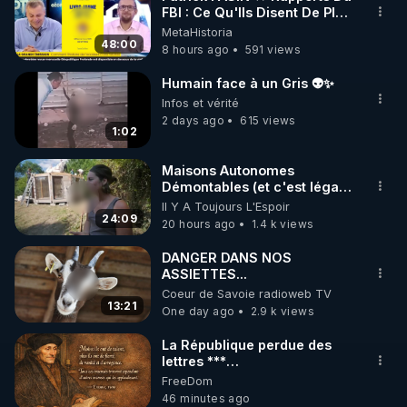
FBI : Ce Qu'Ils Disent De Plus
🌱 INSTAGRAM

Grave Sur Hitler
MetaHistoria
48:00
8 hours ago
591 views
https://www.instagram.com/rdlr_thierrycasasnovas/
http://rgnr.li/instagram
Humain face à un Gris 👽✨
Infos et vérité
2 days ago
615 views
🌱 LA NEWSLETTER

1:02
Pour ne pas rater l’actualité RGNR (stages, 
Maisons Autonomes
Démontables (et c'est légal).
http://rgnr.li/news
Visite éco village en
Il Y A Toujours L'Espoir
Bretagne
24:09
20 hours ago
1.4 k views
🌱 VIDÉOS NON CENSURÉES SUR ODYSEE 

Toutes les vidéos Youtube sont aussi sur la 
DANGER DANS NOS
ASSIETTES...
Coeur de Savoie radioweb TV
http://rgnr.li/odysee
13:21
One day ago
2.9 k views
🌱 LES STAGES EN PRÉSENTIEL

La République perdue des
lettres ***
https://www.aubedigitale.com/la-
FreeDom
http://rgnr.li/stages
republique-perdue-des-
46 minutes ago