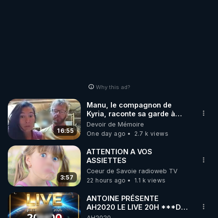
Why this ad?
Manu, le compagnon de
Kyria, raconte sa garde à
vue musclée. PARTAGEZ!
Devoir de Mémoire
16:55
One day ago
2.7 k views
ATTENTION A VOS
ASSIETTES
Coeur de Savoie radioweb TV
3:57
22 hours ago
1.1 k views
ANTOINE PRÉSENTE
AH2020 LE LIVE 20H ***DU
06/08/2026***
AH2020