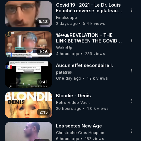
Covid 19 : 2021 - Le Dr. Louis
▶ 30 jours gratuit sur l’application de méditation et 
Fouché renverse le plateau
de CNews !
Finalscape
de bien-être ENVOL :

5:48
2 days ago
5.4 k views
Rendez-vous sur 
https://www.envol.app/code
 avec 
le code : REGENERE
🚨👀⚠️REVELATION - THE
LINK BETWEEN THE COVID
VACCINE AND CANCER -LIEN
WakeUp
VACCIN COVID ET CANCER
1:26
4 hours ago
239 views
Aucun effet secondaire !.
patatrak
One day ago
1.2 k views
3:41
Blondie - Denis
Retro Video Vault
20 hours ago
1.0 k views
2:15
Les sectes New Age
Christophe Cros Houplon
6 hours ago
182 views