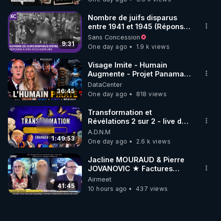
Nombre de juifs disparus
entre 1941 et 1945 (Réponse
à mes accusateurs)
Sans Concession
9:31
One day ago
1.9 k views
Visage Imite - Humain
Augmente - Projet Panama
AI - Bienvenue dans la
DataCenter
dystopie - Mazikeen
36:45
One day ago
818 views
Transformation et
Révélations 2 sur 2 - live du
07/08/26
A.D.N.M
1:49:53
One day ago
2.6 k views
Jacline MOURAUD & Pierre
JOVANOVIC ★ Factures
Impayées : Où Est Passé Le
Airmeet
Pognon ?
41:45
10 hours ago
437 views