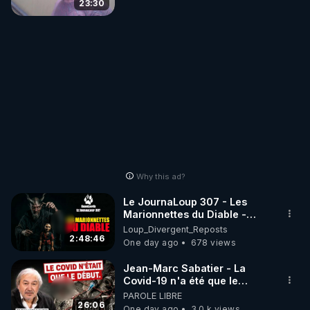
23:30
Why this ad?
Le JournaLoup 307 - Les
Marionnettes du Diable -
Loup Divergent 2026.08.07
Loup_Divergent_Reposts
2:48:46
One day ago
678 views
Jean-Marc Sabatier - La
Covid-19 n'a été que le
début - L'ARNm & l'ARNm-aa
PAROLE LIBRE
jusqu où auront-t-il ?
26:06
One day ago
3.0 k views