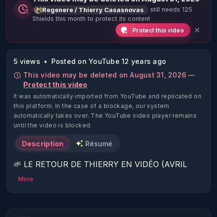
still needs 125
Regenere / Thierry Casasnovas
Shields this month to protect its content
Protect this video
5 views
Posted on YouTube 12 years ago
This video may be deleted on August 31, 2026 —
Protect this video
It was automatically imported from YouTube and replicated on
this platform.
In the case of a blockage, our system
automatically takes over. The YouTube video player remains
until the video is blocked.
Description
Résumé
🌱 LE RETOUR DE THIERRY EN VIDÉO (AVRIL 
2022)!

More
Découvrez la saison 2 des vidéos sur le nouveau 
https://www.rgnr.fr/presentation.html