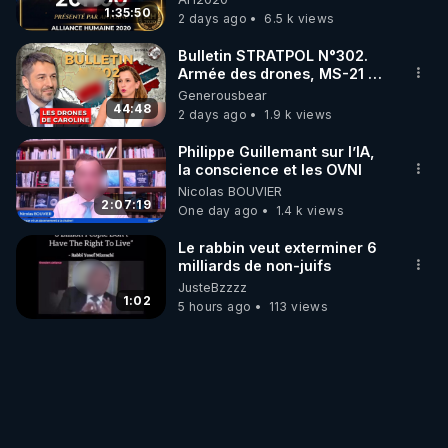
1:35:50
2 days ago
6.5 k views
Bulletin STRATPOL N°302.
Armée des drones, MS-21 en
série, missiles coréens.
Generousbear
07.08.2026.
44:48
2 days ago
1.9 k views
Philippe Guillemant sur l’IA,
la conscience et les OVNI
Nicolas BOUVIER
2:07:19
One day ago
1.4 k views
Le rabbin veut exterminer 6
milliards de non-juifs
JusteBzzzz
1:02
5 hours ago
113 views