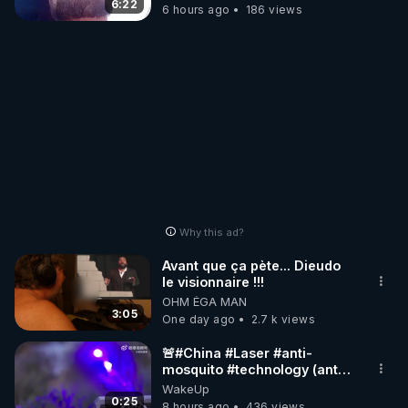
enfers
6:22
6 hours ago
186 views
Why this ad?
Avant que ça pète... Dieudo
le visionnaire !!!
OHM ÉGA MAN
3:05
One day ago
2.7 k views
🚨#China #Laser #anti-
mosquito #technology (anti
#moustique) Photon Matrix
WakeUp
0:25
8 hours ago
436 views