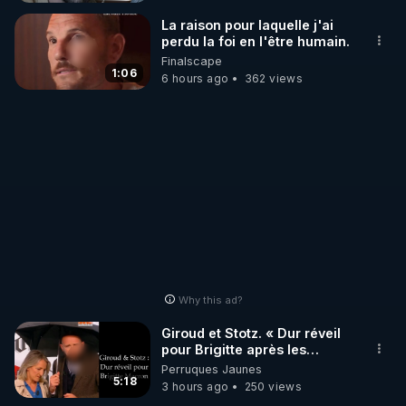
_________

La raison pour laquelle j'ai
perdu la foi en l'être humain.
Finalscape
LES CODES PROMO DES PARTENAIRES

1:06
6 hours ago
362 views
▶ 10 % de réduction sur toute la boutique 
WARMCOOK (Kuvings) : 

Rendez-vous sur : 
http://rgnr.li/warmcook
 avec le 
code : REGENERE10

▶ 10 % de réduction sur une sélection de produits 
de la boutique VIDYA : 

Rendez-vous sur : 
http://rgnr.li/vidya
 avec le code : 
REGENERE10

Why this ad?
▶ 10 % de réduction sur les extracteurs de la 
Giroud et Stotz. « Dur réveil
marque SANA : 

pour Brigitte après les
élections européennes ».
Perruques Jaunes
Rendez-vous sur 
http://rgnr.li/lechoubrave
 avec le 
5:18
3 hours ago
250 views
code : REGENERE10
