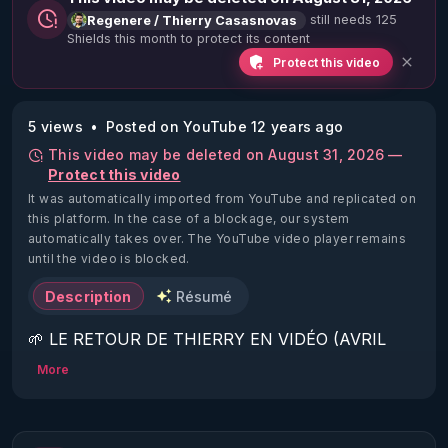
still needs 125
Regenere / Thierry Casasnovas
Shields this month to protect its content
Protect this video
5 views
Posted on YouTube 12 years ago
This video may be deleted on August 31, 2026 —
Protect this video
It was automatically imported from YouTube and replicated on
this platform.
In the case of a blockage, our system
automatically takes over. The YouTube video player remains
until the video is blocked.
Description
Résumé
🌱 LE RETOUR DE THIERRY EN VIDÉO (AVRIL 
2022)!

More
Découvrez la saison 2 des vidéos sur le nouveau 
https://www.rgnr.fr/presentation.html