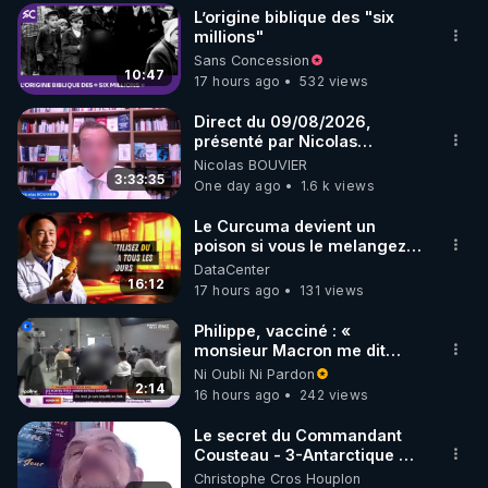
L’origine biblique des "six
▶ 30 jours gratuit sur l’application de méditation et 
millions"
Sans Concession
de bien-être ENVOL :

10:47
17 hours ago
532 views
Rendez-vous sur 
https://www.envol.app/code
 avec 
le code : REGENERE
Direct du 09/08/2026,
présenté par Nicolas
BOUVIER
Nicolas BOUVIER
3:33:35
One day ago
1.6 k views
Le Curcuma devient un
poison si vous le melangez
avec l'un de ces 3 aliments
DataCenter
16:12
17 hours ago
131 views
Philippe, vacciné : «
monsieur Macron me dit
qu'il emmerde ma fille, donc
Ni Oubli Ni Pardon
moi je suis insulté »
2:14
16 hours ago
242 views
Le secret du Commandant
Cousteau - 3-Antarctique ou
l'une des deux portes des
Christophe Cros Houplon