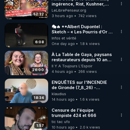
ingérence, Rist, Kushner,
🌱 INSTAGRAM

Epstein, sacrifices
LeLibrePenseur.org
maçonniques à Madagascar
52:32
3 hours ago
742 views
https://www.instagram.com/rdlr_thierrycasasnovas/
http://rgnr.li/instagram
🎭🔥 **Albert Dupontel :
Sketch – « Les Pourris d’Or »
🏆💰**
Infos et vérité
🌱 LA NEWSLETTER

6:08
One day ago
1.8 k views
Pour ne pas rater l’actualité RGNR (stages, 
À La Table de Gaya, paysans
restaurateurs depuis 10 ans
http://rgnr.li/news
dans l'Ariège
Il Y A Toujours L'Espoir
26:00
4 hours ago
266 views
🌱 VIDÉOS NON CENSURÉES SUR ODYSEE 

Toutes les vidéos Youtube sont aussi sur la 
ENQUÊTES sur l'INCENDIE
de Gironde (7_8_26) -
Philippe WEBER
klaudius
http://rgnr.li/odysee
18:34
14 hours ago
1.6 k views
🌱 LES STAGES EN PRÉSENTIEL

Censure de l'équipe
trumpiste 424 et 666
tic tac ufo
http://rgnr.li/stages
1:57
10 hours ago
2.0 k views