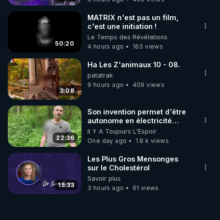
MATRIX n'est pas un film,
c'est une initiation !
Le Temps des Révélations
50:20
4 hours ago
163 views
Ha Les Z'animaux 10 - 08.
patatrak
9 hours ago
409 views
3:08
Son invention permet d'être
autonome en électricité
avec un simple ruisseau
Il Y A Toujours L'Espoir
22:36
One day ago
1.8 k views
Les Plus Gros Mensonges
sur le Cholestérol
Savoir plus
15:33
3 hours ago
61 views