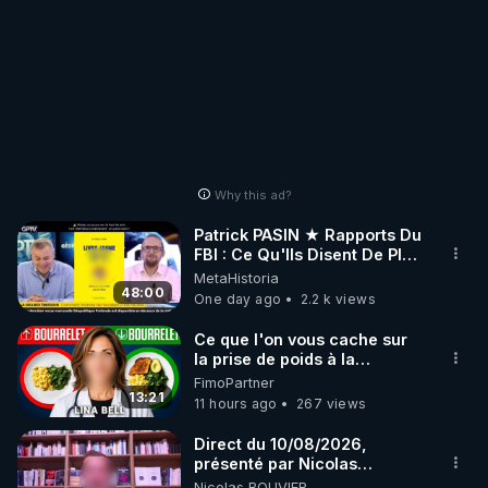
Why this ad?
Patrick PASIN ★ Rapports Du
FBI : Ce Qu'Ils Disent De Plus
Grave Sur Hitler
MetaHistoria
48:00
One day ago
2.2 k views
Ce que l'on vous cache sur
la prise de poids à la
ménopause
FimoPartner
13:21
11 hours ago
267 views
Direct du 10/08/2026,
présenté par Nicolas
BOUVIER
Nicolas BOUVIER