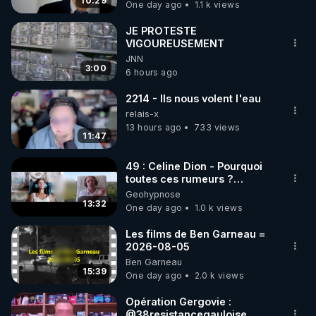
carbone.
10:29
One day ago
1.1 k views
code : REGENERE10

JE PROTESTE
▶ 30 jours gratuit sur l’application de méditation et 
VIGOUREUSEMENT
JNN
de bien-être ENVOL :

3:00
6 hours ago
Rendez-vous sur 
https://www.envol.app/code
 avec 
le code : REGENERE
2214 - Ils nous volent l'eau
relais-x
13 hours ago
733 views
11:47
49 : Celine Dion - Pourquoi
toutes ces rumeurs ?
Enquête sous hypnose
Geohypnose
13:32
One day ago
1.0 k views
Les films de Ben Garneau =
2026-08-05
Ben Garneau
15:39
One day ago
2.0 k views
Opération Gergovie :
‪@38resistancegauloise‬