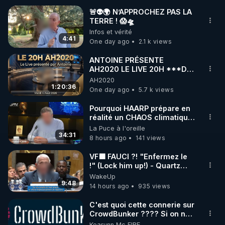
🚨👽🌍 N’APPROCHEZ PAS LA
TERRE ! 😱🛸
🌱 INSTAGRAM

Infos et vérité
4:41
One day ago
2.1 k views
https://www.instagram.com/rdlr_thierrycasasnovas/
http://rgnr.li/instagram
ANTOINE PRÉSENTE
AH2020 LE LIVE 20H ***DU
04/08/2026*** 📷LE
AH2020
🌱 LA NEWSLETTER

GRAND RÉVEIL EST EN
1:20:36
One day ago
5.7 k views
Pour ne pas rater l’actualité RGNR (stages, 
MARCHE 📷
Pourquoi HAARP prépare en
réalité un CHAOS climatique,
http://rgnr.li/news
on répond
La Puce à l'oreille
34:31
8 hours ago
141 views
🌱 VIDÉOS NON CENSURÉES SUR ODYSEE 

Toutes les vidéos Youtube sont aussi sur la 
VF🟩 FAUCI ?! "Enfermez le
!" (Lock him up!) - Quartz
Traduction
WakeUp
http://rgnr.li/odysee
9:48
14 hours ago
935 views
🌱 LES STAGES EN PRÉSENTIEL

C'est quoi cette connerie sur
CrowdBunker ???? Si on ne
peut plus publier, c'est un
Kearunn Mc EIRE