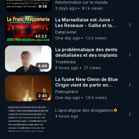
débuté le 11 septembre 2001
Réinformation sur le monde
?
9:16
2 days ago
8.1 k views
La Marseillaise est Juive -
Les Reseaux - Gallia et la
France - Symbolisme
DataCenter
42:22
One day ago
1.2 k views
La problématique des dents
dévitalisées et des implants
TrueMedia
4:46
6 hours ago
27 views
La fusée New Glenn de Blue
Origin vient de partir en
fumée.
Platosphère
2:43
One day ago
1.6 k views
L'apocalypse des divulgations
4 hours ago