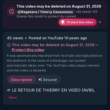
This video may be deleted on August 31, 2026
still needs 125
Regenere / Thierry Casasnovas
Shields this month to protect its content
Protect this video
43 views
Posted on YouTube 10 years ago
This video may be deleted on August 31, 2026 —
Protect this video
It was automatically imported from YouTube and replicated on
this platform.
In the case of a blockage, our system
automatically takes over. The YouTube video player remains
until the video is blocked.
Description
Résumé
🌱 LE RETOUR DE THIERRY EN VIDÉO (AVRIL 
2022)!

More
Découvrez la saison 2 des vidéos sur le nouveau 