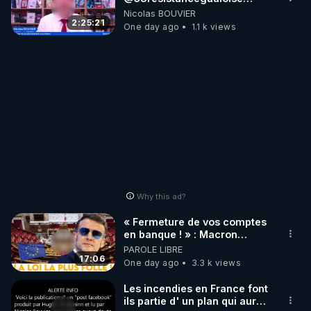
‪@MarionSigautOfficiel‬
Nicolas BOUVIER
‪@gladysriifard5710‬ Laëtitia
2:25:21
One day ago
1.1 k views
Why this ad?
« Fermeture de vos comptes
en banque ! » : Macron
impose une loi folle !
PAROLE LIBRE
17:06
One day ago
3.3 k views
Les incendies en France font
ils partie d' un plan qui aurait