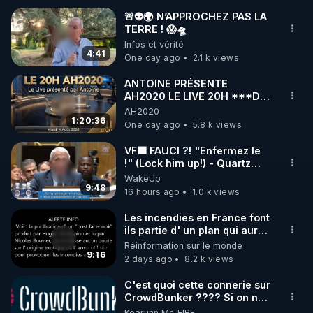
🚨👽🌍 N’APPROCHEZ PAS LA
TERRE ! 😱🛸
🌱 INSTAGRAM

Infos et vérité
4:41
One day ago
2.1 k views
https://www.instagram.com/rdlr_thierrycasasnovas/
http://rgnr.li/instagram
ANTOINE PRÉSENTE
AH2020 LE LIVE 20H ***DU
04/08/2026*** 📷LE
AH2020
🌱 LA NEWSLETTER

GRAND RÉVEIL EST EN
1:20:36
One day ago
5.8 k views
Pour ne pas rater l’actualité RGNR (stages, 
MARCHE 📷
VF🟩 FAUCI ?! "Enfermez le
!" (Lock him up!) - Quartz
http://rgnr.li/news
Traduction
WakeUp
9:48
16 hours ago
1.0 k views
🌱 VIDÉOS NON CENSURÉES SUR ODYSEE 

Toutes les vidéos Youtube sont aussi sur la 
Les incendies en France font
ils partie d' un plan qui aurait
débuté le 11 septembre 2001
Réinformation sur le monde
http://rgnr.li/odysee
?
9:16
2 days ago
8.2 k views
🌱 LES STAGES EN PRÉSENTIEL

C'est quoi cette connerie sur
CrowdBunker ???? Si on ne
peut plus publier, c'est un
Kearunn Mc EIRE