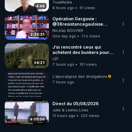
TrueMedia
4:46
8 hours ago
61 views
Opération Gergovie :
‪@38resistancegauloise‬
‪@MarionSigautOfficiel‬
Nicolas BOUVIER
‪@gladysriifard5710‬ Laëtitia
2:25:21
One day ago
1.1 k views
J’ai rencontré ceux qui
achètent des bunkers pour
survivre à la fin du monde
LEF
56:21
7 hours ago
101 views
L'apocalypse des divulgations
7 hours ago
Direct du 05/08/2026
Julie & Leelou Lives
12 hours ago
220 views
4:05:56