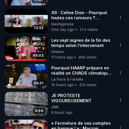
11:47
code : REGENERE10

49 : Celine Dion - Pourquoi
▶ 30 jours gratuit sur l’application de méditation et 
toutes ces rumeurs ?
Enquête sous hypnose
Geohypnose
de bien-être ENVOL :

13:32
One day ago
1.1 k views
Rendez-vous sur 
https://www.envol.app/code
 avec 
le code : REGENERE
Les sept signes de la fin des
temps selon l’intervenant
misterx
49:03
11 hours ago
296 views
Pourquoi HAARP prépare en
réalité un CHAOS climatique,
on répond
La Puce à l'oreille
34:31
10 hours ago
214 views
JE PROTESTE
VIGOUREUSEMENT
JNN
3:00
9 hours ago
« Fermeture de vos comptes
en banque ! » : Macron