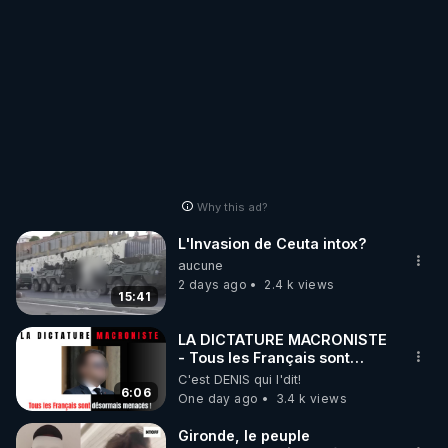
Why this ad?
L'Invasion de Ceuta intox?
aucune
2 days ago
2.4 k views
15:41
LA DICTATURE MACRONISTE
- Tous les Français sont
désormais menacés !
C'est DENIS qui l'dit!
6:06
One day ago
3.4 k views
Gironde, le peuple