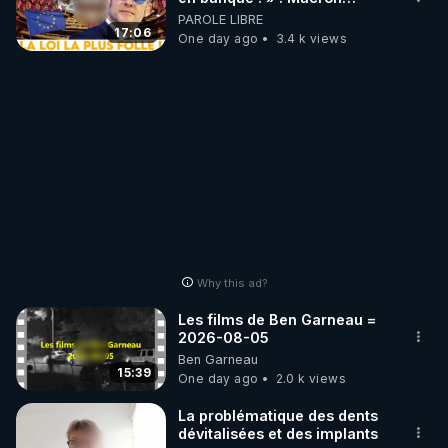
impose une loi folle !
PAROLE LIBRE
17:06
One day ago
3.4 k views
Why this ad?
Les films de Ben Garneau =
2026-08-05
Ben Garneau
15:39
One day ago
2.0 k views
La problématique des dents
dévitalisées et des implants