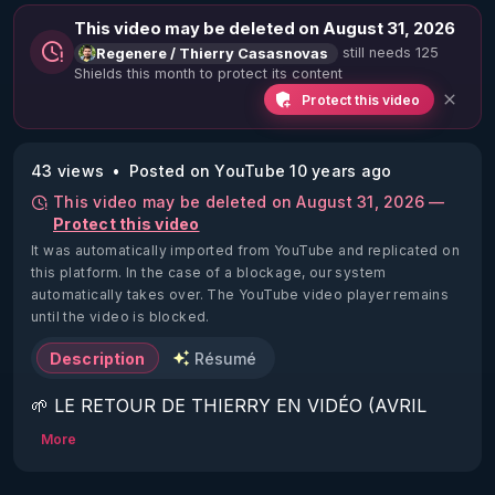
This video may be deleted on August 31, 2026
still needs 125
Regenere / Thierry Casasnovas
Shields this month to protect its content
Protect this video
43 views
Posted on YouTube 10 years ago
This video may be deleted on August 31, 2026 —
Protect this video
It was automatically imported from YouTube and replicated on
this platform.
In the case of a blockage, our system
automatically takes over. The YouTube video player remains
until the video is blocked.
Description
Résumé
🌱 LE RETOUR DE THIERRY EN VIDÉO (AVRIL 
2022)!

More
Découvrez la saison 2 des vidéos sur le nouveau 