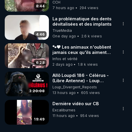
de mal polish"
CCH
8:44
7 hours ago
294 views
La problématique des dents
dévitalisées et des implants
TrueMedia
4:46
One day ago
2.6 k views
🐾💖 Les animaux n'oublient
jamais ceux qu'ils aiment…
🥹❤️
Infos et vérité
6:28
2 days ago
1.8 k views
Allô Loupdi 186 - Célérus -
(Libre Antenne) - Loup
Divergent 2026.08.06
Loup_Divergent_Reposts
3:20:08
13 hours ago
605 views
Dernière vidéo sur CB
Excaliburnes
11 hours ago
954 views
19:49