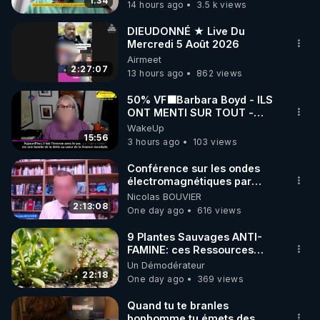
France
1:34
14 hours ago
3.5 k views
code : REGENERE10

DIEUDONNÉ ★ Live Du
▶ 30 jours gratuit sur l’application de méditation et 
Mercredi 5 Août 2026
Airmeet
de bien-être ENVOL :

2:27:07
13 hours ago
862 views
Rendez-vous sur 
https://www.envol.app/code
 avec 
le code : REGENERE
50% VF🟩Barbara Boyd - ILS
ONT MENTI SUR TOUT -
Jocelyne Traduction
WakeUp
15:56
3 hours ago
103 views
Conférence sur les ondes
électromagnétiques par
Grégoire Caustru et Bart de
Nicolas BOUVIER
Wever !
2:13:08
One day ago
616 views
9 Plantes Sauvages ANTI-
FAMINE: ces Ressources
NUTRITIVES&MéDICINALES"gratuite
Un Démodérateur
JARDIN&des Haies
22:18
One day ago
369 views
Quand tu te branles
bonhomme tu émets des