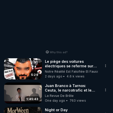
Why this ad?
Le piège des voitures
électriques se referme sur
les usagers !
Notre Réalité Est Falsifiée Et Fausse
5:29
2 days ago
4.6 k views
Juan Branco à Tarnos:
Ceuta, le narcotrafic et le
pouvoir en France
La Revue De Brêle
1:45:43
One day ago
763 views
Night or Day