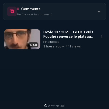
https://www.rgnr.fr/presentation.html
0
Comments
Be the first to comment
🌱 LE MAGAZINE RÉGÉNÈRE 

http://rgnr.li/ymag
Covid 19 : 2021 - Le Dr. Louis
Fouché renverse le plateau
🌱 LA BOUTIQUE DU MAGAZINE

de CNews !
Finalscape
Pour obtenir les anciens numéros que vous avez 
5:48
3 hours ago
441 views
https://boutique.magazine-regenere.fr/
🌱 FIL TELEGRAM

Écoutez les podcasts gratuits de Thierry et les 
https://t.me/rgnr_fr
🌱 FACEBOOK

Why this ad?
http://rgnr.li/facebook