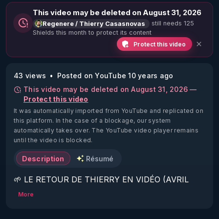
This video may be deleted on August 31, 2026
still needs 125
Regenere / Thierry Casasnovas
Shields this month to protect its content
Protect this video
43 views
Posted on YouTube 10 years ago
This video may be deleted on August 31, 2026 —
Protect this video
It was automatically imported from YouTube and replicated on
this platform.
In the case of a blockage, our system
automatically takes over. The YouTube video player remains
until the video is blocked.
Description
Résumé
🌱 LE RETOUR DE THIERRY EN VIDÉO (AVRIL 
2022)!

More
Découvrez la saison 2 des vidéos sur le nouveau 