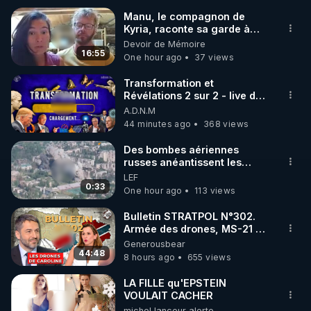
Manu, le compagnon de
Kyria, raconte sa garde à
🌱 INSTAGRAM

vue musclée. PARTAGEZ!
Devoir de Mémoire
16:55
One hour ago
37 views
https://www.instagram.com/rdlr_thierrycasasnovas/
http://rgnr.li/instagram
Transformation et
Révélations 2 sur 2 - live du
07/08/26
A.D.N.M
🌱 LA NEWSLETTER

44 minutes ago
368 views
Pour ne pas rater l’actualité RGNR (stages, 
Des bombes aériennes
russes anéantissent les
http://rgnr.li/news
centres de contrôle de
LEF
drones de 3 brigades
0:33
One hour ago
113 views
🌱 VIDÉOS NON CENSURÉES SUR ODYSEE 

ukrainienne
Toutes les vidéos Youtube sont aussi sur la 
Bulletin STRATPOL N°302.
Armée des drones, MS-21 en
série, missiles coréens.
Generousbear
http://rgnr.li/odysee
07.08.2026.
44:48
8 hours ago
655 views
🌱 LES STAGES EN PRÉSENTIEL

LA FILLE qu'EPSTEIN
VOULAIT CACHER
michel lanceur alerte