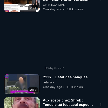
ondes ils ont juste omis de
OHM ÉGA MAN
t'expliquer
9:36
One day ago
3.8 k views
Why this ad?
2216 - L'état des banques
relais-x
One day ago
1.8 k views
2:18
Aux zozos chez Shrek :
"encule toi tout seul espèce