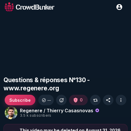
Questions & réponses N°130 -
www.regenere.org
Subscribe
0
—
Regenere / Thierry Casasnovas
3.5 k subscribers
This video may be deleted on August 31, 2026