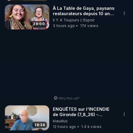
_________

À La Table de Gaya, paysans
restaurateurs depuis 10 ans
dans l'Ariège
Il Y A Toujours L'Espoir
LES CODES PROMO DES PARTENAIRES

26:00
3 hours ago
174 views
▶ 10 % de réduction sur toute la boutique 
WARMCOOK (Kuvings) : 

Rendez-vous sur : 
http://rgnr.li/warmcook
 avec le 
code : REGENERE10

▶ 10 % de réduction sur une sélection de produits 
de la boutique VIDYA : 

Rendez-vous sur : 
http://rgnr.li/vidya
 avec le code : 
REGENERE10

Why this ad?
▶ 10 % de réduction sur les extracteurs de la 
ENQUÊTES sur l'INCENDIE
marque SANA : 

de Gironde (7_8_26) -
Philippe WEBER
klaudius
Rendez-vous sur 
http://rgnr.li/lechoubrave
 avec le 
18:34
12 hours ago
1.4 k views
code : REGENERE10
