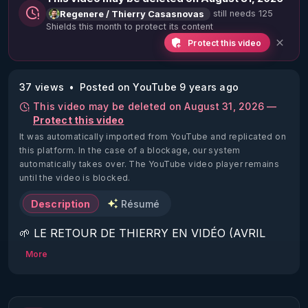
still needs 125
Regenere / Thierry Casasnovas
Shields this month to protect its content
Protect this video
37 views
Posted on YouTube 9 years ago
This video may be deleted on August 31, 2026 —
Protect this video
It was automatically imported from YouTube and replicated on
this platform.
In the case of a blockage, our system
automatically takes over. The YouTube video player remains
until the video is blocked.
Description
Résumé
🌱 LE RETOUR DE THIERRY EN VIDÉO (AVRIL 
2022)!

More
Découvrez la saison 2 des vidéos sur le nouveau 
https://www.rgnr.fr/presentation.html