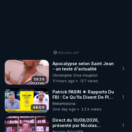
Why this ad?
Apocalypse selon Saint Jean
- un texte d'actualité
Christophe Cros Houplon
33:20
11 hours ago
127 views
Patrick PASIN ★ Rapports Du
FBI : Ce Qu'Ils Disent De Plus
Grave Sur Hitler
MetaHistoria
48:00
One day ago
2.2 k views
Direct du 10/08/2026,
présenté par Nicolas
BOUVIER
Nicolas BOUVIER