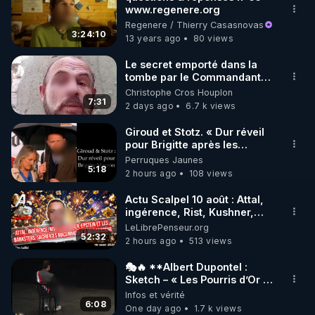
www.regenere.org
🌱 INSTAGRAM

Regenere / Thierry Casasnovas
3:24:10
13 years ago
80 views
https://www.instagram.com/rdlr_thierrycasasnovas/
http://rgnr.li/instagram
Le secret emporté dans la
tombe par le Commandant
Cousteau le 25 juin 1997
Christophe Cros Houplon
🌱 LA NEWSLETTER

7:31
2 days ago
6.7 k views
Pour ne pas rater l’actualité RGNR (stages, 
Giroud et Stotz. « Dur réveil
pour Brigitte après les
http://rgnr.li/news
élections européennes ».
Perruques Jaunes
5:18
2 hours ago
108 views
🌱 VIDÉOS NON CENSURÉES SUR ODYSEE 

Toutes les vidéos Youtube sont aussi sur la 
Actu Scalpel 10 août : Attal,
ingérence, Rist, Kushner,
Epstein, sacrifices
LeLibrePenseur.org
http://rgnr.li/odysee
maçonniques à Madagascar
52:32
2 hours ago
513 views
🌱 LES STAGES EN PRÉSENTIEL

🎭🔥 **Albert Dupontel :
Sketch – « Les Pourris d’Or »
🏆💰**
Infos et vérité
http://rgnr.li/stages
6:08
One day ago
1.7 k views