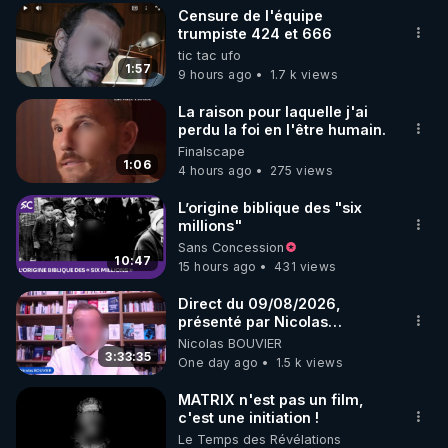
Censure de l'équipe
▶ 30 jours gratuit sur l’application de méditation et 
trumpiste 424 et 666
tic tac ufo
de bien-être ENVOL :

1:57
9 hours ago
1.7 k views
Rendez-vous sur 
https://www.envol.app/code
 avec 
le code : REGENERE
La raison pour laquelle j'ai
perdu la foi en l'être humain.
Finalscape
1:06
4 hours ago
275 views
L’origine biblique des "six
millions"
Sans Concession
10:47
15 hours ago
431 views
Direct du 09/08/2026,
présenté par Nicolas
BOUVIER
Nicolas BOUVIER
3:33:35
One day ago
1.5 k views
MATRIX n'est pas un film,
c'est une initiation !
Le Temps des Révélations