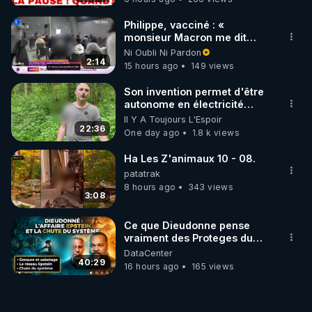
TRAVERSÉE DE LA MER
ROUGE
Philippe, vacciné : «
monsieur Macron me dit
qu'il emmerde ma fille, donc
Ni Oubli Ni Pardon
moi je suis insulté »
2:14
15 hours ago
149 views
Son invention permet d'être
autonome en électricité
avec un simple ruisseau
Il Y A Toujours L'Espoir
22:36
One day ago
1.8 k views
Ha Les Z'animaux 10 - 08.
patatrak
8 hours ago
343 views
3:08
Ce que Dieudonne pense
vraiment des Proteges du
reseau Epstein - GPTV
DataCenter
40:29
16 hours ago
165 views