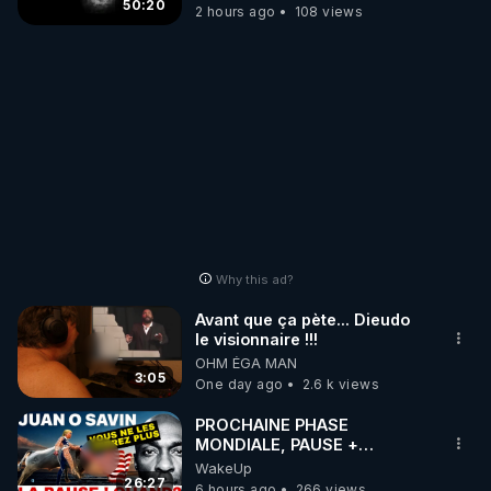
50:20
2 hours ago
108 views
Why this ad?
Avant que ça pète... Dieudo
le visionnaire !!!
OHM ÉGA MAN
3:05
One day ago
2.6 k views
PROCHAINE PHASE
MONDIALE, PAUSE +
ÉLECTIONS HONNÊTES
WakeUp
PARTOUT, COMME MOÏSE
26:27
6 hours ago
266 views