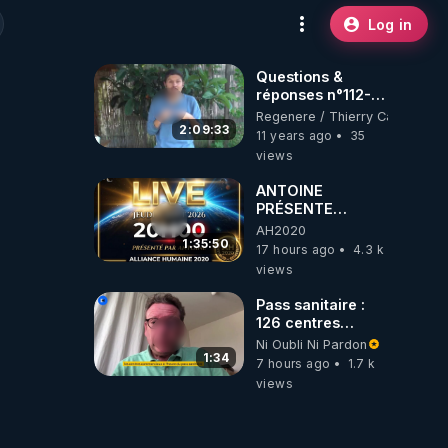
Log in
Questions &
réponses n°112-
www.regenere.org
Regenere / Thierry Casasnova
2:09:33
11 years ago
35
views
ANTOINE
PRÉSENTE
AH2020 LE LIVE
AH2020
20H ***DU
1:35:50
17 hours ago
4.3 k
06/08/2026***
views
Pass sanitaire :
126 centres
commerciaux
Ni Oubli Ni Pardon
concernés par
1:34
7 hours ago
1.7 k
l'obligation dans
views
toute la France