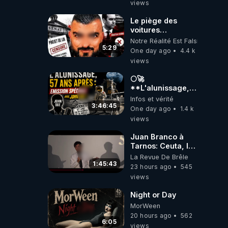
views
Le piège des
voitures
électriques se
Notre Réalité Est Falsifiée Et F
referme sur les
5:29
One day ago
4.4 k
usagers !
views
🌕🚀
**L'alunissage,
57 ans après :
Infos et vérité
Émission spéciale
3:46:45
One day ago
1.4 k
avec John Doe
views
!** 👨 🚀✨
Juan Branco à
Tarnos: Ceuta, le
narcotrafic et le
La Revue De Brêle
pouvoir en France
1:45:43
23 hours ago
545
views
Night or Day
MorWeen
20 hours ago
562
6:05
views