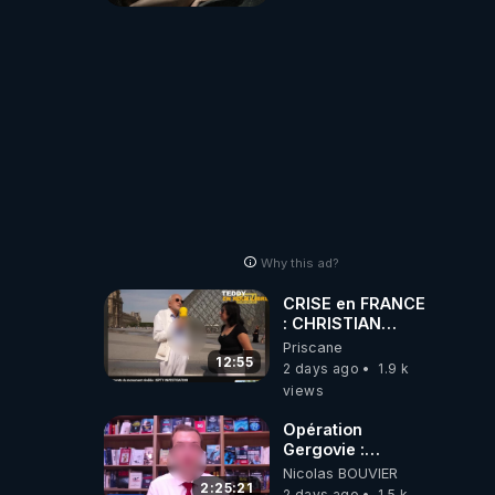
Why this ad?
CRISE en FRANCE
: CHRISTIAN
COTTEN FAIT une
Priscane
étrange
12:55
2 days ago
1.9 k
découverte
views
Opération
Gergovie :
‪@38resistancegauloise‬
Nicolas BOUVIER
‪@MarionSigautOfficiel‬
2:25:21
2 days ago
1.5 k