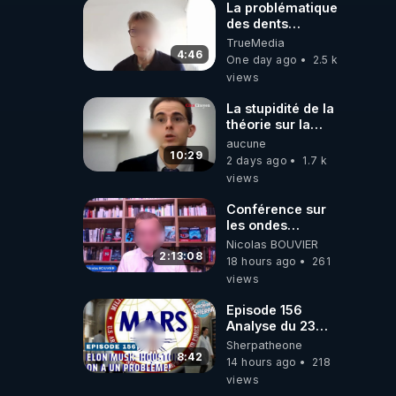
La problématique
des dents
dévitalisées et
TrueMedia
des implants
4:46
One day ago
2.5 k
views
La stupidité de la
théorie sur la
responsabilité de
aucune
l’homme
10:29
2 days ago
1.7 k
concernant le
views
dioxyde de
carbone.
Conférence sur
les ondes
électromagnétiques
Nicolas BOUVIER
par Grégoire
2:13:08
18 hours ago
261
Caustru et Bart de
views
Wever !
Episode 156
Analyse du 23
février 2025 Elon
Sherpatheone
Musk : Houston ,
8:42
14 hours ago
218
on a un problème
views
!