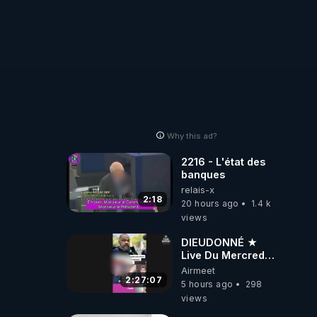
Why this ad?
2216 - L'état des
banques
relais-x
2:18
20 hours ago
1.4 k
views
DIEUDONNÉ ★
Live Du Mercredi
5 Août 2026
Airmeet
2:27:07
5 hours ago
298
views