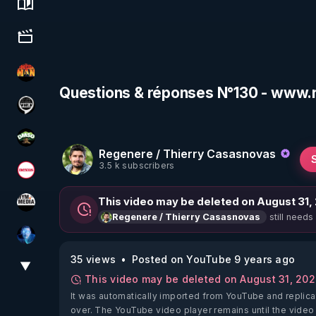
Science, history & spirituality
Culture, media & entertainment
OHM ÉGA MAN
Questions & réponses N°130 - www.
Notre Réalité Est Falsifiée Et Fausse
DMSO pour TOUS
Regenere / Thierry Casasnovas
3.5 k subscribers
Magazine Nexus
This video may be deleted on August 31,
HYM.MEDIA
still needs
Regenere / Thierry Casasnovas
AH2020
35 views
Posted on YouTube 9 years ago
▼
View More
This video may be deleted on August 31, 20
It was automatically imported from YouTube and replica
over. The YouTube video player remains until the video