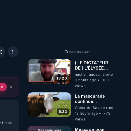
Why this ad?
( LE DICTATEUR
DE ) L'ÉLYSÉE
PANIQUE : PIERRE
michel lanceur alerte
GUILLAUME
13:20
3 hours ago
330
MERCADAL
views
eo
BALANCE TOUT
La mascarade
continue...
Coeur de Savoie radioweb TV
5:22
13 hours ago
778
views
y takes
Message pour
Message pour