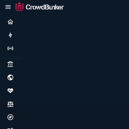
Current
Rushes
Live
Politics & institutions
World & geopolitics
Health, food & wellbeing
Society, justice & freedoms
Economy, environment & technology