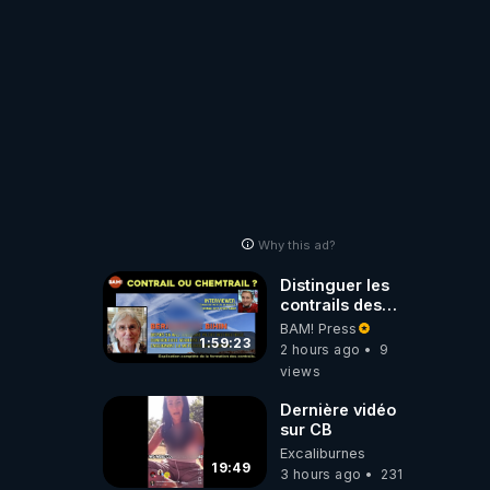
Why this ad?
Distinguer les
contrails des
chemtrails par
BAM! Press
Bernadette Bihin
1:59:23
2 hours ago
9
views
Dernière vidéo
sur CB
Excaliburnes
19:49
3 hours ago
231