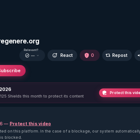
regenere.org
Relevant?
React
0
Repost
—
Subscribe
 2026
Protect this vid
 125 Shields this month to protect its content
26 —
Protect this video
ted on this platform.
In the case of a blockage, our system automaticall
 is blocked.