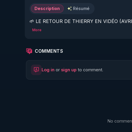
Description
Résumé
🌱 LE RETOUR DE THIERRY EN VIDÉO (AVRIL
More
https://www.rgnr.fr/presentation.html
🌱 LE MAGAZINE RÉGÉNÈRE 

COMMENTS
http://rgnr.li/ymag
Log in
or
sign up
to comment.
🌱 LA BOUTIQUE DU MAGAZINE

https://boutique.magazine-regenere.fr/
🌱 FIL TELEGRAM

https://t.me/rgnr_fr
No comments