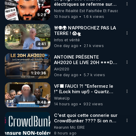
électriques se referme sur
🌱 INSTAGRAM

les usagers !
Notre Réalité Est Falsifiée Et Fausse
5:29
10 hours ago
1.6 k views
https://www.instagram.com/rdlr_thierrycasasnovas/
http://rgnr.li/instagram
🚨👽🌍 N’APPROCHEZ PAS LA
TERRE ! 😱🛸
Infos et vérité
🌱 LA NEWSLETTER

4:41
One day ago
2.1 k views
Pour ne pas rater l’actualité RGNR (stages, 
ANTOINE PRÉSENTE
AH2020 LE LIVE 20H ***DU
http://rgnr.li/news
04/08/2026*** 📷LE
AH2020
GRAND RÉVEIL EST EN
1:20:36
One day ago
5.7 k views
🌱 VIDÉOS NON CENSURÉES SUR ODYSEE 

MARCHE 📷
Toutes les vidéos Youtube sont aussi sur la 
VF🟩 FAUCI ?! "Enfermez le
!" (Lock him up!) - Quartz
Traduction
WakeUp
http://rgnr.li/odysee
9:48
14 hours ago
932 views
🌱 LES STAGES EN PRÉSENTIEL

C'est quoi cette connerie sur
CrowdBunker ???? Si on ne
peut plus publier, c'est un
Kearunn Mc EIRE
http://rgnr.li/stages
peu de la censure. Ne payez
8 hours ago