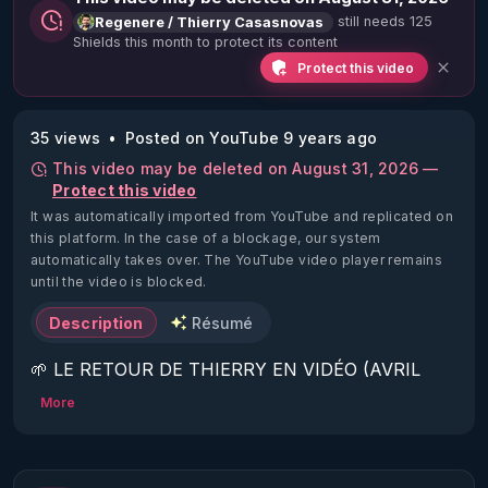
still needs 125
Regenere / Thierry Casasnovas
Shields this month to protect its content
Protect this video
35 views
Posted on YouTube 9 years ago
This video may be deleted on August 31, 2026 —
Protect this video
It was automatically imported from YouTube and replicated on
this platform.
In the case of a blockage, our system
automatically takes over. The YouTube video player remains
until the video is blocked.
Description
Résumé
🌱 LE RETOUR DE THIERRY EN VIDÉO (AVRIL 
2022)!

More
Découvrez la saison 2 des vidéos sur le nouveau 
https://www.rgnr.fr/presentation.html