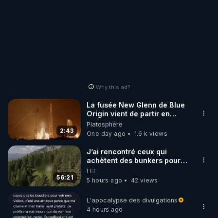
Why this ad?
La fusée New Glenn de Blue
Origin vient de partir en
fumée.
Platosphère
2:43
One day ago
1.6 k views
J’ai rencontré ceux qui
achètent des bunkers pour
survivre à la fin du monde
LEF
56:21
5 hours ago
42 views
L'apocalypse des divulgations
4 hours ago