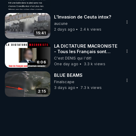
L'Invasion de Ceuta intox?
aucune
2 days ago
2.4 k views
15:41
LA DICTATURE MACRONISTE
- Tous les Français sont
désormais menacés !
C'est DENIS qui l'dit!
6:06
One day ago
3.3 k views
BLUE BEAMS
Finalscape
3 days ago
7.3 k views
2:15