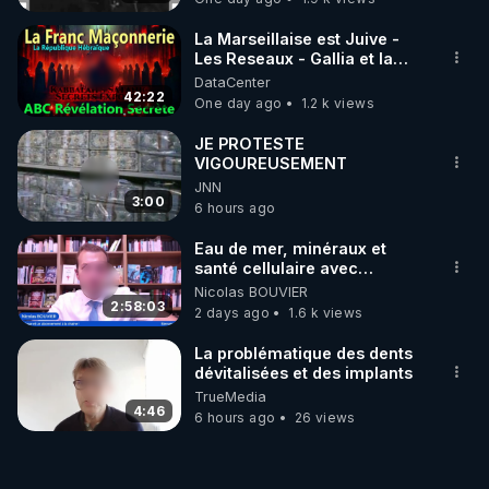
La Marseillaise est Juive -
Les Reseaux - Gallia et la
France - Symbolisme
DataCenter
42:22
One day ago
1.2 k views
JE PROTESTE
VIGOUREUSEMENT
JNN
3:00
6 hours ago
Eau de mer, minéraux et
santé cellulaire avec
Grégoire Cadeau
Nicolas BOUVIER
2:58:03
2 days ago
1.6 k views
La problématique des dents
dévitalisées et des implants
TrueMedia
4:46
6 hours ago
26 views