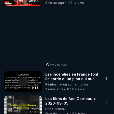
49:03
8 hours ago
221 views
Why this ad?
Les incendies en France font
ils partie d' un plan qui aurait
débuté le 11 septembre 2001
Réinformation sur le monde
?
9:16
2 days ago
8.1 k views
Les films de Ben Garneau =
2026-08-05
Ben Garneau
15:39
One day ago
1.9 k views