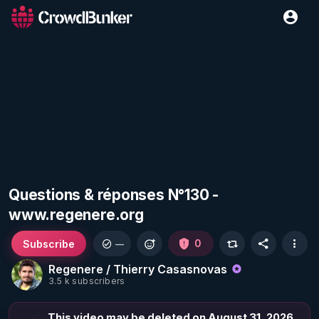
Questions & réponses N°130 -
www.regenere.org
Subscribe
0
—
Regenere / Thierry Casasnovas
3.5 k subscribers
This video may be deleted on August 31, 2026