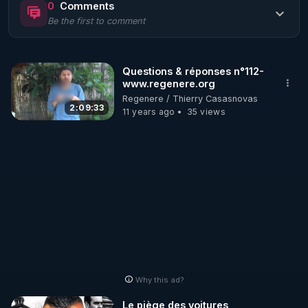
0
Comments
Be the first to comment
🌱 LE MAGAZINE RÉGÉNÈRE 

http://rgnr.li/ymag
Questions & réponses n°112-
www.regenere.org
🌱 LA BOUTIQUE DU MAGAZINE

Regenere / Thierry Casasnovas
Pour obtenir les anciens numéros que vous avez 
2:09:33
11 years ago
35 views
https://boutique.magazine-regenere.fr/
🌱 FIL TELEGRAM

Écoutez les podcasts gratuits de Thierry et les 
https://t.me/rgnr_fr
🌱 FACEBOOK

Why this ad?
http://rgnr.li/facebook
Le piège des voitures