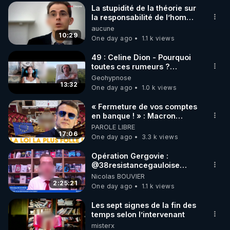
La stupidité de la théorie sur
▶ 30 jours gratuit sur l’application de méditation et 
la responsabilité de l’homme
concernant le dioxyde de
aucune
de bien-être ENVOL :

carbone.
10:29
One day ago
1.1 k views
Rendez-vous sur 
https://www.envol.app/code
 avec 
le code : REGENERE
49 : Celine Dion - Pourquoi
toutes ces rumeurs ?
Enquête sous hypnose
Geohypnose
13:32
One day ago
1.0 k views
« Fermeture de vos comptes
en banque ! » : Macron
impose une loi folle !
PAROLE LIBRE
17:06
One day ago
3.3 k views
Opération Gergovie :
‪@38resistancegauloise‬
‪@MarionSigautOfficiel‬
Nicolas BOUVIER
‪@gladysriifard5710‬ Laëtitia
2:25:21
One day ago
1.1 k views
Les sept signes de la fin des
temps selon l’intervenant
misterx