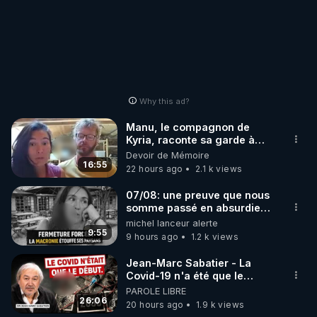
Why this ad?
Manu, le compagnon de
Kyria, raconte sa garde à
vue musclée. PARTAGEZ!
Devoir de Mémoire
16:55
22 hours ago
2.1 k views
07/08: une preuve que nous
somme passé en absurdie
une dictature qui veut faire
michel lanceur alerte
taire ses opposant !
9:55
9 hours ago
1.2 k views
Jean-Marc Sabatier - La
Covid-19 n'a été que le
début - L'ARNm & l'ARNm-aa
PAROLE LIBRE
jusqu où auront-t-il ?
26:06
20 hours ago
1.9 k views