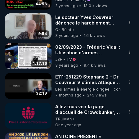
44:56
2 years ago
13.0 k views
MERCI DE VOTER POUR CETTE VIDEO EN 
CLIQUANT SUR ^ EN BAS A DROITE OU EST 
Le docteur Yves Couvreur
dénonce le harcèlement
ECRIT "P 50%" !!!

électromagnétique et en
Oz Réinfo
réseau
9:54
3 years ago
1.6 k views
MERCI DE ME SOUTENIR EN CLIQUANT EN BAS 
A DROITE SUR "SOUTENIR" (CROWDBUNKER).

02/09/2023 - Frédéric Vidal :
Utilisation d'armes
psychotroniques et IA
JSF - TV
1:17:16
3 years ago
9.4 k views
https://crowdbunker.com/@bestofcomputer
E111-251229 Stephane 2 - Dr
Couvreur Victimes Attaque
Psychotroniques
Les armes à énergie dirigée... contre nous t
https://www.youtube.com/@bestofcomputer
Electromagnetiques
32:19
7 months ago
245 views
Harcelement
Allez tous voir la page
d'accueil de Crowdbunker,
https://vk.com/bestofcomputer
et descendez sur 30 pages :
TRUMAN+
vous n'y trouverez plus
One year ago
aucune de mes vidéos
(récentes ou anciennes). ce
https://odysee.com/@Bestofcomputer:1
ANTOINE PRÉSENTE