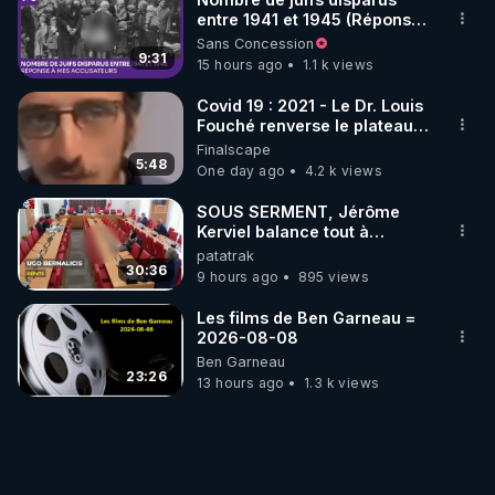
entre 1941 et 1945 (Réponse
à mes accusateurs)
Sans Concession
9:31
15 hours ago
1.1 k views
Covid 19 : 2021 - Le Dr. Louis
Fouché renverse le plateau
de CNews !
Finalscape
5:48
One day ago
4.2 k views
SOUS SERMENT, Jérôme
Kerviel balance tout à
l'Assemblée !
patatrak
30:36
9 hours ago
895 views
Les films de Ben Garneau =
2026-08-08
Ben Garneau
23:26
13 hours ago
1.3 k views