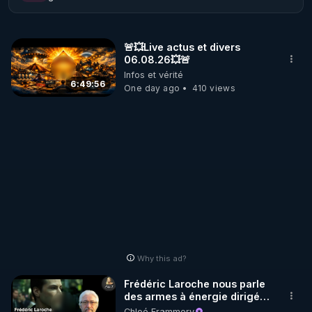
https://www.youtube.com/@treffainguypascal
🚨💥Live actus et divers
06.08.26💥🚨
Infos et vérité
https://www.facebook.com/profile.php?
6:49:56
One day ago
410 views
id=100001857557951
https://t.me/treffainguypascal
https://treffainguy.onlc.eu/14-Bibliographie.html
Venez poser vos questions pendant le Live dans les 
Chat (sur CrowdBunker, YouTube, VK, Odysee, 
Why this ad?
Facebook, Rumble, ...), ou venez à l'écran (micro 
Frédéric Laroche nous parle
des armes à énergie dirigée
https://tinyurl.com/bestoflivechat
ciblant des individus
Chloé Frammery