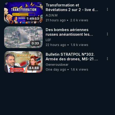
Transformation et
Révélations 2 sur 2 - live du
07/08/26
A.D.N.M
1:49:53
21 hours ago
2.0 k views
Des bombes aériennes
russes anéantissent les
centres de contrôle de
LEF
drones de 3 brigades
0:33
22 hours ago
1.9 k views
ukrainienne
Bulletin STRATPOL N°302.
Armée des drones, MS-21 en
série, missiles coréens.
Generousbear
07.08.2026.
44:48
One day ago
1.6 k views