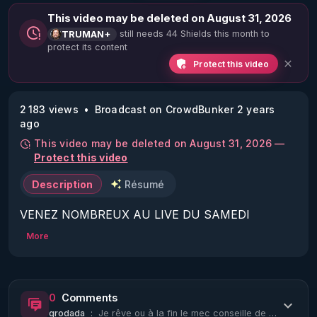
This video may be deleted on August 31, 2026
still needs 44 Shields this month to
TRUMAN+
protect its content
Protect this video
2 183 views
Broadcast on CrowdBunker 2 years
ago
This video may be deleted on August 31, 2026 —
Protect this video
Description
Résumé
VENEZ NOMBREUX AU LIVE DU SAMEDI 
13/07/24 21H (nouvel horaire d'été : 21h) :

More
La Vérité en Questions Vue du Star-Force Café :

Invité : Pascal Treffainguy.

Sujet : la fin spirituelle du crime d'État 
0
Comments
psychotronique.

grodada
:
Je rêve ou à la fin le mec conseille de se faire un piercing à la langue et de p...