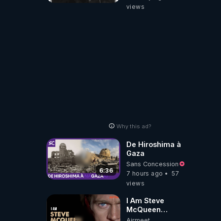
du système de
views
prévention : Le
rapport pointe du
doigt des
défaillances de
suivi. Par
exemple, en
raison de
contraintes
budgétaires, le
nombre de mères
et d'enfants
accompagnés…
Why this ad?
De Hiroshima à
Gaza
Sans Concession
6:36
7 hours ago
57
views
I Am Steve
McQueen
⎮Documentaire
Airmeet