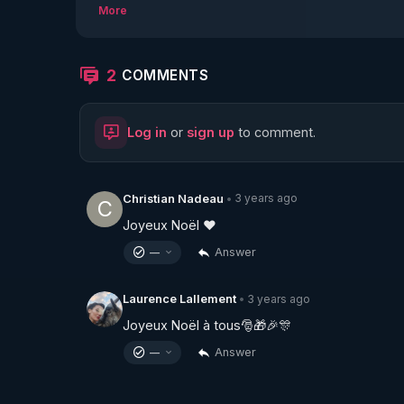
Ce Live a été interrompu 2 fois et est donc à voi
More
https://crowdbunker.com/v/3ef65kAt
2
COMMENTS
https://crowdbunker.com/v/reMbHzWU
Log in
or
sign up
to comment.
3 years ago
Christian Nadeau
•
C
Joyeux Noël ♥️
Answer
—
3 years ago
Laurence Lallement
•
Joyeux Noël à tous🎅🎁🎉🎊
Answer
—