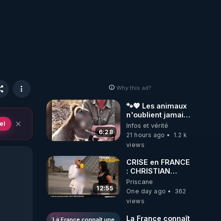
Why this ad?
🐾💖 Les animaux
n'oublient jamais
ceux qu'ils
el
Infos et vérité
aiment… 🥹❤️
6:28
21 hours ago
1.2 k
views
CRISE en FRANCE
: CHRISTIAN
COTTEN FAIT une
Priscane
étrange
12:55
One day ago
362
découverte
views
La France connaît
La France connaît une