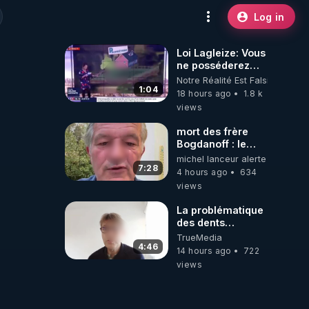
Log in
Loi Lagleize: Vous
ne posséderez
plus rien et vous
Notre Réalité Est Falsifiée Et F
serez heureux !
1:04
18 hours ago
1.8 k
views
mort des frère
Bogdanoff : le
mensonge d état
michel lanceur alerte
7:28
4 hours ago
634
views
La problématique
des dents
dévitalisées et
TrueMedia
des implants
4:46
14 hours ago
722
views