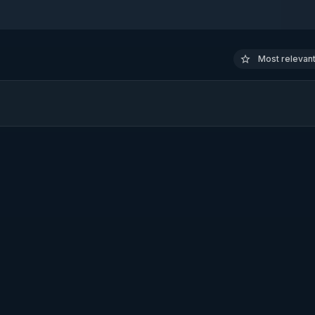
r ici :

Most relevant 