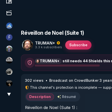
Science, history & spirituality
Culture, media & entertainment
PAROLE LIBRE
Réveillon de Noel (Suite 1)
F
Finalscape
TRUMAN+
Subscribe
3.3 k subscribers
Nicolas BOUVIER
TRUMAN+
still needs 44 Shields this
HYM.MEDIA
ActuPlus11
302 views
Broadcast on CrowdBunker 3 year
Infos et vérité
This channel's protection is incomplete — suppor
▼
View More
Description
Résumé
Réveillon de Noel (Suite 1) :
