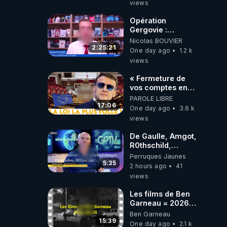
On observe
views
également une
augmentation du
Opération
nombre de
Gergovie :
grossesses
‪@38resistancegauloise‬
Nicolas BOUVIER
multiples (souvent
‪@MarionSigautOfficiel‬
2:25:21
One day ago
1.2 k
plus
‪@gladysriifard5710‬
views
complexes).Inégalités
Laëtitia
sociales et
« Fermeture de
territoriales : Les
vos comptes en
risques sont
banque ! » :
PAROLE LIBRE
amplifiés chez les
Macron impose
17:06
One day ago
3.6 k
mères touchées
une loi folle !
views
par la pauvreté ou
vivant dans des
De Gaulle, Amgot,
zones
R0thschild,
médicalement
Macron &
défavorisées. Les
Perruques Jaunes
Pompidou…
5:35
territoires
2 hours ago
41
Macron Claude
d'outre-mer et la
views
Janvier, GPTV, 18
région Île-de-
X 2024
France
Les films de Ben
enregistrent les
Garneau = 2026-
chiffres les plus
08-05
Ben Garneau
inquiétants.Crise
15:39
One day ago
2.1 k