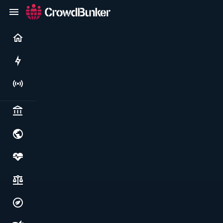
Current
Rushes
Live
Politics & institutions
World & geopolitics
Health, food & wellbeing
Society, justice & freedoms
Economy, environment & technology