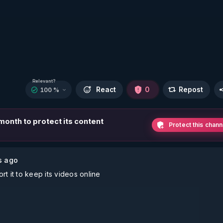
Relevant?
React
0
Repost
100 %
 month to protect its content
Protect this chann
s ago
t it to keep its videos online