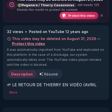
still needs 125
Regenere / Thierry Casasnovas
Shields this month to protect its content
Protect this video
32 views
Posted on YouTube 12 years ago
This video may be deleted on August 31, 2026 —
Protect this video
It was automatically imported from YouTube and replicated on
this platform.
In the case of a blockage, our system
automatically takes over. The YouTube video player remains
until the video is blocked.
Description
Résumé
🌱 LE RETOUR DE THIERRY EN VIDÉO (AVRIL 
2022)!

More
Découvrez la saison 2 des vidéos sur le nouveau 
https://www.rgnr.fr/presentation.html