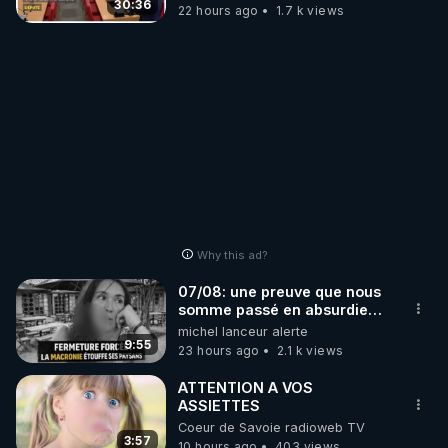
30:36
22 hours ago
1.7 k views
Why this ad?
07/08: une preuve que nous
somme passé en absurdie
une dictature qui veut faire
michel lanceur alerte
taire ses opposant !
9:55
23 hours ago
2.1 k views
ATTENTION A VOS
ASSIETTES
Coeur de Savoie radioweb TV
3:57
10 hours ago
403 views