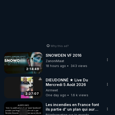
Why this ad?
SNOWDEN VF 2016
ZanoniMaat
18 hours ago
343 views
2:14:49
DIEUDONNÉ ★ Live Du
Mercredi 5 Août 2026
Airmeet
2:27:07
One day ago
1.6 k views
Les incendies en France font
ils partie d' un plan qui aurait
débuté le 11 septembre 2001
Réinformation sur le monde