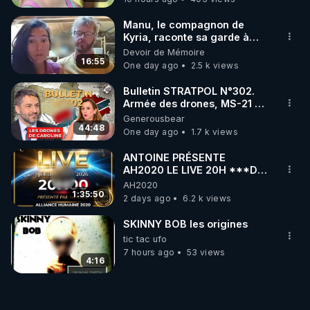
Manu, le compagnon de
Kyria, raconte sa garde à
vue musclée. PARTAGEZ!
Devoir de Mémoire
16:55
One day ago
2.5 k views
Bulletin STRATPOL N°302.
Armée des drones, MS-21 en
série, missiles coréens.
Generousbear
07.08.2026.
44:48
One day ago
1.7 k views
ANTOINE PRÉSENTE
AH2020 LE LIVE 20H ***DU
06/08/2026***
AH2020
1:35:50
2 days ago
6.2 k views
SKINNY BOB les origines
tic tac ufo
7 hours ago
53 views
4:16