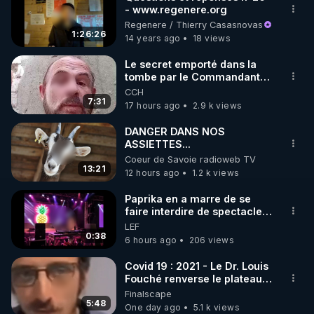
- www.regenere.org
🌱 INSTAGRAM

Regenere / Thierry Casasnovas
1:26:26
14 years ago
18 views
https://www.instagram.com/rdlr_thierrycasasnovas/
http://rgnr.li/instagram
Le secret emporté dans la
tombe par le Commandant
Cousteau le 25 juin 1997
CCH
🌱 LA NEWSLETTER

7:31
17 hours ago
2.9 k views
Pour ne pas rater l’actualité RGNR (stages, 
DANGER DANS NOS
ASSIETTES...
http://rgnr.li/news
Coeur de Savoie radioweb TV
13:21
12 hours ago
1.2 k views
🌱 VIDÉOS NON CENSURÉES SUR ODYSEE 

Toutes les vidéos Youtube sont aussi sur la 
Paprika en a marre de se
faire interdire de spectacle.
Elle décide donc de devenir
LEF
http://rgnr.li/odysee
DJ !
0:38
6 hours ago
206 views
🌱 LES STAGES EN PRÉSENTIEL

Covid 19 : 2021 - Le Dr. Louis
Fouché renverse le plateau
de CNews !
Finalscape
http://rgnr.li/stages
5:48
One day ago
5.1 k views