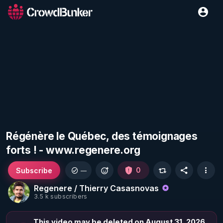
Régénère le Québec, des témoignages
forts ! - www.regenere.org
Subscribe
0
—
Regenere / Thierry Casasnovas
3.5 k subscribers
This video may be deleted on August 31, 2026