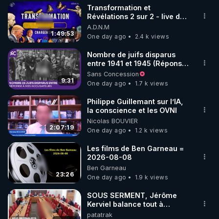
Transformation et
▶ 30 jours gratuit sur l’application de méditation et 
Révélations 2 sur 2 - live du
07/08/26
A.D.N.M
de bien-être ENVOL :

1:49:53
One day ago
2.4 k views
Rendez-vous sur 
https://www.envol.app/code
 avec 
le code : REGENERE
Nombre de juifs disparus
entre 1941 et 1945 (Réponse
à mes accusateurs)
Sans Concession
9:31
One day ago
1.7 k views
Philippe Guillemant sur l’IA,
la conscience et les OVNI
Nicolas BOUVIER
2:07:19
One day ago
1.2 k views
Les films de Ben Garneau =
2026-08-08
Ben Garneau
23:26
One day ago
1.9 k views
SOUS SERMENT, Jérôme
Kerviel balance tout à
l'Assemblée !
patatrak