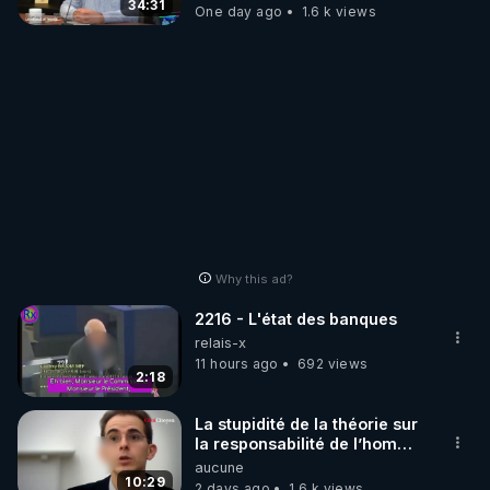
34:31
One day ago
1.6 k views
Why this ad?
2216 - L'état des banques
relais-x
11 hours ago
692 views
2:18
La stupidité de la théorie sur
la responsabilité de l’homme
concernant le dioxyde de
aucune
carbone.
10:29
2 days ago
1.6 k views