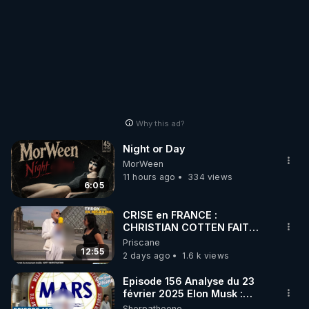
Why this ad?
Night or Day
MorWeen
11 hours ago
334 views
6:05
CRISE en FRANCE :
CHRISTIAN COTTEN FAIT
une étrange découverte
Priscane
12:55
2 days ago
1.6 k views
Episode 156 Analyse du 23
février 2025 Elon Musk :
Houston , on a un problème !
Sherpatheone