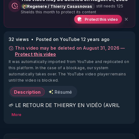
still needs 125
Regenere / Thierry Casasnovas
Shields this month to protect its content
Protect this video
32 views
Posted on YouTube 12 years ago
This video may be deleted on August 31, 2026 —
Protect this video
It was automatically imported from YouTube and replicated on
this platform.
In the case of a blockage, our system
automatically takes over. The YouTube video player remains
until the video is blocked.
Description
Résumé
🌱 LE RETOUR DE THIERRY EN VIDÉO (AVRIL 
2022)!

More
Découvrez la saison 2 des vidéos sur le nouveau 
https://www.rgnr.fr/presentation.html