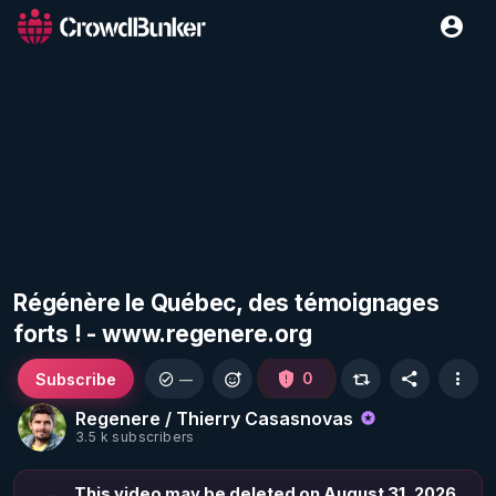
Régénère le Québec, des témoignages
forts ! - www.regenere.org
Subscribe
0
—
Regenere / Thierry Casasnovas
3.5 k subscribers
This video may be deleted on August 31, 2026