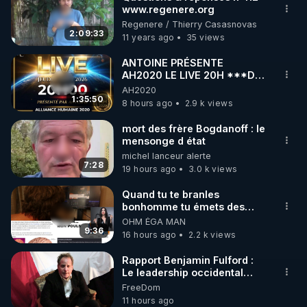
www.regenere.org
🌱 INSTAGRAM

Regenere / Thierry Casasnovas
2:09:33
11 years ago
35 views
https://www.instagram.com/rdlr_thierrycasasnovas/
http://rgnr.li/instagram
ANTOINE PRÉSENTE
AH2020 LE LIVE 20H ***DU
06/08/2026***
AH2020
🌱 LA NEWSLETTER

1:35:50
8 hours ago
2.9 k views
Pour ne pas rater l’actualité RGNR (stages, 
mort des frère Bogdanoff : le
mensonge d état
http://rgnr.li/news
michel lanceur alerte
7:28
19 hours ago
3.0 k views
🌱 VIDÉOS NON CENSURÉES SUR ODYSEE 

Toutes les vidéos Youtube sont aussi sur la 
Quand tu te branles
bonhomme tu émets des
ondes ils ont juste omis de
OHM ÉGA MAN
http://rgnr.li/odysee
t'expliquer
9:36
16 hours ago
2.2 k views
🌱 LES STAGES EN PRÉSENTIEL

Rapport Benjamin Fulford :
Le leadership occidental
dysfonctionnel s’enfonce
FreeDom
http://rgnr.li/stages
dans une spirale infernale
11 hours ago