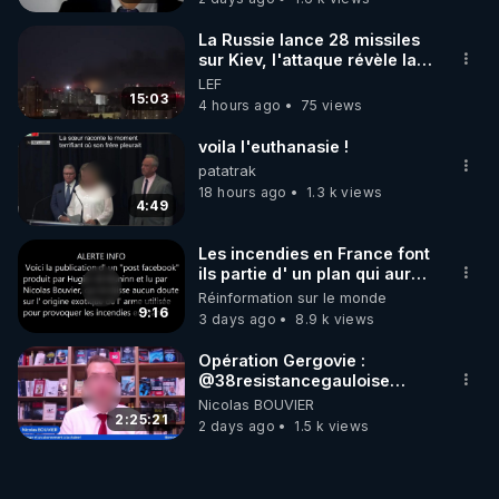
La Russie lance 28 missiles
sur Kiev, l'attaque révèle la
faiblesse de Kiev
LEF
15:03
4 hours ago
75 views
voila l'euthanasie !
patatrak
18 hours ago
1.3 k views
4:49
Les incendies en France font
ils partie d' un plan qui aurait
débuté le 11 septembre 2001
Réinformation sur le monde
?
9:16
3 days ago
8.9 k views
Opération Gergovie :
‪@38resistancegauloise‬
‪@MarionSigautOfficiel‬
Nicolas BOUVIER
‪@gladysriifard5710‬ Laëtitia
2:25:21
2 days ago
1.5 k views