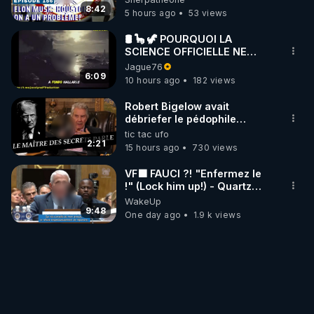
8:42
5 hours ago
53 views
🛢 🦕 🦖 POURQUOI LA
SCIENCE OFFICIELLE NE
CONNAÎT-ELLE PAS LA VRAIE
Jague76
ORIGINE DU PÉTROLE ?
6:09
10 hours ago
182 views
Robert Bigelow avait
débriefer le pédophile
génocidaire de donald j
tic tac ufo
trump
2:21
15 hours ago
730 views
VF🟩 FAUCI ?! "Enfermez le
!" (Lock him up!) - Quartz
Traduction
WakeUp
9:48
One day ago
1.9 k views