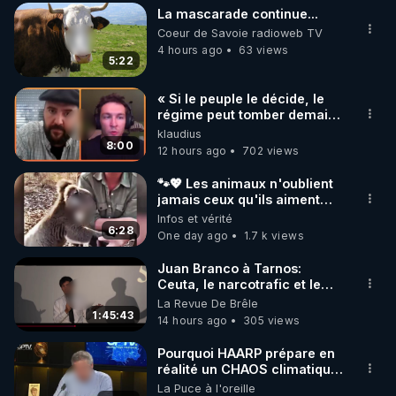
La mascarade continue...
▶ 30 jours gratuit sur l’application de méditation et 
Coeur de Savoie radioweb TV
de bien-être ENVOL :

4 hours ago
63 views
5:22
Rendez-vous sur 
https://www.envol.app/code
 avec 
le code : REGENERE
« Si le peuple le décide, le
régime peut tomber demain !
»
klaudius
8:00
12 hours ago
702 views
🐾💖 Les animaux n'oublient
jamais ceux qu'ils aiment…
🥹❤️
Infos et vérité
6:28
One day ago
1.7 k views
Juan Branco à Tarnos:
Ceuta, le narcotrafic et le
pouvoir en France
La Revue De Brêle
1:45:43
14 hours ago
305 views
Pourquoi HAARP prépare en
réalité un CHAOS climatique,
on répond
La Puce à l'oreille