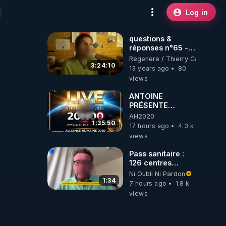
Log in
questions &
réponses n°65 -
www.regenere.org
Regenere / Thierry Casasnova
3:24:10
13 years ago
80
views
ANTOINE
PRÉSENTE
AH2020 LE LIVE
AH2020
20H ***DU
1:35:50
17 hours ago
4.3 k
06/08/2026***
views
Pass sanitaire :
126 centres
commerciaux
Ni Oubli Ni Pardon
concernés par
1:34
7 hours ago
1.8 k
l'obligation dans
views
toute la France