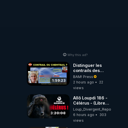
Why this ad?
Distinguer les
contrails des
chemtrails par
BAM! Press
Bernadette Bihin
1:59:23
2 hours ago
22
views
Allô Loupdi 186 -
Célérus - (Libre
Antenne) - Loup
Loup_Divergent_Reposts
Divergent
3:20:08
6 hours ago
303
2026.08.06
views