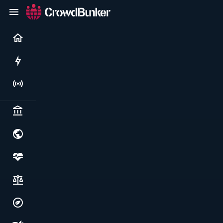
Current
Rushes
Live
Politics & institutions
World & geopolitics
Health, food & wellbeing
Society, justice & freedoms
Economy, environment & technology