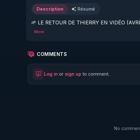
Description
Résumé
🌱 LE RETOUR DE THIERRY EN VIDÉO (AVRIL
More
https://www.rgnr.fr/presentation.html
🌱 LE MAGAZINE RÉGÉNÈRE 

COMMENTS
http://rgnr.li/ymag
Log in
or
sign up
to comment.
🌱 LA BOUTIQUE DU MAGAZINE

https://boutique.magazine-regenere.fr/
🌱 FIL TELEGRAM

https://t.me/rgnr_fr
No comments