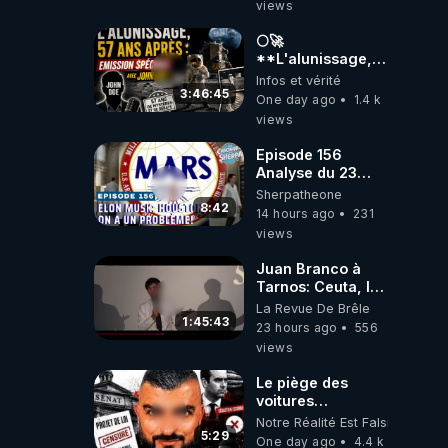
views
🌕🚀
**L'alunissage,
57 ans après :
Infos et vérité
Émission spéciale
3:46:45
One day ago
1.4 k
avec John Doe
views
!** 👨 🚀✨
Episode 156
Analyse du 23
février 2025 Elon
Sherpatheone
Musk : Houston ,
8:42
14 hours ago
231
on a un problème
views
!
Juan Branco à
Tarnos: Ceuta, le
narcotrafic et le
La Revue De Brêle
pouvoir en France
1:45:43
23 hours ago
556
views
Le piège des
voitures
électriques se
Notre Réalité Est Falsifiée Et F
referme sur les
5:29
One day ago
4.4 k