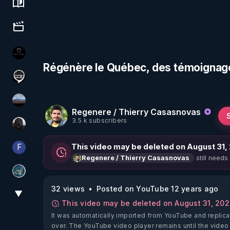
Science, history & spirituality
Culture, media & entertainment
La vérité
Régénère le Québec, des témoignage
Notre Réalité Est Falsifiée Et Fausse
michel lanceur alerte
Regenere / Thierry Casasnovas
3.5 k subscribers
TrueMedia
F
This video may be deleted on August 31,
Finalscape
still needs
Regenere / Thierry Casasnovas
Réinformation sur le monde
32 views
Posted on YouTube 12 years ago
▼
View More
This video may be deleted on August 31, 20
It was automatically imported from YouTube and replica
over. The YouTube video player remains until the video