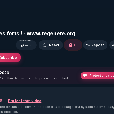
s forts ! - www.regenere.org
Relevant?
React
0
Repost
—
Subscribe
 2026
Protect this vid
 125 Shields this month to protect its content
26 —
Protect this video
ted on this platform.
In the case of a blockage, our system automaticall
 is blocked.