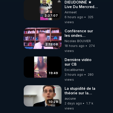
DIEUDONNÉ ★
Live Du Mercredi
5 Août 2026
Airmeet
2:27:07
6 hours ago
325
views
Conférence sur
les ondes
électromagnétiques
Nicolas BOUVIER
par Grégoire
2:13:08
18 hours ago
274
Caustru et Bart de
views
Wever !
Dernière vidéo
sur CB
Excaliburnes
19:49
3 hours ago
280
views
La stupidité de la
théorie sur la
responsabilité de
aucune
l’homme
10:29
2 days ago
1.7 k
concernant le
views
dioxyde de