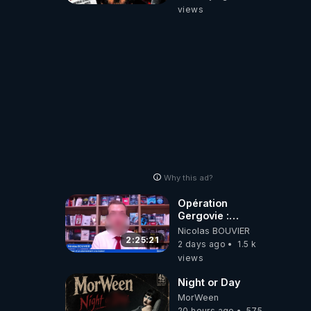
usagers !
views
Why this ad?
Opération
Gergovie :
‪@38resistancegauloise‬
Nicolas BOUVIER
‪@MarionSigautOfficiel‬
2:25:21
2 days ago
1.5 k
‪@gladysriifard5710‬
views
Laëtitia
Night or Day
MorWeen
20 hours ago
575