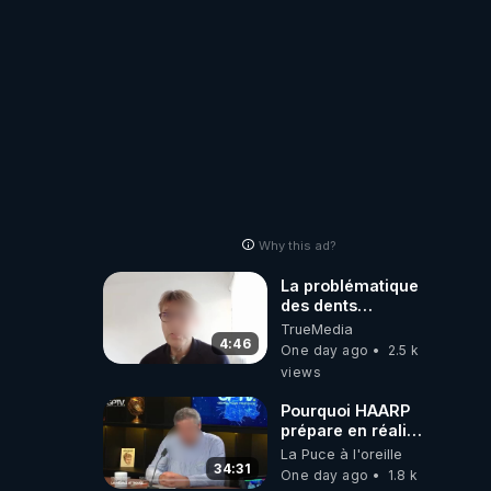
carbone.
Why this ad?
La problématique
des dents
dévitalisées et
TrueMedia
des implants
4:46
One day ago
2.5 k
views
Pourquoi HAARP
prépare en réalité
un CHAOS
La Puce à l'oreille
climatique, on
34:31
One day ago
1.8 k
répond