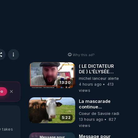
Why this ad?
( LE DICTATEUR
DE ) L'ÉLYSÉE
PANIQUE : PIERRE
michel lanceur alerte
GUILLAUME
13:20
4 hours ago
413
MERCADAL
views
eo
BALANCE TOUT
La mascarade
continue...
Coeur de Savoie radioweb TV
5:22
13 hours ago
827
views
y takes
Message pour
Message pour