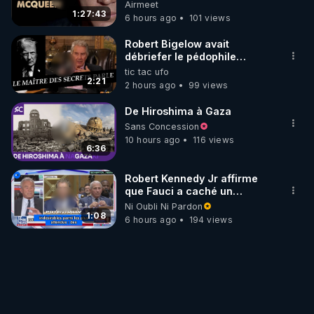
Cinema
Airmeet
1:27:43
6 hours ago
101 views
Robert Bigelow avait
débriefer le pédophile
génocidaire de donald j
tic tac ufo
trump
2:21
2 hours ago
99 views
De Hiroshima à Gaza
Sans Concession
10 hours ago
116 views
6:36
Robert Kennedy Jr affirme
que Fauci a caché un
infarctus pulmonaire
Ni Oubli Ni Pardon
survenu après sa
1:08
6 hours ago
194 views
vaccination