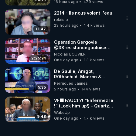
16 hours ago
479 views
2214 - Ils nous volent l'eau
relais-x
23 hours ago
1.4 k views
11:47
Opération Gergovie :
‪@38resistancegauloise‬
‪@MarionSigautOfficiel‬
Nicolas BOUVIER
‪@gladysriifard5710‬ Laëtitia
2:25:21
One day ago
1.3 k views
De Gaulle, Amgot,
R0thschild, Macron &
Pompidou… Macron Claude
Perruques Jaunes
Janvier, GPTV, 18 X 2024
5:35
5 hours ago
144 views
VF🟩 FAUCI ?! "Enfermez le
!" (Lock him up!) - Quartz
Traduction
WakeUp
9:48
One day ago
1.7 k views