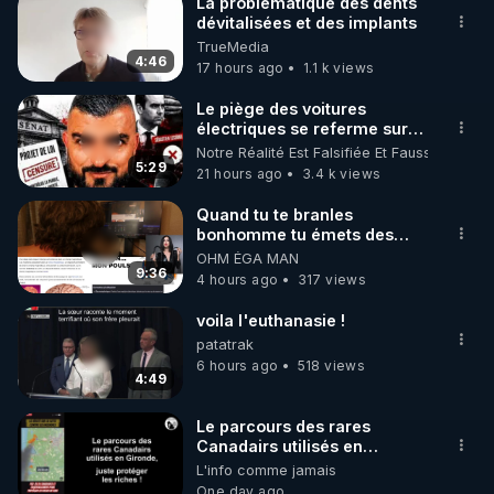
La problématique des dents
dévitalisées et des implants
🌱 INSTAGRAM

TrueMedia
4:46
17 hours ago
1.1 k views
https://www.instagram.com/rdlr_thierrycasasnovas/
http://rgnr.li/instagram
Le piège des voitures
électriques se referme sur
les usagers !
Notre Réalité Est Falsifiée Et Fausse
🌱 LA NEWSLETTER

5:29
21 hours ago
3.4 k views
Pour ne pas rater l’actualité RGNR (stages, 
Quand tu te branles
bonhomme tu émets des
http://rgnr.li/news
ondes ils ont juste omis de
OHM ÉGA MAN
t'expliquer
9:36
4 hours ago
317 views
🌱 VIDÉOS NON CENSURÉES SUR ODYSEE 

Toutes les vidéos Youtube sont aussi sur la 
voila l'euthanasie !
patatrak
6 hours ago
518 views
http://rgnr.li/odysee
4:49
🌱 LES STAGES EN PRÉSENTIEL

Le parcours des rares
Canadairs utilisés en
Gironde, juste protéger les
L'info comme jamais
http://rgnr.li/stages
riches donc la mafia ! 😒🤢😡
One day ago