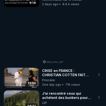
?
9:16
2 days ago
8.6 k views
Why this ad?
CRISE en FRANCE :
CHRISTIAN COTTEN FAIT
une étrange découverte
Priscane
12:55
One day ago
716 views
J’ai rencontré ceux qui
achètent des bunkers pour
survivre à la fin du monde
LEF
56:21