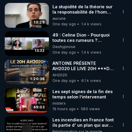
La stupidité de la théorie sur
▶ 30 jours gratuit sur l’application de méditation et 
la responsabilité de l’homme
concernant le dioxyde de
aucune
de bien-être ENVOL :

carbone.
10:29
One day ago
1.4 k views
Rendez-vous sur 
https://www.envol.app/code
 avec 
le code : REGENERE
49 : Celine Dion - Pourquoi
toutes ces rumeurs ?
Enquête sous hypnose
Geohypnose
13:32
One day ago
1.4 k views
ANTOINE PRÉSENTE
AH2020 LE LIVE 20H ***DU
04/08/2026*** 📷LE
AH2020
GRAND RÉVEIL EST EN
1:20:36
One day ago
6.1 k views
MARCHE 📷
Les sept signes de la fin des
temps selon l’intervenant
misterx
49:03
19 hours ago
580 views
Les incendies en France font
ils partie d' un plan qui aurait
débuté le 11 septembre 2001
Réinformation sur le monde