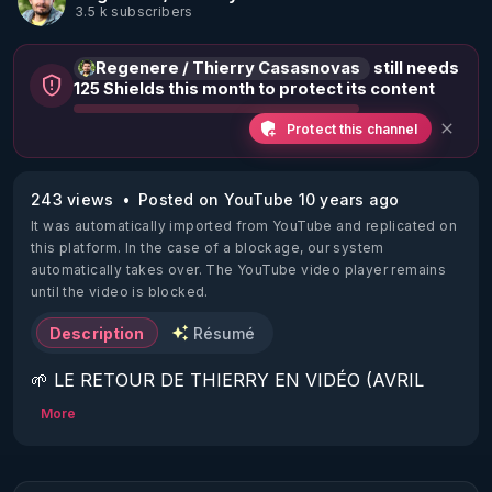
3.5 k subscribers
Regenere / Thierry Casasnovas
still needs
125 Shields this month to protect its content
Protect this channel
243 views
Posted on YouTube 10 years ago
It was automatically imported from YouTube and replicated on
this platform.
In the case of a blockage, our system
automatically takes over. The YouTube video player remains
until the video is blocked.
Description
Résumé
🌱 LE RETOUR DE THIERRY EN VIDÉO (AVRIL 
2022)!

More
Découvrez la saison 2 des vidéos sur le nouveau 
https://www.rgnr.fr/presentation.html