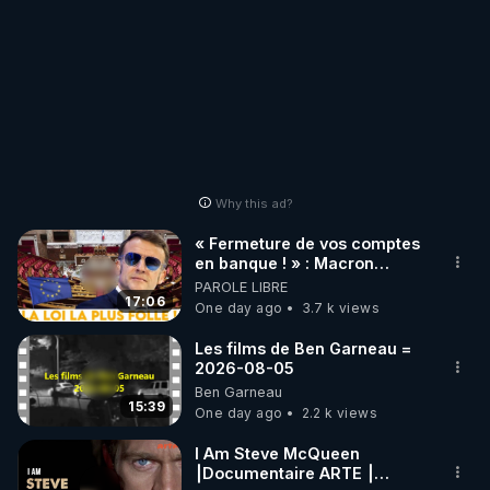
Why this ad?
« Fermeture de vos comptes
en banque ! » : Macron
impose une loi folle !
PAROLE LIBRE
17:06
One day ago
3.7 k views
Les films de Ben Garneau =
2026-08-05
Ben Garneau
15:39
One day ago
2.2 k views
I Am Steve McQueen
⎮Documentaire ARTE ⎮