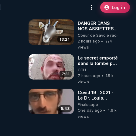
Log in
DANGER DANS
NOS ASSIETTES...
Coeur de Savoie radioweb TV
13:21
2 hours ago
224
views
Le secret emporté
dans la tombe par
le Commandant
CCH
Cousteau le 25
7:31
7 hours ago
1.5 k
juin 1997
views
Covid 19 : 2021 -
Le Dr. Louis
Fouché renverse
Finalscape
le plateau de
5:48
One day ago
4.6 k
CNews !
views