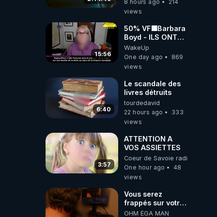
8 hours ago
214
views
50% VF🟩Barbara
Boyd - ILS ONT
MENTI SUR TOUT
WakeUp
-Jocelyne
15:56
One day ago
869
Traduction
views
Le scandale des
livres détruits
tourdedavid
6:40
22 hours ago
333
views
ATTENTION A
VOS ASSIETTES
Coeur de Savoie radioweb TV
3:57
One hour ago
48
views
Vous serez
frappés sur votre
sol européens par
OHM ÉGA MAN