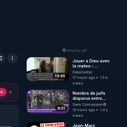
Why this ad?
Jouer a Dieu avec
la meteo -
Citoicitoyen
DataCenter
10:45
17 hours ago
1.5 k
views
eo
Nombre de juifs
disparus entre
1941 et 1945
Sans Concession
(Réponse à mes
9:31
19 hours ago
1.4 k
accusateurs)
views
Jean-Marc
y takes