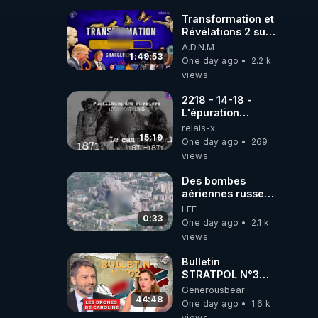
Transformation et
Révélations 2 sur
2 - live du
A.D.N.M
07/08/26
1:49:53
One day ago
2.2 k
views
2218 - 14-18 -
L'épuration
républicaine
relais-x
organisée par les
15:19
One day ago
269
frères de la
views
truelle
Des bombes
aériennes russes
anéantissent les
LEF
centres de
0:33
One day ago
2.1 k
contrôle de
views
drones de 3
brigades
Bulletin
ukrainienne
STRATPOL N°302.
Armée des
Generousbear
drones, MS-21 en
44:48
One day ago
1.6 k
série, missiles
views