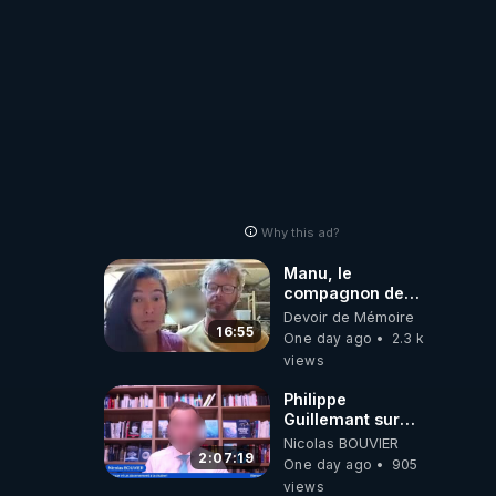
Why this ad?
Manu, le
compagnon de
Kyria, raconte sa
Devoir de Mémoire
garde à vue
16:55
One day ago
2.3 k
musclée.
views
PARTAGEZ!
Philippe
Guillemant sur
l’IA, la conscience
Nicolas BOUVIER
et les OVNI
2:07:19
One day ago
905
views