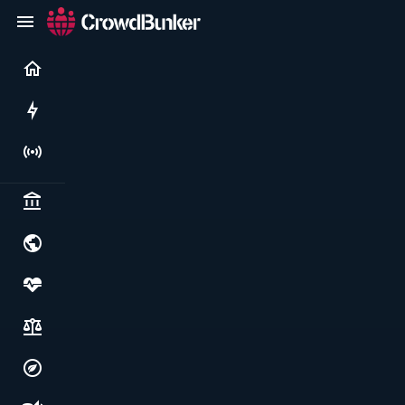
Current
Rushes
Live
Politics & institutions
World & geopolitics
Health, food & wellbeing
Society, justice & freedoms
Economy, environment & technology