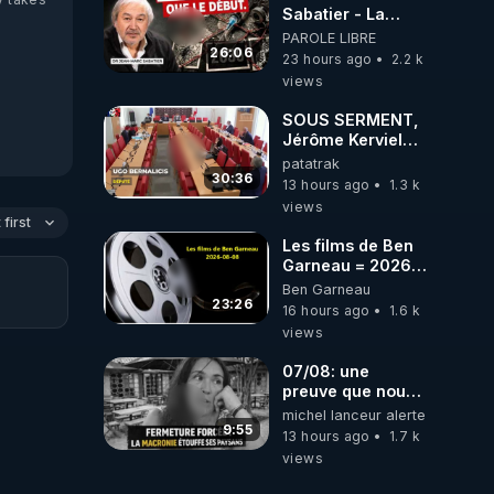
Sabatier - La
Covid-19 n'a été
PAROLE LIBRE
que le début -
26:06
23 hours ago
2.2 k
L'ARNm &
views
l'ARNm-aa jusqu
où auront-t-il ?
SOUS SERMENT,
Jérôme Kerviel
balance tout à
patatrak
l'Assemblée !
30:36
13 hours ago
1.3 k
views
first
Les films de Ben
Garneau = 2026-
08-08
Ben Garneau
23:26
16 hours ago
1.6 k
views
07/08: une
preuve que nous
somme passé en
michel lanceur alerte
absurdie une
9:55
13 hours ago
1.7 k
dictature qui veut
views
faire taire ses
opposant !