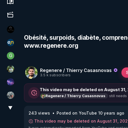
Science, history & spirituality
Culture, media & entertainment
La vérité
Obésité, surpoids, diabète, comprendr
www.regenere.org
essentiel.news
G
Generousbear
Regenere / Thierry Casasnovas
Sonmi-877
3.5 k subscribers
Devoir de Mémoire
This video may be deleted on August 31,
still needs
Regenere / Thierry Casasnovas
Ben Garneau
▼
View More
243 views
Posted on YouTube 10 years ago
This video may be deleted on August 31, 20
It was automatically imported from YouTube and replica