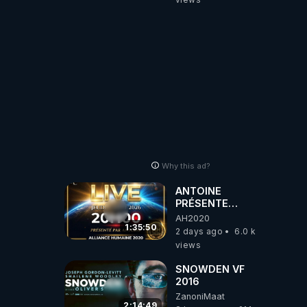
coréens.
07.08.2026.
Why this ad?
ANTOINE
PRÉSENTE
AH2020 LE LIVE
AH2020
20H ***DU
1:35:50
2 days ago
6.0 k
06/08/2026***
views
SNOWDEN VF
2016
ZanoniMaat
2:14:49