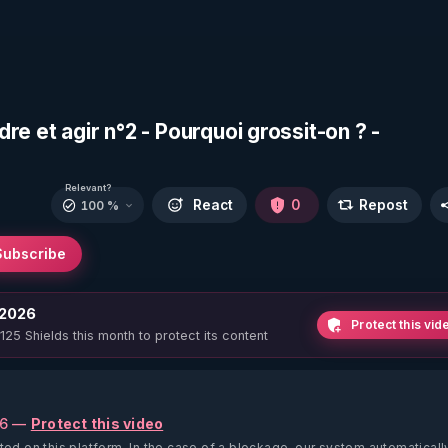
e et agir n°2 - Pourquoi grossit-on ? -
Relevant?
React
0
Repost
100 %
Subscribe
 2026
Protect this vid
 125 Shields this month to protect its content
26 —
Protect this video
ted on this platform.
In the case of a blockage, our system automaticall