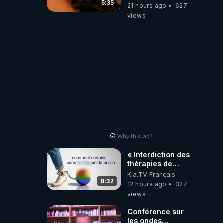
la faute des
5:35
21 hours ago
627
dirigeants qui
views
s'en mettent dans
le nez
Why this ad?
« Interdiction des
thérapies de
conversion »
Kla.TV Français
8:32
12 hours ago
327
views
Conférence sur
les ondes