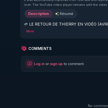
over. The YouTube video player remains until the video
Description
Résumé
🌱 LE RETOUR DE THIERRY EN VIDÉO (AVRIL
More
https://www.rgnr.fr/presentation.html
🌱 LE MAGAZINE RÉGÉNÈRE 

COMMENTS
http://rgnr.li/ymag
Log in
or
sign up
to comment.
🌱 LA BOUTIQUE DU MAGAZINE

https://boutique.magazine-regenere.fr/
🌱 FIL TELEGRAM

https://t.me/rgnr_fr
No comments